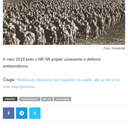
Foto: Zem&Vek
V roku 2018 bolo v NR SR prijaté uznesenie o definícii
antisemitizmu.
Čítajte:
Holokaust Slovanov bol najväčší na svete, ale aj tak si ho
svet nepripomína…
ZNAČKY
HOLOKAUST
NR SR
SLOVANIA