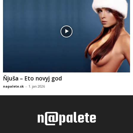
Ňjuša – Eto novyj god
napalete.sk
-
1. jan 2026