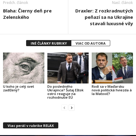
Predch. článok
Nasl. článok
Blaha: Čierny deň pre
Draxler: Z rozkradnutých
Zelenského
peňazí sa na Ukrajine
stavali luxusné vily
INÉ ČLÁNKY RUBRIKY
VIAC OD AUTORA
U koho je celý svet
Do posledného
Rodí sa v Maďarsku
zadlžený?
Ukrajinca? Šutaj Eštok
nová politická hviezda à
ostro reaguje na
la Matovič?
rozhodnutie EÚ
Viac perál v rubrike RELAX