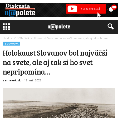
Úvod
Z DOMOVA
Holokaust Slovanov bol najväčší na svete, ale aj tak si ho svet...
Z DOMOVA
Holokaust Slovanov bol najväčší
na svete, ale aj tak si ho svet
nepripomína…
zemavek.sk
-
12. máj 2026