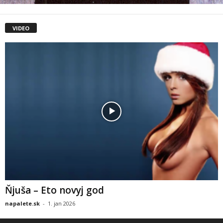
VIDEO
Ňjuša – Eto novyj god
napalete.sk
-
1. jan 2026