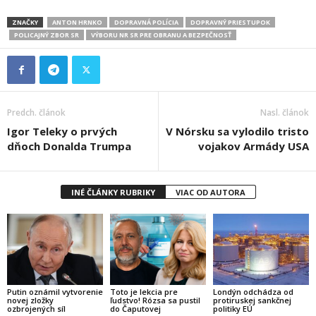
ZNAČKY
ANTON HRNKO
DOPRAVNÁ POLÍCIA
DOPRAVNÝ PRIESTUPOK
POLICAJNÝ ZBOR SR
VÝBORU NR SR PRE OBRANU A BEZPEČNOSŤ
Predch. článok
Nasl. článok
Igor Teleky o prvých
V Nórsku sa vylodilo tristo
dňoch Donalda Trumpa
vojakov Armády USA
INÉ ČLÁNKY RUBRIKY
VIAC OD AUTORA
Putin oznámil vytvorenie
Toto je lekcia pre
Londýn odchádza od
novej zložky
ľudstvo! Rózsa sa pustil
protiruskej sankčnej
ozbrojených síl
do Čaputovej
politiky EÚ