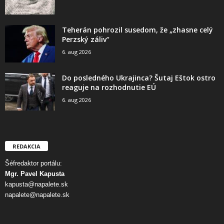
Teherán pohrozil susedom, že „zhasne celý
Perzský záliv“
6. aug 2026
Do posledného Ukrajinca? Šutaj Eštok ostro
reaguje na rozhodnutie EÚ
6. aug 2026
REDAKCIA
Šéfredaktor portálu:
Mgr. Pavel Kapusta
kapusta@napalete.sk
napalete@napalete.sk