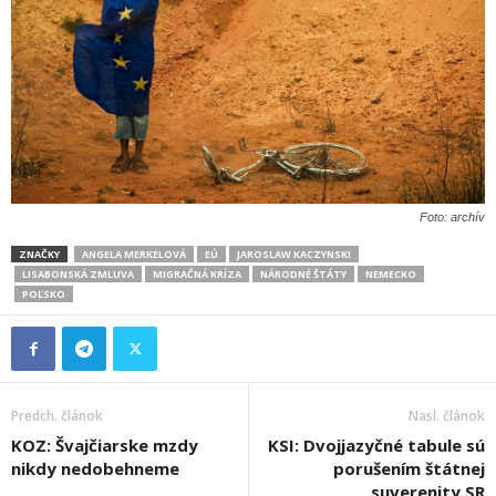
Foto: archív
ZNAČKY
ANGELA MERKELOVÁ
EÚ
JAROSLAW KACZYNSKI
LISABONSKÁ ZMLUVA
MIGRAČNÁ KRÍZA
NÁRODNÉ ŠTÁTY
NEMECKO
POĽSKO
Predch. článok
Nasl. článok
KOZ: Švajčiarske mzdy
KSI: Dvojjazyčné tabule sú
nikdy nedobehneme
porušením štátnej
suverenity SR