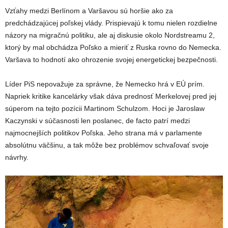
Vzťahy medzi Berlínom a Varšavou sú horšie ako za
predchádzajúcej poľskej vlády. Prispievajú k tomu nielen rozdielne
názory na migračnú politiku, ale aj diskusie okolo Nordstreamu 2,
ktorý by mal obchádza Poľsko a mieriť z Ruska rovno do Nemecka.
Varšava to hodnotí ako ohrozenie svojej energetickej bezpečnosti.
Líder PiS nepovažuje za správne, že Nemecko hrá v EÚ prím.
Napriek kritike kancelárky však dáva prednosť Merkelovej pred jej
súperom na tejto pozícii Martinom Schulzom. Hoci je Jaroslaw
Kaczynski v súčasnosti len poslanec, de facto patrí medzi
najmocnejších politikov Poľska. Jeho strana má v parlamente
absolútnu väčšinu, a tak môže bez problémov schvaľovať svoje
návrhy.