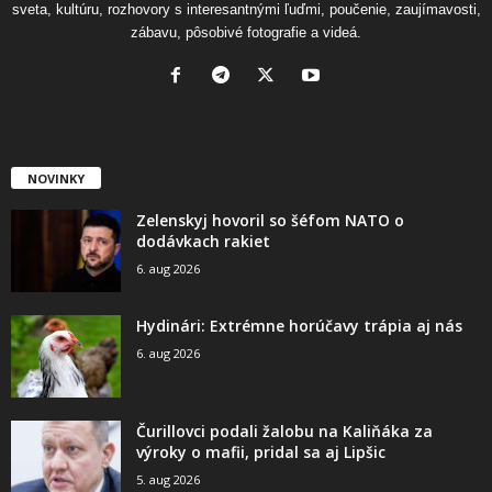
sveta, kultúru, rozhovory s interesantnými ľuďmi, poučenie, zaujímavosti,
zábavu, pôsobivé fotografie a videá.
NOVINKY
Zelenskyj hovoril so šéfom NATO o
dodávkach rakiet
6. aug 2026
Hydinári: Extrémne horúčavy trápia aj nás
6. aug 2026
Čurillovci podali žalobu na Kaliňáka za
výroky o mafii, pridal sa aj Lipšic
5. aug 2026