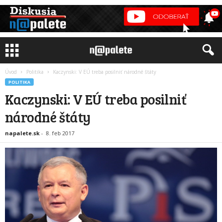
Úvod
Politika
Kaczynski: V EÚ treba posilniť národné štáty
POLITIKA
Kaczynski: V EÚ treba posilniť
národné štáty
napalete.sk
-
8. feb 2017