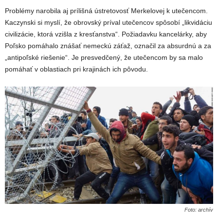
Problémy narobila aj prílišná ústretovosť Merkelovej k utečencom.
Kaczynski si myslí, že obrovský príval utečencov spôsobí „likvidáciu
civilizácie, ktorá vzišla z kresťanstva“. Požiadavku kancelárky, aby
Poľsko pomáhalo znášať nemeckú záťaž, označil za absurdnú a za
„antipoľské riešenie“. Je presvedčený, že utečencom by sa malo
pomáhať v oblastiach pri krajinách ich pôvodu.
Foto: archív