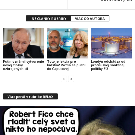
INÉ ČLÁNKY RUBRIKY
VIAC OD AUTORA
Putin oznámil vytvorenie
Toto je lekcia pre
Londýn odchádza od
novej zložky
ľudstvo! Rózsa sa pustil
protiruskej sankčnej
ozbrojených síl
do Čaputovej
politiky EÚ
Viac perál v rubrike RELAX