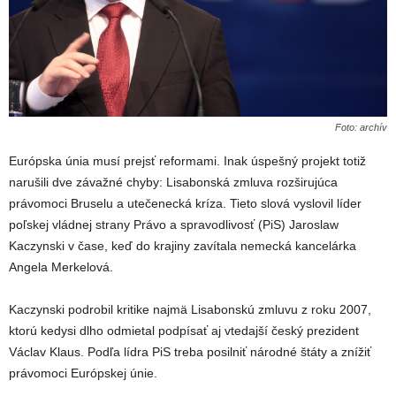
Foto: archív
Európska únia musí prejsť reformami. Inak úspešný projekt totiž
narušili dve závažné chyby: Lisabonská zmluva rozširujúca
právomoci Bruselu a utečenecká kríza. Tieto slová vyslovil líder
poľskej vládnej strany Právo a spravodlivosť (PiS) Jaroslaw
Kaczynski v čase, keď do krajiny zavítala nemecká kancelárka
Angela Merkelová.
Kaczynski podrobil kritike najmä Lisabonskú zmluvu z roku 2007,
ktorú kedysi dlho odmietal podpísať aj vtedajší český prezident
Václav Klaus. Podľa lídra PiS treba posilniť národné štáty a znížiť
právomoci Európskej únie.