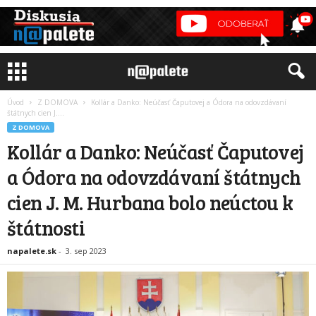
Úvod
Z DOMOVA
Kollár a Danko: Neúčasť Čaputovej a Ódora na odovzdávaní
štátnych cien J....
Z DOMOVA
Kollár a Danko: Neúčasť Čaputovej
a Ódora na odovzdávaní štátnych
cien J. M. Hurbana bolo neúctou k
štátnosti
napalete.sk
-
3. sep 2023