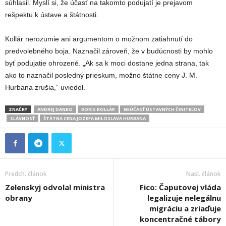
súhlasil. Myslí si, že účasť na takomto podujatí je prejavom
rešpektu k ústave a štátnosti.
Kollár nerozumie ani argumentom o možnom zatiahnutí do
predvolebného boja. Naznačil zároveň, že v budúcnosti by mohlo
byť podujatie ohrozené. „Ak sa k moci dostane jedna strana, tak
ako to naznačil posledný prieskum, možno štátne ceny J. M.
Hurbana zrušia,“ uviedol.
ZNAČKY
ANDREJ DANKO
BORIS KOLLÁR
NEÚČASŤ ÚSTAVNÝCH ČINITEĽOV
SLÁVNOSŤ
ŠTÁTNA CENA JOZEFA MILOSLAVA HURBANA
Predch. článok
Nasl. článok
Zelenskyj odvolal ministra
Fico: Čaputovej vláda
obrany
legalizuje nelegálnu
migráciu a zriaďuje
koncentračné tábory