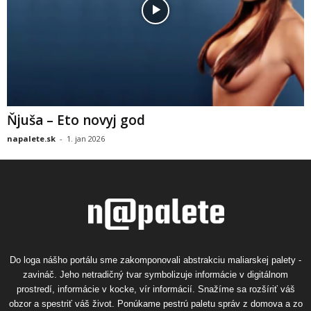
Ňjuša – Eto novyj god
napalete.sk
-
1. jan 2026
Do loga nášho portálu sme zakomponovali abstrakciu maliarskej palety -
zavináč. Jeho netradičný tvar symbolizuje informácie v digitálnom
prostredí, informácie v kocke, vír informácií. Snažíme sa rozšíriť váš
obzor a spestriť váš život. Ponúkame pestrú paletu správ z domova a zo