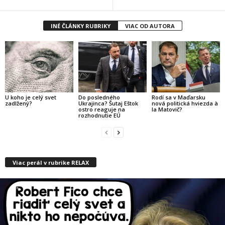
INÉ ČLÁNKY RUBRIKY
VIAC OD AUTORA
U koho je celý svet
Do posledného
Rodí sa v Maďarsku
zadlžený?
Ukrajinca? Šutaj Eštok
nová politická hviezda à
ostro reaguje na
la Matovič?
rozhodnutie EÚ
Viac perál v rubrike RELAX