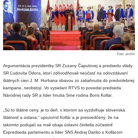
Foto: archív
Argumentácia prezidentky SR Zuzany Čaputovej a predsedu vlády
SR Ľudovíta Ódora, ktorí zdôvodňovali neúčasť na odovzdávaní
štátnych cien J. M. Hurbana obavou zo zatiahnutia do predvolebnej
kampane, neobstojí. Vo vysielaní RTVS to povedal predseda
Národnej rady SR a líder hnutia Sme rodina Boris Kollár.
„Sú to štátne ceny, je to deň, v ktorom sa vyzdvihuje slovenská
štátnosť a ústava,“ upozornil Kollár a je presvedčený, že na
takomto podujatí sa mali obaja ústavní činitelia zúčastniť.
Expredseda parlamentu a líder SNS Andrej Danko s Kollárom