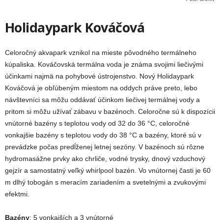
Holidaypark Kováčová
Celoročný akvapark vznikol na mieste pôvodného termálneho
kúpaliska. Kováčovská termálna voda je známa svojimi liečivými
účinkami najmä na pohybové ústrojenstvo. Nový Holidaypark
Kováčová je obľúbeným miestom na oddych práve preto, lebo
návštevníci sa môžu oddávať účinkom liečivej termálnej vody a
pritom si môžu užívať zábavu v bazénoch. Celoročne sú k dispozícii
vnútorné bazény s teplotou vody od 32 do 36 °C, celoročné
vonkajšie bazény s teplotou vody do 38 °C a bazény, ktoré sú v
prevádzke počas predĺženej letnej sezóny. V bazénoch sú rôzne
hydromasážne prvky ako chrliče, vodné trysky, dnový vzduchový
gejzír a samostatný veľký whirlpool bazén. Vo vnútornej časti je 60
m dlhý tobogán s meracím zariadením a svetelnými a zvukovými
efektmi.
Bazény
: 5 vonkajších a 3 vnútorné