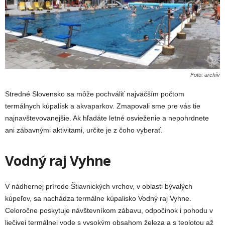
Foto: archív
Stredné Slovensko sa môže pochváliť najväčším počtom
termálnych kúpalísk a akvaparkov. Zmapovali sme pre vás tie
najnavštevovanejšie. Ak hľadáte letné osvieženie a nepohrdnete
ani zábavnými aktivitami, určite je z čoho vyberať.
Vodný raj Vyhne
V nádhernej prírode Štiavnických vrchov, v oblasti bývalých
kúpeľov, sa nachádza termálne kúpalisko Vodný raj Vyhne.
Celoročne poskytuje návštevníkom zábavu, odpočinok i pohodu v
liečivej termálnej vode s vysokým obsahom železa a s teplotou až