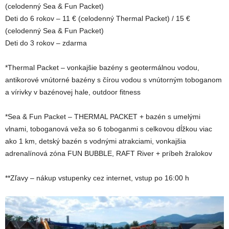
(celodenný Sea & Fun Packet)
Deti do 6 rokov – 11 € (celodenný Thermal Packet) / 15 €
(celodenný Sea & Fun Packet)
Deti do 3 rokov – zdarma
*Thermal Packet – vonkajšie bazény s geotermálnou vodou,
antikorové vnútorné bazény s čírou vodou s vnútorným toboganom
a vírivky v bazénovej hale, outdoor fitness
*Sea & Fun Packet – THERMAL PACKET + bazén s umelými
vlnami, toboganová veža so 6 toboganmi s celkovou dĺžkou viac
ako 1 km, detský bazén s vodnými atrakciami, vonkajšia
adrenalínová zóna FUN BUBBLE, RAFT River + príbeh žralokov
**Zľavy – nákup vstupenky cez internet, vstup po 16:00 h