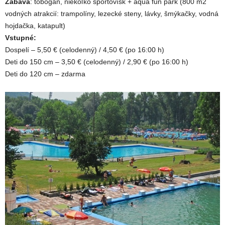
Zábava
: tobogan, niekoľko športovísk + aqua fun park (800 m2
vodných atrakcií: trampolíny, lezecké steny, lávky, šmýkačky, vodná
hojdačka, katapult)
Vstupné:
Dospelí – 5,50 € (celodenný) / 4,50 € (po 16:00 h)
Deti do 150 cm – 3,50 € (celodenný) / 2,90 € (po 16:00 h)
Deti do 120 cm – zdarma