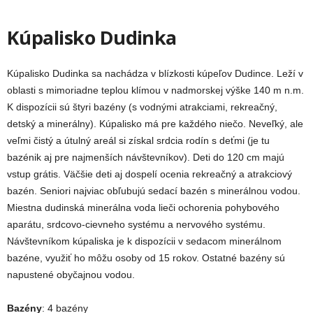
Kúpalisko Dudinka
Kúpalisko Dudinka sa nachádza v blízkosti kúpeľov Dudince. Leží v
oblasti s mimoriadne teplou klímou v nadmorskej výške 140 m n.m.
K dispozícii sú štyri bazény (s vodnými atrakciami, rekreačný,
detský a minerálny). Kúpalisko má pre každého niečo. Neveľký, ale
veľmi čistý a útulný areál si získal srdcia rodín s deťmi (je tu
bazénik aj pre najmenších návštevníkov). Deti do 120 cm majú
vstup grátis. Väčšie deti aj dospelí ocenia rekreačný a atrakciový
bazén. Seniori najviac obľubujú sedací bazén s minerálnou vodou.
Miestna dudinská minerálna voda lieči ochorenia pohybového
aparátu, srdcovo-cievneho systému a nervového systému.
Návštevníkom kúpaliska je k dispozícii v sedacom minerálnom
bazéne, využiť ho môžu osoby od 15 rokov. Ostatné bazény sú
napustené obyčajnou vodou.
Bazény
: 4 bazény