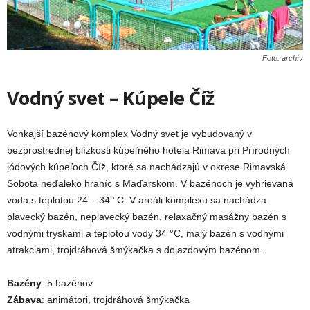
Foto: archív
Vodný s
vet – Kúpele Číž
Vonkajší bazénový komplex Vodný svet je vybudovaný v
bezprostrednej blízkosti kúpeľného hotela Rimava pri Prírodných
jódových kúpeľoch Číž, ktoré sa nachádzajú v okrese Rimavská
Sobota neďaleko hraníc s Maďarskom. V bazénoch je vyhrievaná
voda s teplotou 24 – 34 °C. V areáli komplexu sa nachádza
plavecký bazén, neplavecký bazén, relaxačný masážny bazén s
vodnými tryskami a teplotou vody 34 °C, malý bazén s vodnými
atrakciami, trojdráhová šmýkačka s dojazdovým bazénom.
Bazény
: 5 bazénov
Zábava
: animátori, trojdráhová šmýkačka