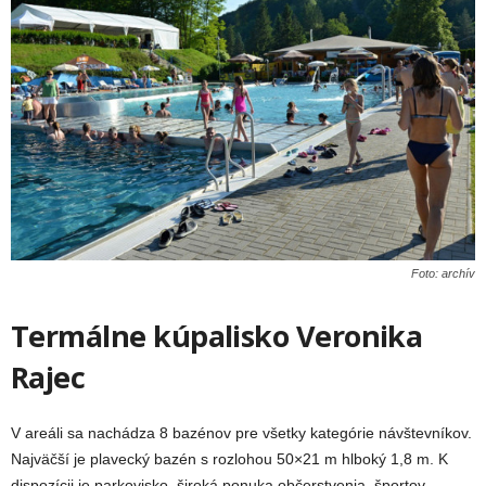
Foto: archív
Termálne kúpalisko Veronika
Rajec
V areáli sa nachádza 8 bazénov pre všetky kategórie návštevníkov.
Najväčší je plavecký bazén s rozlohou 50×21 m hlboký 1,8 m. K
dispozícii je parkovisko, široká ponuka občerstvenia, športov