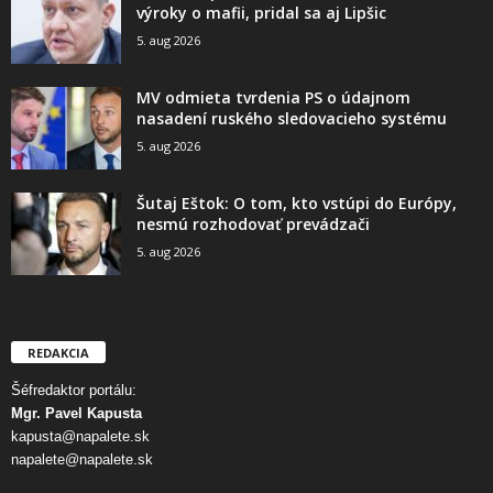
výroky o mafii, pridal sa aj Lipšic
5. aug 2026
MV odmieta tvrdenia PS o údajnom
nasadení ruského sledovacieho systému
5. aug 2026
Šutaj Eštok: O tom, kto vstúpi do Európy,
nesmú rozhodovať prevádzači
5. aug 2026
REDAKCIA
Šéfredaktor portálu:
Mgr. Pavel Kapusta
kapusta@napalete.sk
napalete@napalete.sk