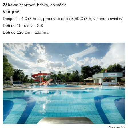
Zábava
: športové ihriská, animácie
Vstupné:
Dospelí – 4 € (3 hod., pracovné dni) / 5,50 € (3 h, víkend a sviatky)
Deti do 15 rokov – 3 €
Deti do 120 cm – zdarma
Foto: archív