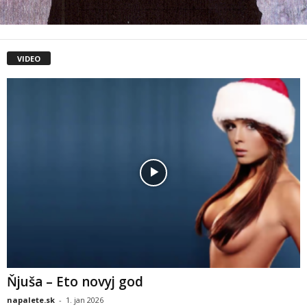
VIDEO
Ňjuša – Eto novyj god
napalete.sk
-
1. jan 2026