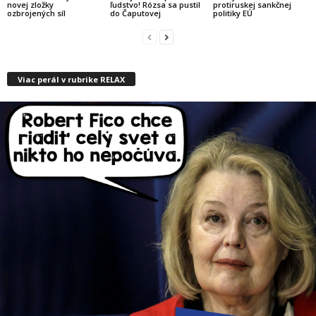
novej zložky
ľudstvo! Rózsa sa pustil
protiruskej sankčnej
ozbrojených síl
do Čaputovej
politiky EÚ
Viac perál v rubrike RELAX