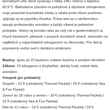
termálnych vôd, ktoré vyvierajú z hĺbky 1987 metrov s teplotou
60,5°C. Blahodarne pôsobia na pohybové a dýchacie ústrojenstvo,
majú priaznivé kozmetické účinky a vďaka prvku lítium pozitívne
vplývajú aj na psychiku človeka. Počas leta sa o návštevníkov
starajú profesionálni animátori a každý víkend je jedinečné
podujatie. Vodný raj ponúka relax po celý rok v geotermálnych aj
čírych bazénoch, plávanie v pravých morských vlnách, adrenalín na
najdlhších a najrýchlejších toboganoch na Slovensku. Pre deti je
pripravený vodný svet s detskými atrakciami.
Bazény
: spolu až 23 bazénov vrátane bazéna s umelým vlnobitím
Zábava
: 15 toboganov a šmýkačiek, detský hrad, vodné delá,
animátori…
Vstupné (pri pokladni):
Dospelí – 21 € (celodenný Thermal Packet) / 25 € (celodenný Sea
& Fun Packet)
Juniori do 18 rokov a seniori – 18 € (celodenný Thermal Packet) /
22 € (celodenný Sea & Fun Packet)
Deti do 12 rokov – 14 € (celodenný Thermal Packet) / 18 €