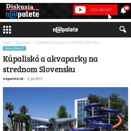
Úvod
Spoločnosť
Kúpaliská a akvaparky na strednom Slovensku
SPOLOČNOSŤ
Kúpaliská a akvaparky na
strednom Slovensku
napalete.sk
-
5. júl 2017