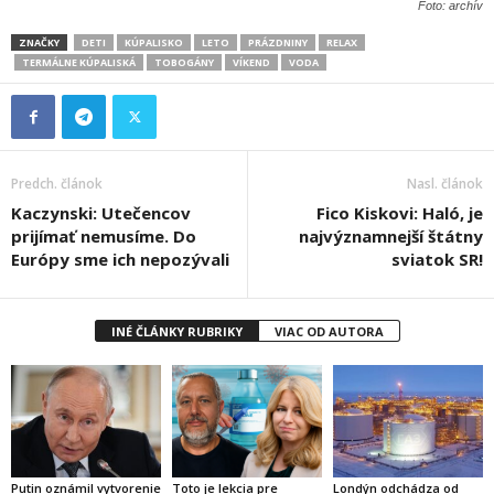
Foto: archív
ZNAČKY
DETI
KÚPALISKO
LETO
PRÁZDNINY
RELAX
TERMÁLNE KÚPALISKÁ
TOBOGÁNY
VÍKEND
VODA
Predch. článok
Nasl. článok
Kaczynski: Utečencov
Fico Kiskovi: Haló, je
prijímať nemusíme. Do
najvýznamnejší štátny
Európy sme ich nepozývali
sviatok SR!
INÉ ČLÁNKY RUBRIKY
VIAC OD AUTORA
Putin oznámil vytvorenie
Toto je lekcia pre
Londýn odchádza od