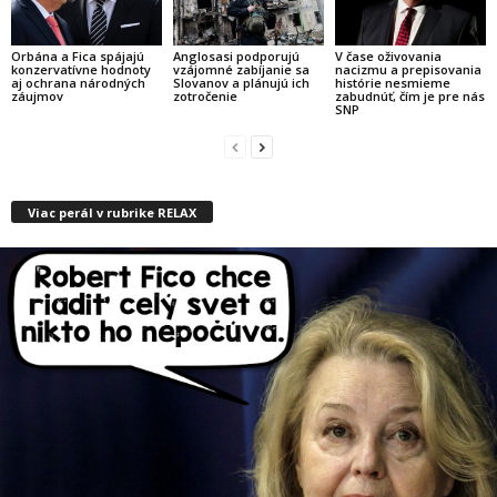
Orbána a Fica spájajú
Anglosasi podporujú
V čase oživovania
konzervatívne hodnoty
vzájomné zabíjanie sa
nacizmu a prepisovania
aj ochrana národných
Slovanov a plánujú ich
histórie nesmieme
záujmov
zotročenie
zabudnúť, čím je pre nás
SNP
Viac perál v rubrike RELAX