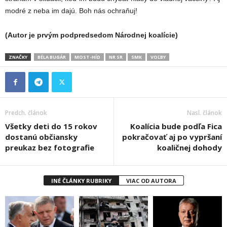
modré z neba im dajú. Boh nás ochraňuj!
(Autor je prvým podpredsedom Národnej koalície)
ZNAČKY
BÉLA BUGÁR
MOST-HÍD
NR SR
SMK
VOĽBY
Predch. článok
Nasl. článok
Všetky deti do 15 rokov
Koalícia bude podľa Fica
dostanú občiansky
pokračovať aj po vypršaní
preukaz bez fotografie
koaličnej dohody
INÉ ČLÁNKY RUBRIKY
VIAC OD AUTORA