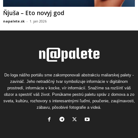
Ňjuša – Eto novyj god
napalete.sk
-
1. jan 2026
Do loga nášho portálu sme zakomponovali abstrakciu maliarskej palety -
zavináč. Jeho netradičný tvar symbolizuje informácie v digitálnom
prostredí, informácie v kocke, vír informácií. Snažíme sa rozšíriť váš
obzor a spestriť váš život. Ponúkame pestrú paletu správ z domova a zo
sveta, kultúru, rozhovory s interesantnými ľuďmi, poučenie, zaujímavosti,
zábavu, pôsobivé fotografie a videá.