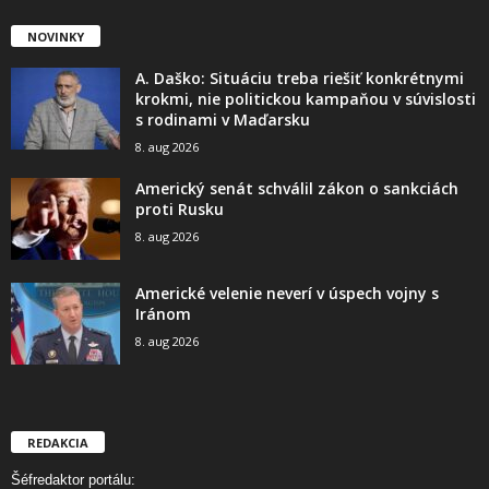
NOVINKY
A. Daško: Situáciu treba riešiť konkrétnymi
krokmi, nie politickou kampaňou v súvislosti
s rodinami v Maďarsku
8. aug 2026
Americký senát schválil zákon o sankciách
proti Rusku
8. aug 2026
Americké velenie neverí v úspech vojny s
Iránom
8. aug 2026
REDAKCIA
Šéfredaktor portálu: