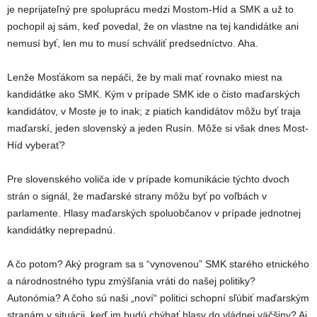
je neprijateľný pre spoluprácu medzi Mostom-Híd a SMK a už to
pochopil aj sám, keď povedal, že on vlastne na tej kandidátke ani
nemusí byť, len mu to musí schváliť predsedníctvo. Aha.
Lenže Mosťákom sa nepáči, že by mali mať rovnako miest na
kandidátke ako SMK. Kým v prípade SMK ide o čisto maďarských
kandidátov, v Moste je to inak; z piatich kandidátov môžu byť traja
maďarskí, jeden slovenský a jeden Rusín. Môže si však dnes Most-
Híd vyberať?
Pre slovenského voliča ide v prípade komunikácie týchto dvoch
strán o signál, že maďarské strany môžu byť po voľbách v
parlamente. Hlasy maďarských spoluobčanov v prípade jednotnej
kandidátky neprepadnú.
A čo potom? Aký program sa s “vynovenou” SMK starého etnického
a národnostného typu zmýšľania vráti do našej politiky?
Autonómia? A čoho sú naši „noví“ politici schopní sľúbiť maďarským
stranám v situácii, keď im budú chýbať hlasy do vládnej väčšiny? Aj