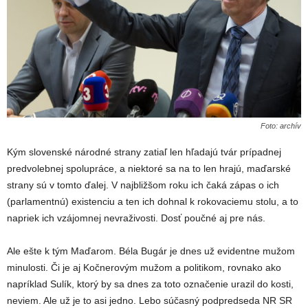
Foto: archív
Kým slovenské národné strany zatiaľ len hľadajú tvár prípadnej
predvolebnej spolupráce, a niektoré sa na to len hrajú, maďarské
strany sú v tomto ďalej. V najbližšom roku ich čaká zápas o ich
(parlamentnú) existenciu a ten ich dohnal k rokovaciemu stolu, a to
napriek ich vzájomnej nevraživosti. Dosť poučné aj pre nás.
Ale ešte k tým Maďarom. Béla Bugár je dnes už evidentne mužom
minulosti. Či je aj Kočnerovým mužom a politikom, rovnako ako
napríklad Sulík, ktorý by sa dnes za toto označenie urazil do kosti,
neviem. Ale už je to asi jedno. Lebo súčasný podpredseda NR SR