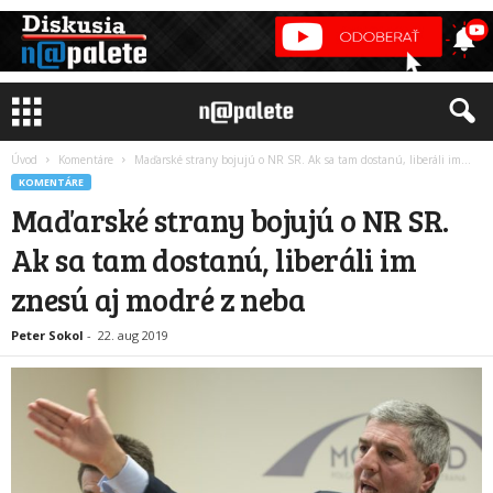
Úvod
Komentáre
Maďarské strany bojujú o NR SR. Ak sa tam dostanú, liberáli im...
KOMENTÁRE
Maďarské strany bojujú o NR SR.
Ak sa tam dostanú, liberáli im
znesú aj modré z neba
Peter Sokol
-
22. aug 2019