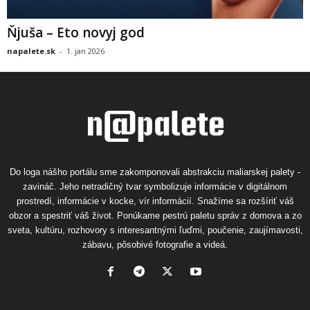
Ňjuša – Eto novyj god
napalete.sk
-
1. jan 2026
Do loga nášho portálu sme zakomponovali abstrakciu maliarskej palety -
zavináč. Jeho netradičný tvar symbolizuje informácie v digitálnom
prostredí, informácie v kocke, vír informácií. Snažíme sa rozšíriť váš
obzor a spestriť váš život. Ponúkame pestrú paletu správ z domova a zo
sveta, kultúru, rozhovory s interesantnými ľuďmi, poučenie, zaujímavosti,
zábavu, pôsobivé fotografie a videá.