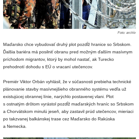
Foto: archív
Maďarsko chce vybudovať druhý plot pozdĺž hranice so Srbskom.
Ďalšia bariéra má posilniť obranu pred možným ďalším masívnym
príchodom migrantov, ktorý by mohol nastať, ak Turecko
prehodnotí dohodu s EÚ o vracaní utečencov.
Premiér Viktor Orbán vyhlásil, že v súčasnosti prebieha technické
plánovanie stavby masívnejšieho obranného systému vedľa už
existujúcej obrannej línie, narýchlo postavenej vlani. Plot
s ostnatým drôtom vyrástol pozdĺž maďarských hraníc so Srbskom
a Chorvátskom minulú jeseň, aby zastavil prúd utečencov, mieriaci
po takzvanej balkánskej trase cez Maďarsko do Rakúska
a Nemecka.