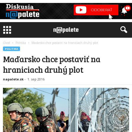
Úvod
Politika
Maďarsko chce postaviť na hraniciach druhý plot
POLITIKA
Maďarsko chce postaviť na
hraniciach druhý plot
napalete.sk
-
1. sep 2016