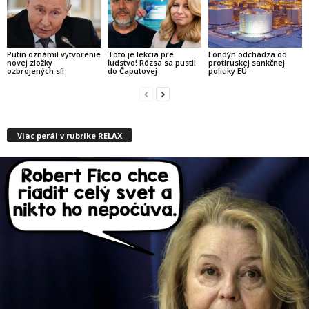
Putin oznámil vytvorenie
Toto je lekcia pre
Londýn odchádza od
novej zložky
ľudstvo! Rózsa sa pustil
protiruskej sankčnej
ozbrojených síl
do Čaputovej
politiky EÚ
Viac perál v rubrike RELAX