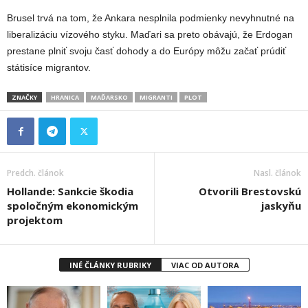
Brusel trvá na tom, že Ankara nesplnila podmienky nevyhnutné na
liberalizáciu vízového styku. Maďari sa preto obávajú, že Erdogan
prestane plniť svoju časť dohody a do Európy môžu začať prúdiť
státisíce migrantov.
ZNAČKY
HRANICA
MAĎARSKO
MIGRANTI
PLOT
Predch. článok
Nasl. článok
Hollande: Sankcie škodia
Otvorili Brestovskú
spoločným ekonomickým
jaskyňu
projektom
INÉ ČLÁNKY RUBRIKY
VIAC OD AUTORA