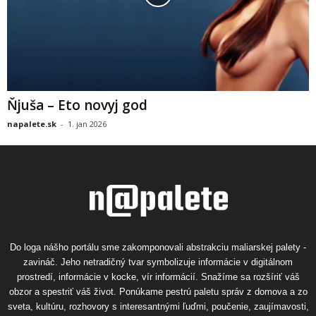
Ňjuša – Eto novyj god
napalete.sk
-
1. jan 2026
Do loga nášho portálu sme zakomponovali abstrakciu maliarskej palety -
zavináč. Jeho netradičný tvar symbolizuje informácie v digitálnom
prostredí, informácie v kocke, vír informácií. Snažíme sa rozšíriť váš
obzor a spestriť váš život. Ponúkame pestrú paletu správ z domova a zo
sveta, kultúru, rozhovory s interesantnými ľuďmi, poučenie, zaujímavosti,