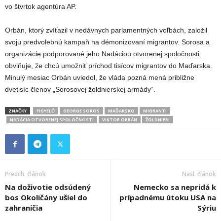
vo štvrtok agentúra AP.
Orbán, ktorý zvíťazil v nedávnych parlamentných voľbách, založil
svoju predvolebnú kampaň na démonizovaní migrantov. Sorosa a
organizácie podporované jeho Nadáciou otvorenej spoločnosti
obviňuje, že chcú umožniť príchod tisícov migrantov do Maďarska.
Minulý mesiac Orbán uviedol, že vláda pozná mená približne
dvetisíc členov „Sorosovej žoldnierskej armády“.
ZNAČKY
FIGYELŐ
GEORGE SOROS
MAĎARSKO
MIGRANTI
NADÁCIA OTVORENEJ SPOLOČNOSTI
VIKTOR ORBÁN
ŽOLDNIERI
Predch. článok
Nasl. článok
Na doživotie odsúdený
Nemecko sa nepridá k
bos Okoličány ušiel do
prípadnému útoku USA na
zahraničia
Sýriu