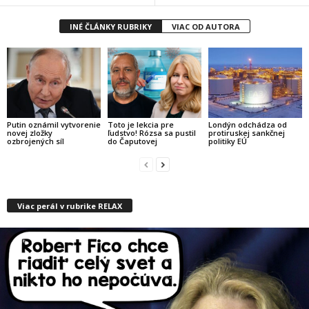
INÉ ČLÁNKY RUBRIKY
VIAC OD AUTORA
Putin oznámil vytvorenie
Toto je lekcia pre
Londýn odchádza od
novej zložky
ľudstvo! Rózsa sa pustil
protiruskej sankčnej
ozbrojených síl
do Čaputovej
politiky EÚ
Viac perál v rubrike RELAX