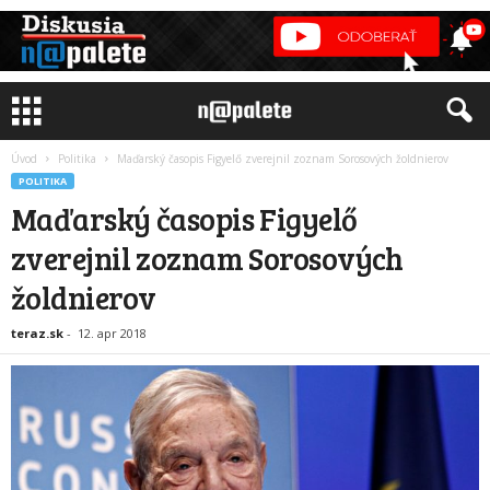
Úvod
Politika
Maďarský časopis Figyelő zverejnil zoznam Sorosových žoldnierov
POLITIKA
Maďarský časopis Figyelő
zverejnil zoznam Sorosových
žoldnierov
teraz.sk
-
12. apr 2018