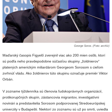
George Soros. (Foto: archív)
Maďarský časopis Figyelő zverejnil viac ako 200 mien osôb, ktorí
sú podľa neho pravdepodobne súčasťou skupiny „žoldnierov“
platených americkým miliardárom Georgeom Sorosom s cieľom
zvrhnúť vládu. Ako žoldnierov túto skupinu označuje premiér Viktor
Orbán.
V zozname týždenníka sú členovia ľudskoprávnych organizácií,
protikorupčných skupín, zástancovia migrantov, investigatívni
novinári a predstavitelia Sorosom podporovanej Stredoeurópskej
univerzity v Budapešti. Niektorí zo zoznamu sú už po smrti, uviedla