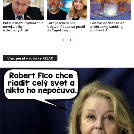
Putin oznámil vytvorenie
Toto je lekcia pre
Londýn odchádza od
novej zložky
ľudstvo! Rózsa sa pustil
protiruskej sankčnej
ozbrojených síl
do Čaputovej
politiky EÚ
Viac perál v rubrike RELAX