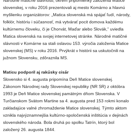
Národné matičné slávnosti, okrem pripomienky založenia Matice
slovenskej, v roku 2016 prezentovali aj mesto Komárno a hlavnú
myšlienku organizátorov: „Matica slovenská má spájať ľudí, národy,
folklór, históriu i súčasnosť, má vytvárať pocit domova každému
kultúrnemu človeku, či je Chorvát, Maďar alebo Slovák,“ uviedla
Matica slovenská na svojej internetovej stránke. Národné matičné
slávnosti v Komárne sa stali oslavou 153. výročia založenia Matice
slovenskej (MS) v roku 2016. Prvýkrát v histórii sa uskutočnili na
južnom Slovensku, zdôraznila MS.
Maticu podporil aj rakúsky cisár
Slovensko si 4. augusta pripomína Deň Matice slovenskej.
Zákonom Národnej rady Slovenskej republiky (NR SR) z októbra
1993 je Deň Matice slovenskej pamätným dňom Slovenska. V
Turčianskom Svätom Martine sa 4. augusta pred 153 rokmi konalo
zakladajúce valné zhromaždenie Matice slovenskej. Týmto aktom
vznikla najvýznamnejšia kultúrno-spoločenská inštitúcia v dejinách
slovenského národa. Bola druhá po spolku Tatrín, ktorý bol
založený 26. augusta 1844.