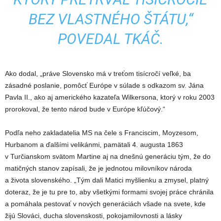
BEZ VLASTNÉHO ŠTÁTU,“
POVEDAL TKÁČ.
Ako dodal, „práve Slovensko má v treťom tisícročí veľké, ba
zásadné poslanie, pomôcť Európe v súlade s odkazom sv. Jána
Pavla II., ako aj amerického kazateľa Wilkersona, ktorý v roku 2003
prorokoval, že tento národ bude v Európe kľúčový.“
Podľa neho zakladatelia MS na čele s Franciscim, Moyzesom,
Hurbanom a ďalšími velikánmi, pamätali 4. augusta 1863
v Turčianskom svätom Martine aj na dnešnú generáciu tým, že do
matičných stanov zapísali, že je jednotou milovníkov národa
a života slovenského. „Tým dali Matici myšlienku a zmysel, platný
doteraz, že je tu pre to, aby všetkými formami svojej práce chránila
a pomáhala pestovať v nových generáciách všade na svete, kde
žijú Slováci, ducha slovenskosti, pokojamilovnosti a lásky