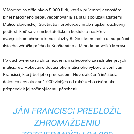
V Martine sa zišlo okolo 5 000 ľudí, ktorí v príjemnej atmosfére,
plnej národného sebauvedomovania sa stali spoluzakladateľmi
Matice slovenskej. Stretnutie národovcov malo najskôr duchovný
podtext, keď sa v rímskokatolíckom kostole a neskôr v
evanjelickom chráme konali služby Božie okrem iného aj na počesť
tisíceho výročia príchodu Konštantína a Metoda na Veľkú Moravu.
Po duchovnej časti zhromaždenia nasledovalo zasadnutie prvých
matičiarov. Rokovanie dočasného matičného výboru otvoril Ján
Francisci, ktorý bol jeho predsedom. Novozaložená inštitúcia
dokonca dostala dar 1 000 zlatých od rakúskeho cisára ako
príspevok k jej začínajúcemu pôsobeniu.
JÁN FRANCISCI PREDLOŽIL
ZHROMAŽDENIU