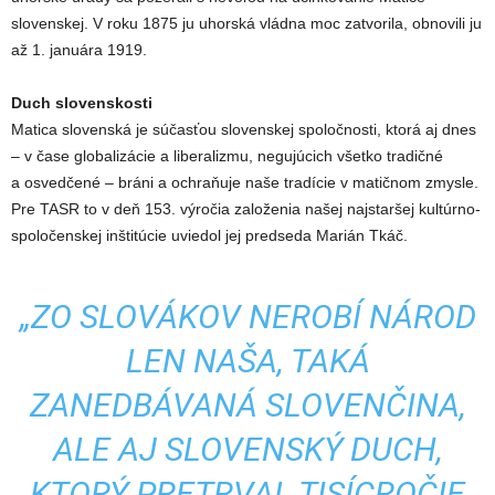
slovenskej. V roku 1875 ju uhorská vládna moc zatvorila, obnovili ju
až 1. januára 1919.
Duch slovenskosti
Matica slovenská je súčasťou slovenskej spoločnosti, ktorá aj dnes
– v čase globalizácie a liberalizmu, negujúcich všetko tradičné
a osvedčené – bráni a ochraňuje naše tradície v matičnom zmysle.
Pre TASR to v deň 153. výročia založenia našej najstaršej kultúrno-
spoločenskej inštitúcie uviedol jej predseda Marián Tkáč.
„ZO SLOVÁKOV NEROBÍ NÁROD
LEN NAŠA, TAKÁ
ZANEDBÁVANÁ SLOVENČINA,
ALE AJ SLOVENSKÝ DUCH,
KTORÝ PRETRVAL TISÍCROČIE