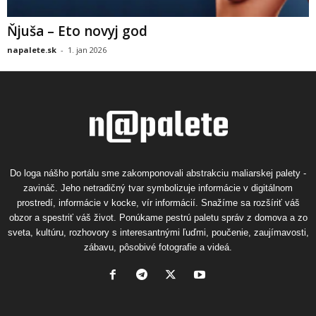
Ňjuša – Eto novyj god
napalete.sk
-
1. jan 2026
Do loga nášho portálu sme zakomponovali abstrakciu maliarskej palety -
zavináč. Jeho netradičný tvar symbolizuje informácie v digitálnom
prostredí, informácie v kocke, vír informácií. Snažíme sa rozšíriť váš
obzor a spestriť váš život. Ponúkame pestrú paletu správ z domova a zo
sveta, kultúru, rozhovory s interesantnými ľuďmi, poučenie, zaujímavosti,
zábavu, pôsobivé fotografie a videá.