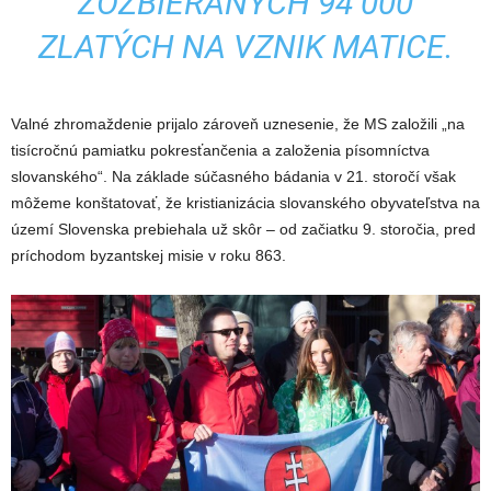
ZOZBIERANÝCH 94 000
ZLATÝCH NA VZNIK MATICE.
Valné zhromaždenie prijalo zároveň uznesenie, že MS založili „na
tisícročnú pamiatku pokresťančenia a založenia písomníctva
slovanského“. Na základe súčasného bádania v 21. storočí však
môžeme konštatovať, že kristianizácia slovanského obyvateľstva na
území Slovenska prebiehala už skôr – od začiatku 9. storočia, pred
príchodom byzantskej misie v roku 863.