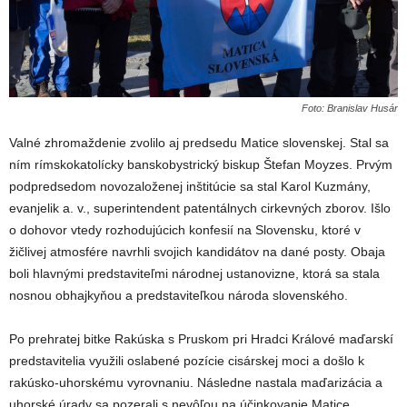
Foto: Branislav Husár
Valné zhromaždenie zvolilo aj predsedu Matice slovenskej. Stal sa
ním rímskokatolícky banskobystrický biskup Štefan Moyzes. Prvým
podpredsedom novozaloženej inštitúcie sa stal Karol Kuzmány,
evanjelik a. v., superintendent patentálnych cirkevných zborov. Išlo
o dohovor vtedy rozhodujúcich konfesií na Slovensku, ktoré v
žičlivej atmosfére navrhli svojich kandidátov na dané posty. Obaja
boli hlavnými predstaviteľmi národnej ustanovizne, ktorá sa stala
nosnou obhajkyňou a predstaviteľkou národa slovenského.
Po prehratej bitke Rakúska s Pruskom pri Hradci Králové maďarskí
predstavitelia využili oslabené pozície cisárskej moci a došlo k
rakúsko-uhorskému vyrovnaniu. Následne nastala maďarizácia a
uhorské úrady sa pozerali s nevôľou na účinkovanie Matice