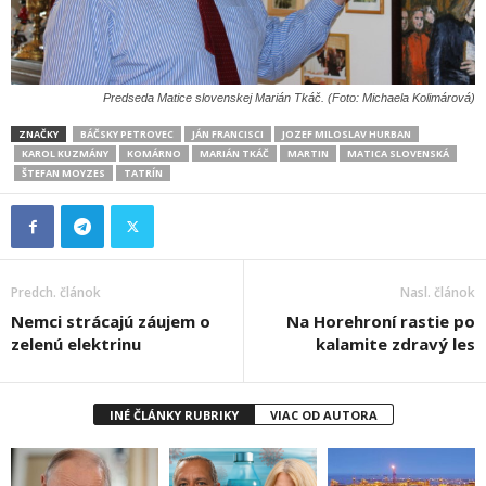
Predseda Matice slovenskej Marián Tkáč. (Foto: Michaela Kolimárová)
ZNAČKY
BÁČSKY PETROVEC
JÁN FRANCISCI
JOZEF MILOSLAV HURBAN
KAROL KUZMÁNY
KOMÁRNO
MARIÁN TKÁČ
MARTIN
MATICA SLOVENSKÁ
ŠTEFAN MOYZES
TATRÍN
Predch. článok
Nasl. článok
Nemci strácajú záujem o
Na Horehroní rastie po
zelenú elektrinu
kalamite zdravý les
INÉ ČLÁNKY RUBRIKY
VIAC OD AUTORA