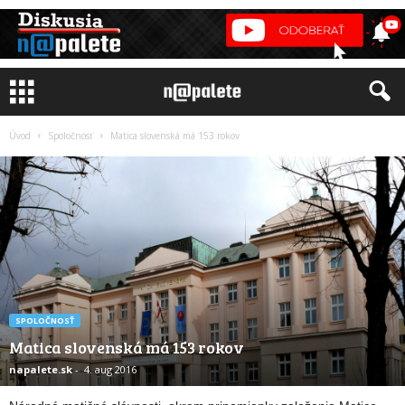
Úvod
Spoločnosť
Matica slovenská má 153 rokov
SPOLOČNOSŤ
Matica slovenská má 153 rokov
napalete.sk
-
4. aug 2016