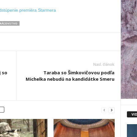
dstúpenie premiéra Starmera
KRÁĽOVSTVO
Nasl. článok
j so
Taraba so Šimkovičovou podľa
Michelka nebudú na kandidátke Smeru
VI