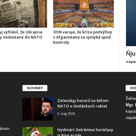
j vyhlásil, že Ukrajina
OSN varuje, že kríza podvýživy
dy nedostane do NATO
v Afganistane sa vymyká spod
kontroly
Ňju
napal
NOVINKY
RE
Šéfred
Zelenskyj hovoril so šéfom
Mgr. 
NATO o dodávkach rakiet
kapus
6. aug 2026
napal
tálnom
Hydinári: Extrémne horúčavy
trápia aj nás