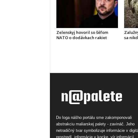
Zelenskyj hovoril so šéfom
Zalužny
NATO o dodávkach rakiet
sa nik
Do loga nášho portálu sme zakomponovali
abstrakciu maliarskej palety - zavináč. Jeho
netradičný tvar symbolizuje informácie v digi
prostredí, informácie v kocke, vír informácií.