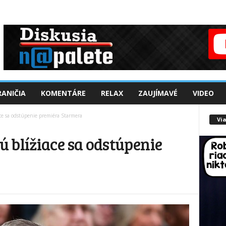
ANIČIA
KOMENTÁRE
RELAX
ZAUJÍMAVÉ
VIDEO
ce sa odstúpenie premiéra Starmera
Via
 blížiace sa odstúpenie
a