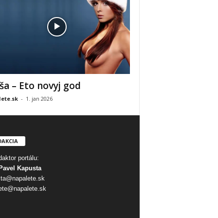
ša – Eto novyj god
ete.sk
-
1. jan 2026
DAKCIA
aktor portálu:
Pavel Kapusta
ta@napalete.sk
ete@napalete.sk