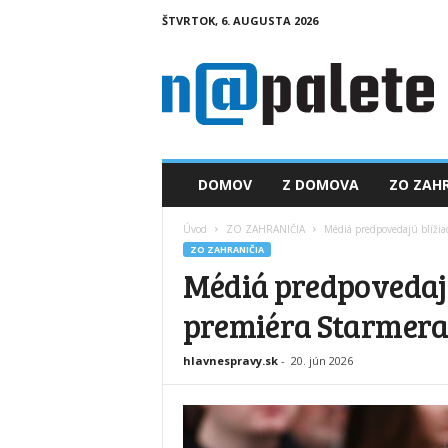
ŠTVRTOK, 6. AUGUSTA 2026
n
a
p
a
l
e
t
DOMOV
Z DOMOVA
ZO ZAHR
e
.
Úvod
ZO ZAHRANIČIA
Médiá predpovedajú blížia
s
ZO ZAHRANIČIA
k
Médiá predpovedajú
premiéra Starmer
hlavnespravy.sk
-
20. jún 2026