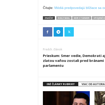
Čítajte:
Médiá predpovedajú blížiace sa o
ZNAČKY
DAILY MAIL
KEIR STARMER
SPOJENÉ 
Predch. článok
Prieskum: Smer vedie, Demokrati a
zlatou vaňou zostali pred bránami
parlamentu
INÉ ČLÁNKY RUBRIKY
VIAC OD AUTORA