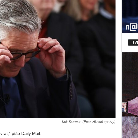
SV
Keir Starmer. (Foto: Hlavné správy)
rat,“ píše Daily Mail.