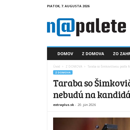
PIATOK, 7. AUGUSTA 2026
n
a
p
a
l
e
t
DOMOV
Z DOMOVA
ZO ZAHR
e
.
Úvod
Z DOMOVA
Taraba so Šimkovičovou podľa
s
Z DOMOVA
k
Taraba so Šimkovi
nebudú na kandid
extraplus.sk
-
20. jún 2026