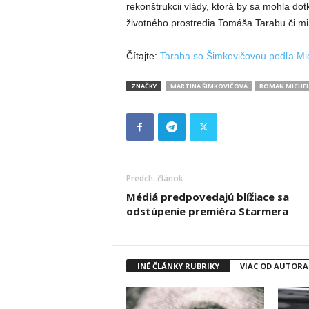
rekonštrukcii vlády, ktorá by sa mohla dot
životného prostredia Tomáša Tarabu či mi
Čítajte:
Taraba so Šimkovičovou podľa Mi
ZNAČKY
MARTINA ŠIMKOVIČOVÁ
ROMAN MICHE
Predch. článok
Médiá predpovedajú blížiace sa
odstúpenie premiéra Starmera
INÉ ČLÁNKY RUBRIKY
VIAC OD AUTORA