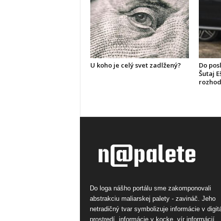
U koho je celý svet zadlžený?
Do pos
Šutaj E
rozhod
Do loga nášho portálu sme zakomponovali
abstrakciu maliarskej palety - zavináč. Jeho
netradičný tvar symbolizuje informácie v digi
prostredí, informácie v kocke, vír informácií.