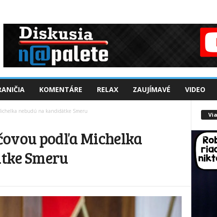
ANIČIA
KOMENTÁRE
RELAX
ZAUJÍMAVÉ
VIDEO
 Michelka nebudú na kandidátke Smeru
Via
čovou podľa Michelka
átke Smeru