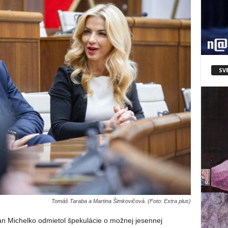
SV
Tomáš Taraba a Martina Šimkovičová. (Foto: Extra plus)
 Michelko odmietol špekulácie o možnej jesennej