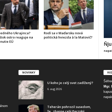
ledného Ukrajinca?
Rodí sa v Maďarsku nová
štok ostro reaguje na
politická hviezda à la Matovič?
nutie EÚ
Ňju
napal
NOVINKY
RE
Šéfred
U koho je celý svet zadlžený?
Mgr. 
6. aug 2026
kapus
napal
tálnom
Teherán pohrozil susedom,
že „zhasne celý Perzský