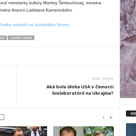
knúť ministerky kultúry Martiny Šimkovičovej, ministra
nistra financií Ladislava Kamenického.
chelka nebudú na kandidátke Smeru
LKO
TOMÁŠ TARABA
Nasl. článok
Aká bola úloha USA v činnosti
biolaboratórií na Ukrajine?
VI