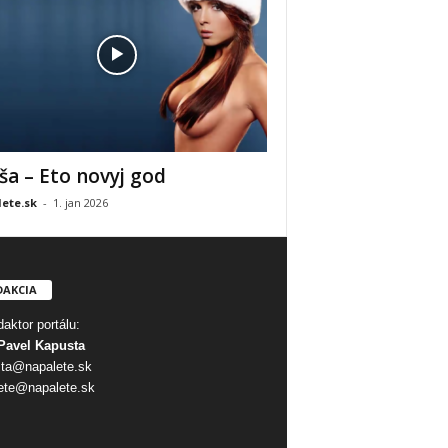
ša – Eto novyj god
ete.sk
-
1. jan 2026
DAKCIA
aktor portálu:
Pavel Kapusta
ta@napalete.sk
ete@napalete.sk