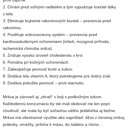
proti zápche.
2. Chráni pred voľnými radikálmi a tým vypudzuje toxické látky
z tela.
3. Eliminuje bujnenie rakovinových buniek – prevencia pred
rakovinou.
4. Posilňuje srdcovocievny systém – prevencia pred
kardiovaskulárnymi ochoreniami (infark, mozgová príhoda,
ischemická choroba srdca).
5. Znižuje vysokú úroveň cholesterolu v krvi.
6. Pomáha pri kožných ochoreniach.
7. Zabezpečuje pevnosť kostí a zubov.
8. Dodáva telu vitamín A, ktorý potrebujeme pre dobrý zrak.
9. Dodáva pokožke pevnosť – proti starnutiu.
Mrkva je zároveň aj „zbraň“ v boji s podkožným tukom.
Každodennú konzumáciu by ste mali sledovať nie len popri
chudnutí, ale mala by byť súčasťou vášho jedálnička aj bežne.
Mrkva má všestranné využitie ako napríklad: džús z čerstvej mrkvy,
polievky, omáčky, príloha k mäsu, do šalátov a rôzne…