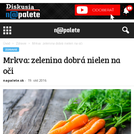
Úvod
Zdravie
Mrkva: zelenina dobrá nielen na oči
ZDRAVIE
Mrkva: zelenina dobrá nielen na
oči
napalete.sk
-
19. okt 2016