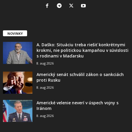
NOVINKY
A. Daško: Situáciu treba riešiť konkrétnymi
krokmi, nie politickou kampaňou v súvislosti
s rodinami v Maďarsku
8. aug 2026
Americký senát schválil zákon o sankciách
proti Rusku
8. aug 2026
Americké velenie neverí v úspech vojny s
Iránom
8. aug 2026