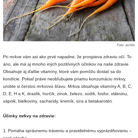
Foto: archív
Pri mrkve vám asi ako prvé napadne, že prospieva zdraviu očí. To
áno, ale má aj mnoho iných pozitívnych účinkov na naše zdravie.
Obsahuje aj ďalšie vitamíny, ktoré vám pomôžu dostať sa do
kondície. Pokiaľ práve neobľubujete priamu konzumáciu mrkvy,
urobte si čerstvú mrkvovú šťavu. Mrkva obsahuje vitamíny A, B, C,
D, E, H a K, draslík, horčík, zinok, železo, sodík, fosfor, vlákninu,
vápnik, bielkoviny, sacharidy, kremík, síra a betakarotén.
Účinky mrkvy na zdravie:
1. Pomáha správnemu tráveniu a pravidelnému vyprázdňovaniu –