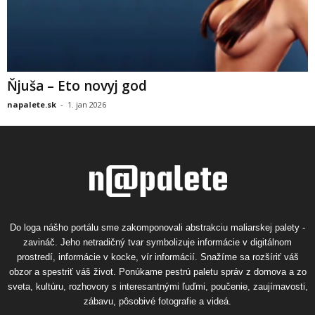
Ňjuša – Eto novyj god
napalete.sk
-
1. jan 2026
Do loga nášho portálu sme zakomponovali abstrakciu maliarskej palety -
zavináč. Jeho netradičný tvar symbolizuje informácie v digitálnom
prostredí, informácie v kocke, vír informácií. Snažíme sa rozšíriť váš
obzor a spestriť váš život. Ponúkame pestrú paletu správ z domova a zo
sveta, kultúru, rozhovory s interesantnými ľuďmi, poučenie, zaujímavosti,
zábavu, pôsobivé fotografie a videá.