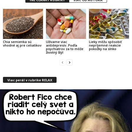
Chia semienka sú
Užívame viac
Lieky môžu spôsobiť
vhodné aj pre celiatikov
antidepresív. Podľa
nepríjemné reakcie
psychiatrov za to môže
pokožky na slnko
životný štýl
Viac perál v rubrike RELAX