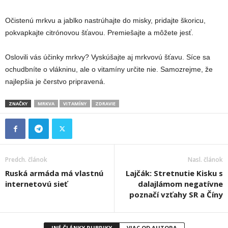
Očistenú mrkvu a jablko nastrúhajte do misky, pridajte škoricu,
pokvapkajte citrónovou šťavou. Premiešajte a môžete jesť.
Oslovili vás účinky mrkvy? Vyskúšajte aj mrkvovú šťavu. Síce sa
ochudbníte o vlákninu, ale o vitamíny určite nie. Samozrejme, že
najlepšia je čerstvo pripravená.
ZNAČKY
MRKVA
VITAMÍNY
ZDRAVIE
Predch. článok
Nasl. článok
Ruská armáda má vlastnú
Lajčák: Stretnutie Kisku s
internetovú sieť
dalajlámom negatívne
poznačí vzťahy SR a Číny
INÉ ČLÁNKY RUBRIKY
VIAC OD AUTORA