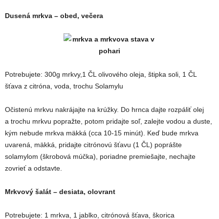
Dusená mrkva – obed, večera
Potrebujete: 300g mrkvy,1 ČL olivového oleja, štipka soli, 1 ČL
šťava z citróna, voda, trochu Solamylu
Očistenú mrkvu nakrájajte na krúžky. Do hrnca dajte rozpáliť olej
a trochu mrkvu popražte, potom pridajte soľ, zalejte vodou a duste,
kým nebude mrkva mäkká (cca 10-15 minút). Keď bude mrkva
uvarená, mäkká, pridajte citrónovú šťavu (1 ČL) poprášte
solamylom (škrobová múčka), poriadne premiešajte, nechajte
zovrieť a odstavte.
Mrkvový šalát – desiata, olovrant
Potrebujete: 1 mrkva, 1 jablko, citrónová šťava, škorica