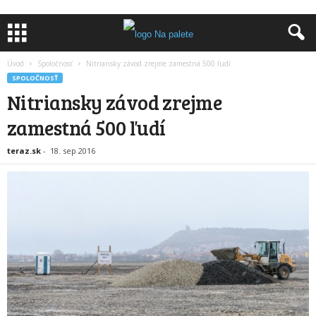
Úvod
Spoločnosť
Nitriansky závod zrejme zamestná 500 ľudí
SPOLOČNOSŤ
Nitriansky závod zrejme
zamestná 500 ľudí
teraz.sk
-
18. sep 2016