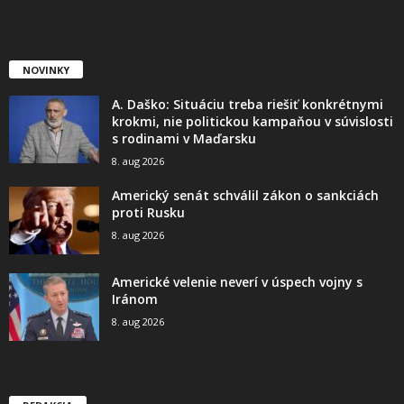
NOVINKY
A. Daško: Situáciu treba riešiť konkrétnymi
krokmi, nie politickou kampaňou v súvislosti
s rodinami v Maďarsku
8. aug 2026
Americký senát schválil zákon o sankciách
proti Rusku
8. aug 2026
Americké velenie neverí v úspech vojny s
Iránom
8. aug 2026