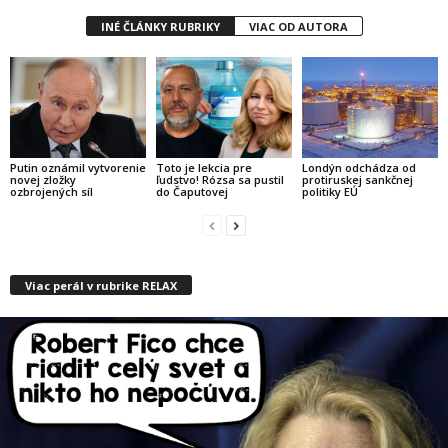
INÉ ČLÁNKY RUBRIKY
VIAC OD AUTORA
Putin oznámil vytvorenie
Toto je lekcia pre
Londýn odchádza od
novej zložky
ľudstvo! Rózsa sa pustil
protiruskej sankčnej
ozbrojených síl
do Čaputovej
politiky EÚ
Viac perál v rubrike RELAX