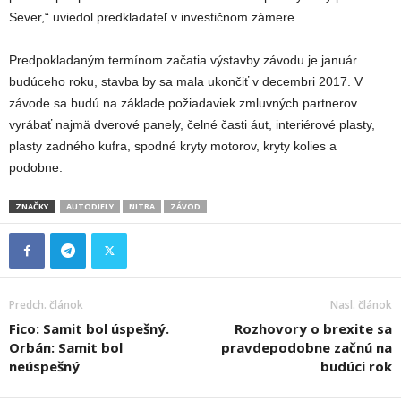
Sever,“ uviedol predkladateľ v investičnom zámere.
Predpokladaným termínom začatia výstavby závodu je január
budúceho roku, stavba by sa mala ukončiť v decembri 2017. V
závode sa budú na základe požiadaviek zmluvných partnerov
vyrábať najmä dverové panely, čelné časti áut, interiérové plasty,
plasty zadného kufra, spodné kryty motorov, kryty kolies a
podobne.
ZNAČKY
AUTODIELY
NITRA
ZÁVOD
Predch. článok
Nasl. článok
Fico: Samit bol úspešný.
Rozhovory o brexite sa
Orbán: Samit bol
pravdepodobne začnú na
neúspešný
budúci rok