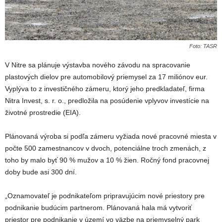
Foto: TASR
V Nitre sa plánuje výstavba nového závodu na spracovanie
plastových dielov pre automobilový priemysel za 17 miliónov eur.
Vyplýva to z investičného zámeru, ktorý jeho predkladateľ, firma
Nitra Invest, s. r. o., predložila na posúdenie vplyvov investície na
životné prostredie (EIA).
Plánovaná výroba si podľa zámeru vyžiada nové pracovné miesta v
počte 500 zamestnancov v dvoch, potenciálne troch zmenách, z
toho by malo byť 90 % mužov a 10 % žien. Ročný fond pracovnej
doby bude asi 300 dní.
„Oznamovateľ je podnikateľom pripravujúcim nové priestory pre
podnikanie budúcim partnerom. Plánovaná hala má vytvoriť
priestor pre podnikanie v území vo väzbe na priemyselný park