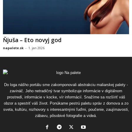
Ňjuša – Eto novyj god
napalete.sk
-
1. jan 2026
Do loga nášho portálu sme zakomponovali abstrakciu maliarskej palety -
zavináč. Jeho netradičný tvar symbolizuje informácie v digitálnom
prostredí, informácie v kocke, vír informácií. Snažíme sa rozšíriť váš
obzor a spestriť váš život. Ponúkame pestrú paletu správ z domova a zo
sveta, kultúru, rozhovory s interesantnými ľuďmi, poučenie, zaujímavosti,
zábavu, pôsobivé fotografie a videá.