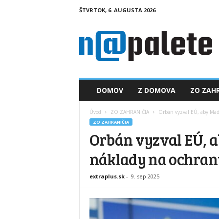
ŠTVRTOK, 6. AUGUSTA 2026
n
a
p
a
l
e
t
DOMOV
Z DOMOVA
ZO ZAHR
e
.
Úvod
ZO ZAHRANIČIA
Orbán vyzval EÚ, aby Maď
s
ZO ZAHRANIČIA
k
Orbán vyzval EÚ, 
náklady na ochran
extraplus.sk
-
9. sep 2025