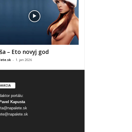
ša – Eto novyj god
ete.sk
-
1. jan 2026
DAKCIA
aktor portálu:
Pavel Kapusta
ta@napalete.sk
ete@napalete.sk