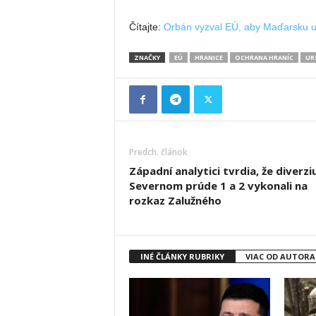
Čítajte:
Orbán vyzval EÚ, aby Maďarsku uh
ZNAČKY
EÚ
HRANICE
OCHRANA HRANÍC
UR
Predch. článok
Západní analytici tvrdia, že diverzi
Severnom prúde 1 a 2 vykonali na
rozkaz Zalužného
INÉ ČLÁNKY RUBRIKY
VIAC OD AUTORA