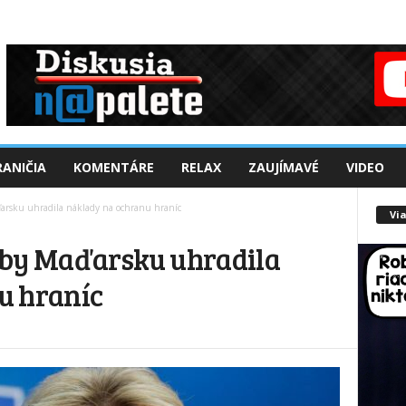
ANIČIA
KOMENTÁRE
RELAX
ZAUJÍMAVÉ
VIDEO
arsku uhradila náklady na ochranu hraníc
Via
aby Maďarsku uhradila
u hraníc