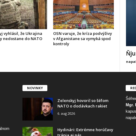
j vyhlásil, že Ukrajina
OSN varuje, že kríza podvýživy
dy nedostane do NATO
v Afganistane sa vymyká spod
kontroly
Ňju
napal
NOVINKY
RE
Šéfred
Zelenskyj hovoril so šéfom
Mgr. 
NATO o dodávkach rakiet
kapus
6. aug 2026
napal
tálnom
Hydinári: Extrémne horúčavy
trápia aj nás