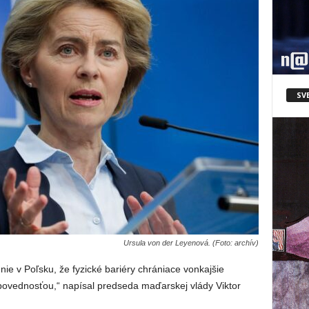
SV
Ursula von der Leyenová. (Foto: archív)
ie v Poľsku, že fyzické bariéry chrániace vonkajšie
povednosťou,“ napísal predseda maďarskej vlády Viktor