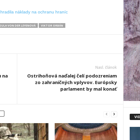
radila náklady na ochranu hraníc
SULA VON DER LEYENOVÁ
VIKTOR ORBÁN
Nasl. článok
u na
Ostrihoňová naďalej čelí podozreniam
zo zahraničných vplyvov. Európsky
parlament by mal konať
VI