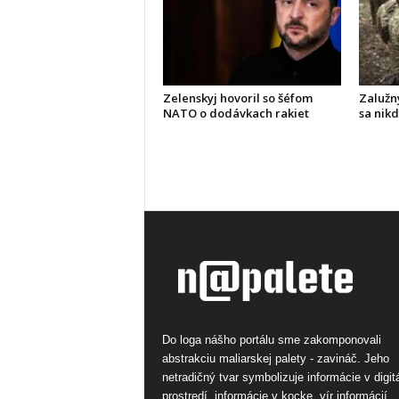
Zelenskyj hovoril so šéfom
Zalužny
NATO o dodávkach rakiet
sa nik
Do loga nášho portálu sme zakomponovali
abstrakciu maliarskej palety - zavináč. Jeho
netradičný tvar symbolizuje informácie v digi
prostredí, informácie v kocke, vír informácií.