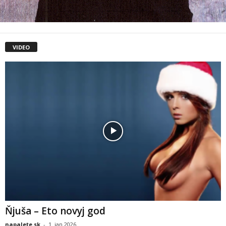
VIDEO
Ňjuša – Eto novyj god
napalete.sk
-
1. jan 2026