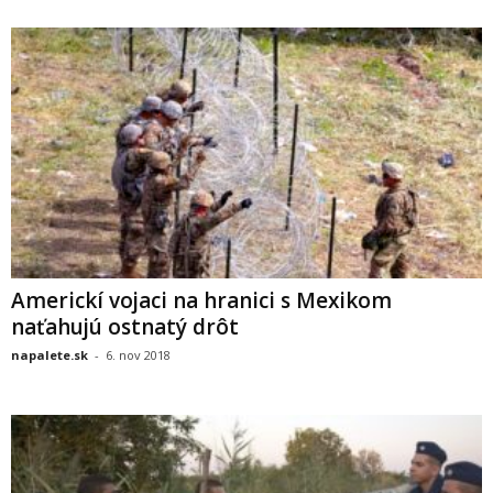
Americkí vojaci na hranici s Mexikom
naťahujú ostnatý drôt
napalete.sk
-
6. nov 2018