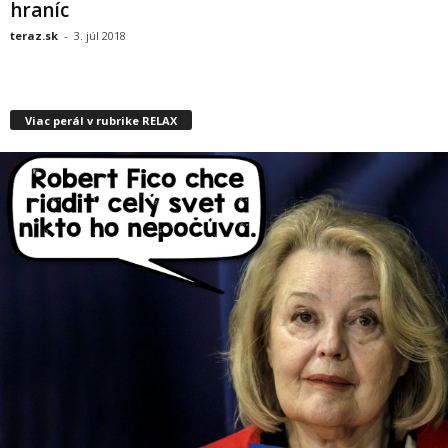
hraníc
teraz.sk
-
3. júl 2018
Viac perál v rubrike RELAX