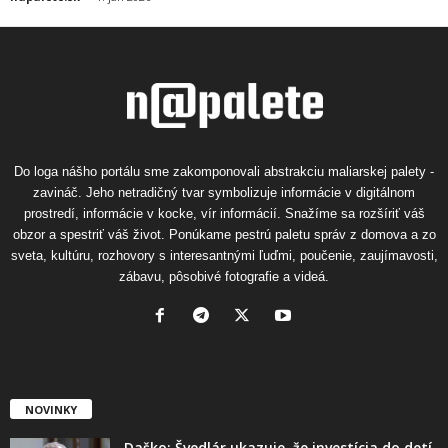
Do loga nášho portálu sme zakomponovali abstrakciu maliarskej palety -
zavináč. Jeho netradičný tvar symbolizuje informácie v digitálnom
prostredí, informácie v kocke, vír informácií. Snažíme sa rozšíriť váš
obzor a spestriť váš život. Ponúkame pestrú paletu správ z domova a zo
sveta, kultúru, rozhovory s interesantnými ľuďmi, poučenie, zaujímavosti,
zábavu, pôsobivé fotografie a videá.
NOVINKY
Daško: Švedlár ukazuje, že investícia do detí