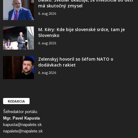
má skutočný zmysel
6. aug 2026
M. Kéry: Kde bije slovenské srdce, tam je
Slovensko
6. aug 2026
Zelenskyj hovoril so šéfom NATO o
dodávkach rakiet
6. aug 2026
REDAKCIA
Šéfredaktor portálu:
Mgr. Pavel Kapusta
kapusta@napalete.sk
napalete@napalete.sk