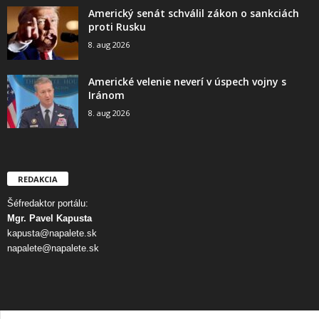
Americký senát schválil zákon o sankciách
proti Rusku
8. aug 2026
Americké velenie neverí v úspech vojny s
Iránom
8. aug 2026
REDAKCIA
Šéfredaktor portálu:
Mgr. Pavel Kapusta
kapusta@napalete.sk
napalete@napalete.sk