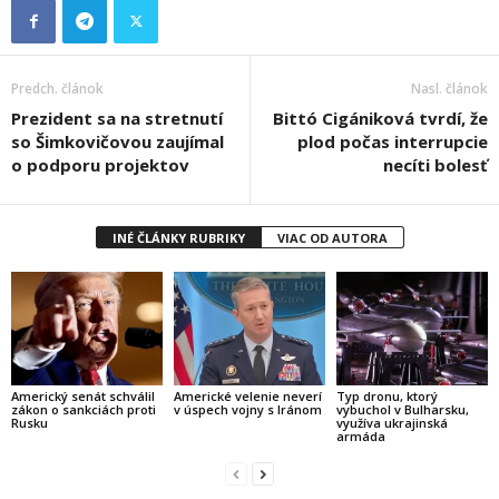
Predch. článok
Nasl. článok
Prezident sa na stretnutí
Bittó Cigániková tvrdí, že
so Šimkovičovou zaujímal
plod počas interrupcie
o podporu projektov
necíti bolesť
INÉ ČLÁNKY RUBRIKY
VIAC OD AUTORA
Americký senát schválil
Americké velenie neverí
Typ dronu, ktorý
zákon o sankciách proti
v úspech vojny s Iránom
vybuchol v Bulharsku,
Rusku
využíva ukrajinská
armáda