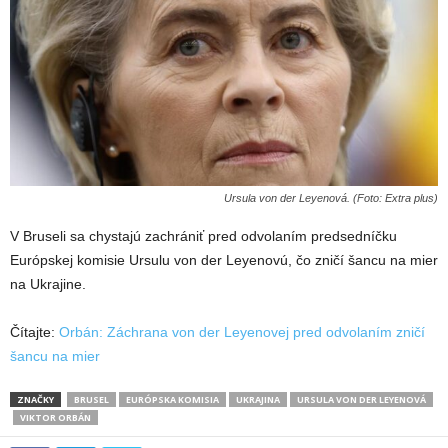
Ursula von der Leyenová. (Foto: Extra plus)
V Bruseli sa chystajú zachrániť pred odvolaním predsedníčku
Európskej komisie Ursulu von der Leyenovú, čo zničí šancu na mier
na Ukrajine.
Čítajte:
Orbán: Záchrana von der Leyenovej pred odvolaním zničí
šancu na mier
ZNAČKY
BRUSEL
EURÓPSKA KOMISIA
UKRAJINA
URSULA VON DER LEYENOVÁ
VIKTOR ORBÁN