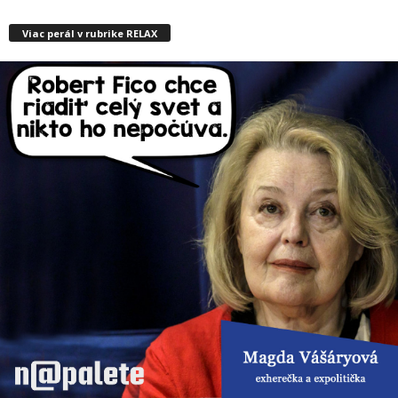
Viac perál v rubrike RELAX