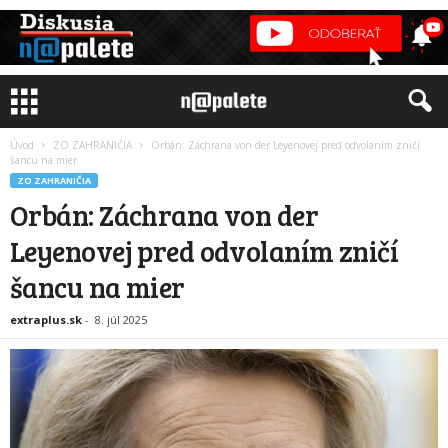
Úvod
ZO ZAHRANIČIA
Orbán: Záchrana von der Leyenovej pred odvolaním zničí
šancu na mier
ZO ZAHRANIČIA
Orbán: Záchrana von der
Leyenovej pred odvolaním zničí
šancu na mier
extraplus.sk
-
8. júl 2025