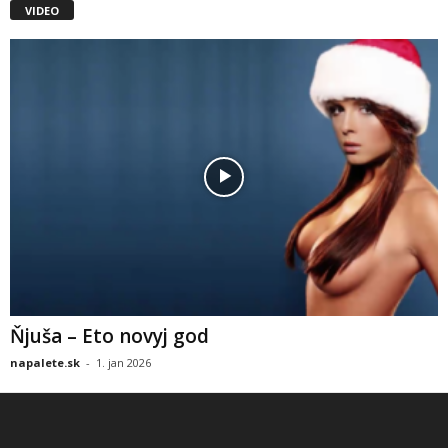
VIDEO
Ňjuša – Eto novyj god
napalete.sk
-
1. jan 2026