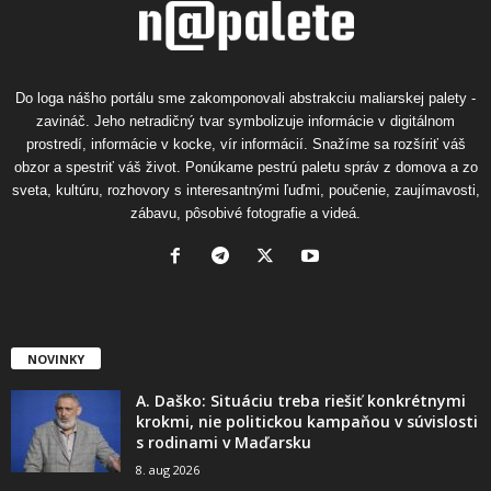
Do loga nášho portálu sme zakomponovali abstrakciu maliarskej palety -
zavináč. Jeho netradičný tvar symbolizuje informácie v digitálnom
prostredí, informácie v kocke, vír informácií. Snažíme sa rozšíriť váš
obzor a spestriť váš život. Ponúkame pestrú paletu správ z domova a zo
sveta, kultúru, rozhovory s interesantnými ľuďmi, poučenie, zaujímavosti,
zábavu, pôsobivé fotografie a videá.
NOVINKY
A. Daško: Situáciu treba riešiť konkrétnymi
krokmi, nie politickou kampaňou v súvislosti
s rodinami v Maďarsku
8. aug 2026