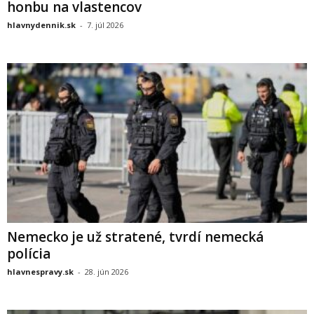
honbu na vlastencov
hlavnydennik.sk
-
7. júl 2026
Nemecko je už stratené, tvrdí nemecká
polícia
hlavnespravy.sk
-
28. jún 2026