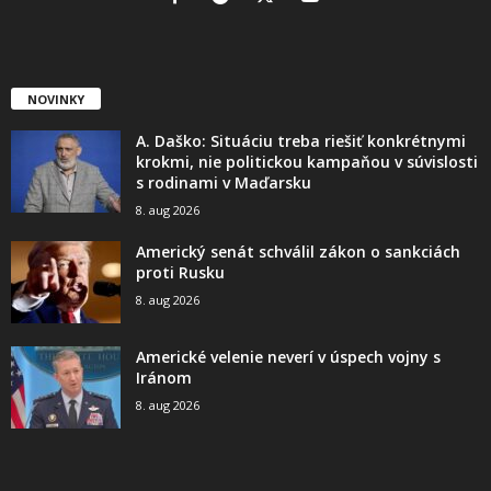
NOVINKY
A. Daško: Situáciu treba riešiť konkrétnymi
krokmi, nie politickou kampaňou v súvislosti
s rodinami v Maďarsku
8. aug 2026
Americký senát schválil zákon o sankciách
proti Rusku
8. aug 2026
Americké velenie neverí v úspech vojny s
Iránom
8. aug 2026