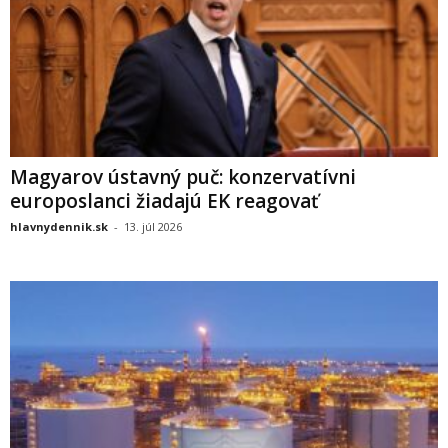
Magyarov ústavný puč: konzervatívni
europoslanci žiadajú EK reagovať
hlavnydennik.sk
-
13. júl 2026