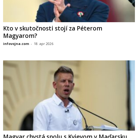
Kto v skutočnosti stojí za Péterom
Magyarom?
infovojna.com
-
18. apr 2026
Magyar chystá spolu s Kyjevom v Maďarsku