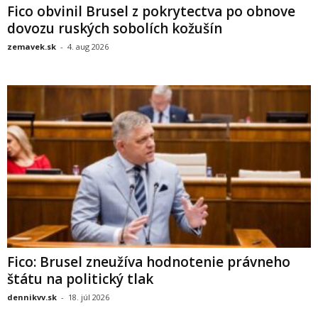
Fico obvinil Brusel z pokrytectva po obnove
dovozu ruských sobolích kožušín
zemavek.sk
-
4. aug 2026
Fico: Brusel zneužíva hodnotenie právneho
štátu na politický tlak
dennikvv.sk
-
18. júl 2026