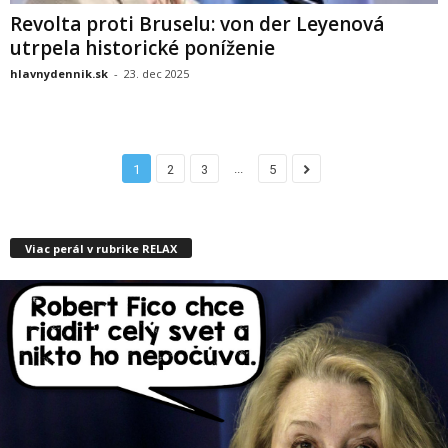
Revolta proti Bruselu: von der Leyenová
utrpela historické poníženie
hlavnydennik.sk
-
23. dec 2025
...
1
2
3
5
Viac perál v rubrike RELAX