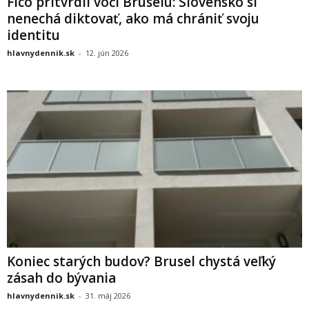
Fico pritvrdil voči Bruselu: Slovensko si
nenechá diktovať, ako má chrániť svoju
identitu
hlavnydennik.sk
-
12. jún 2026
Koniec starých budov? Brusel chystá veľký
zásah do bývania
hlavnydennik.sk
-
31. máj 2026