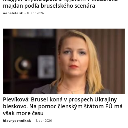
majdan podľa bruselského scenára
napalete.sk
-
8. apr 2026
Plevíková: Brusel koná v prospech Ukrajiny
bleskovo. Na pomoc členským štátom EÚ má
však more času
hlavnydennik.sk
-
6. apr 2026