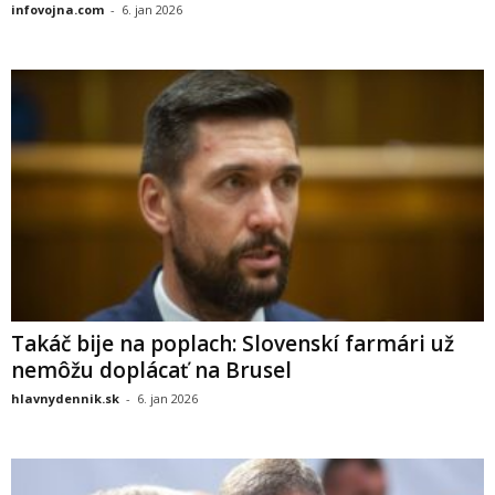
infovojna.com
-
6. jan 2026
Takáč bije na poplach: Slovenskí farmári už
nemôžu doplácať na Brusel
hlavnydennik.sk
-
6. jan 2026