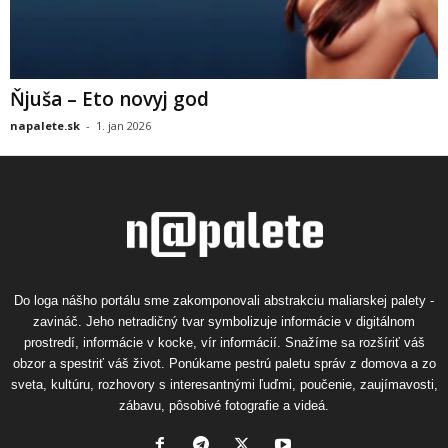
Ňjuša – Eto novyj god
napalete.sk
-
1. jan 2026
Do loga nášho portálu sme zakomponovali abstrakciu maliarskej palety -
zavináč. Jeho netradičný tvar symbolizuje informácie v digitálnom
prostredí, informácie v kocke, vír informácií. Snažíme sa rozšíriť váš
obzor a spestriť váš život. Ponúkame pestrú paletu správ z domova a zo
sveta, kultúru, rozhovory s interesantnými ľuďmi, poučenie, zaujímavosti,
zábavu, pôsobivé fotografie a videá.