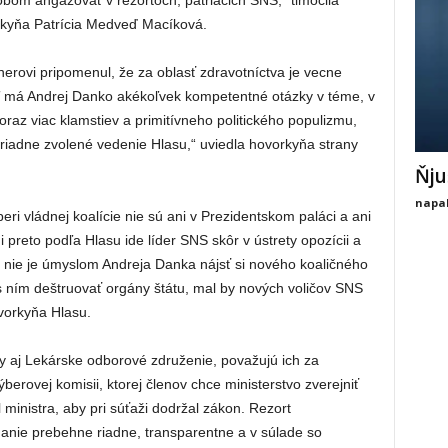
obom angažovať v rezortoch, patriacich SNS,“ tlmočila
orkyňa Patrícia Medveď Macíková.
erovi pripomenul, že za oblasť zdravotníctva je vecne
ľ má Andrej Danko akékoľvek kompetentné otázky v téme, v
oraz viac klamstiev a primitívneho politického populizmu,
riadne zvolené vedenie Hlasu,“ uviedla hovorkyňa strany
Ňju
napal
ri vládnej koalície nie sú ani v Prezidentskom paláci a ani
 preto podľa Hlasu ide líder SNS skôr v ústrety opozícii a
da nie je úmyslom Andreja Danka nájsť si nového koaličného
s ním deštruovať orgány štátu, mal by nových voličov SNS
vorkyňa Hlasu.
ny aj Lekárske odborové združenie, považujú ich za
erovej komisii, ktorej členov chce ministerstvo zverejniť
 ministra, aby pri súťaži dodržal zákon. Rezort
nanie prebehne riadne, transparentne a v súlade so