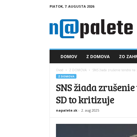
PIATOK, 7. AUGUSTA 2026
n
a
p
a
l
e
t
DOMOV
Z DOMOVA
ZO ZAHR
e
.
Úvod
Z DOMOVA
SNS žiada zrušenie tendra na z
s
Z DOMOVA
k
SNS žiada zrušenie
SD to kritizuje
napalete.sk
-
2. aug 2025