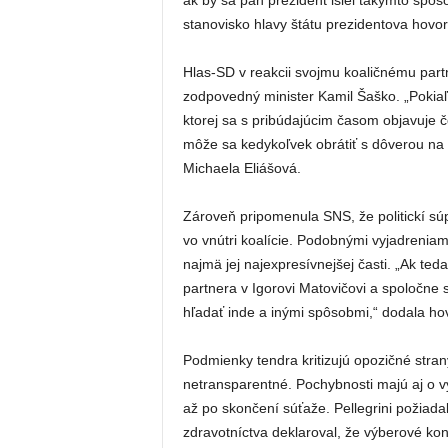
ak by sa pán prezident išiel takýmto spôs
stanovisko hlavy štátu prezidentova hov
Hlas-SD v reakcii svojmu koaličnému partn
zodpovedný minister Kamil Šaško. „Pokia
ktorej sa s pribúdajúcim časom objavuje č
môže sa kedykoľvek obrátiť s dôverou na 
Michaela Eliášová.
Zároveň pripomenula SNS, že politickí súpe
vo vnútri koalície. Podobnými vyjadreniami
najmä jej najexpresívnejšej časti. „Ak te
partnera v Igorovi Matovičovi a spoločne 
hľadať inde a inými spôsobmi,“ dodala ho
Podmienky tendra kritizujú opozičné stra
netransparentné. Pochybnosti majú aj o výb
až po skončení súťaže. Pellegrini požiadal
zdravotníctva deklaroval, že výberové ko