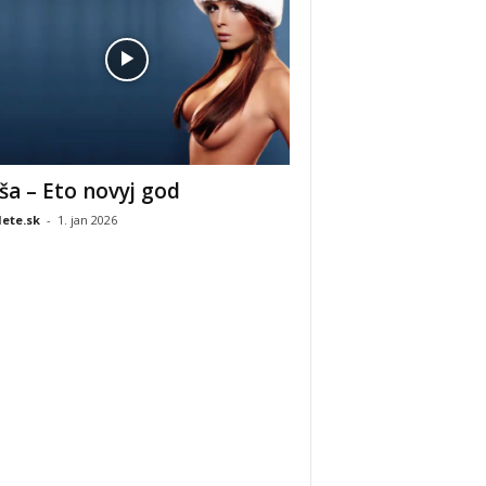
ša – Eto novyj god
ete.sk
-
1. jan 2026