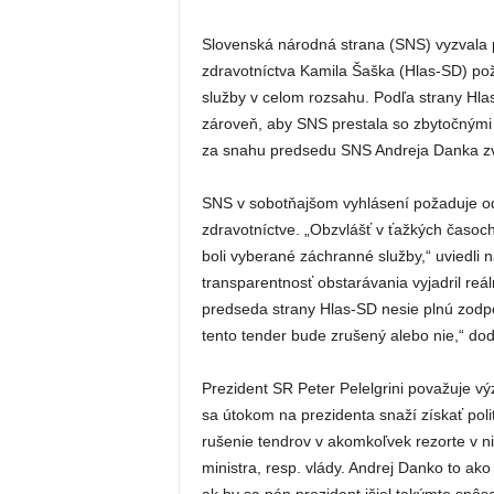
Slovenská národná strana (SNS) vyzvala p
zdravotníctva Kamila Šaška (Hlas-SD) pož
služby v celom rozsahu. Podľa strany Hlas
zároveň, aby SNS prestala so zbytočnými ú
za snahu predsedu SNS Andreja Danka zvýš
SNS v sobotňajšom vyhlásení požaduje od
zdravotníctve. „Obzvlášť v ťažkých časoch
boli vyberané záchranné služby,“ uviedli 
transparentnosť obstarávania vyjadril reál
predseda strany Hlas-SD nesie plnú zodpov
tento tender bude zrušený alebo nie,“ do
Prezident SR Peter Pelelgrini považuje vý
sa útokom na prezidenta snaží získať pol
rušenie tendrov v akomkoľvek rezorte v n
ministra, resp. vlády. Andrej Danko to ako 