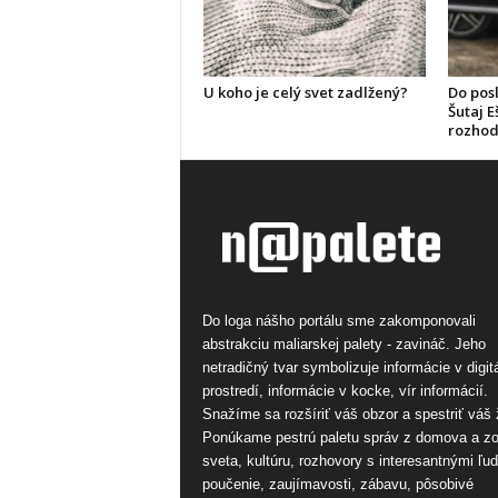
U koho je celý svet zadlžený?
Do pos
Šutaj E
rozhod
Do loga nášho portálu sme zakomponovali
abstrakciu maliarskej palety - zavináč. Jeho
netradičný tvar symbolizuje informácie v digi
prostredí, informácie v kocke, vír informácií.
Snažíme sa rozšíriť váš obzor a spestriť váš 
Ponúkame pestrú paletu správ z domova a z
sveta, kultúru, rozhovory s interesantnými ľu
poučenie, zaujímavosti, zábavu, pôsobivé