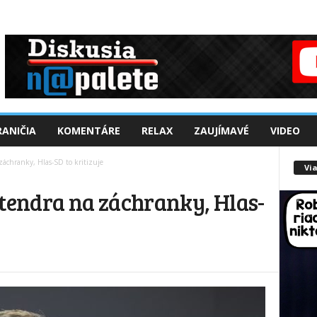
ANIČIA
KOMENTÁRE
RELAX
ZAUJÍMAVÉ
VIDEO
áchranky, Hlas-SD to kritizuje
Via
 tendra na záchranky, Hlas-