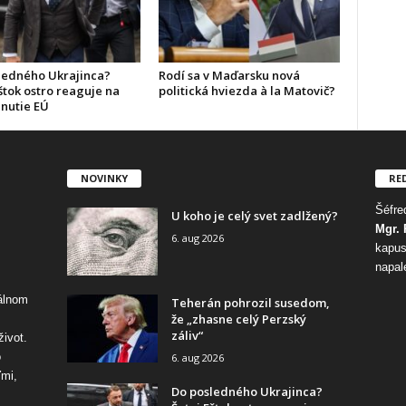
ledného Ukrajinca?
Rodí sa v Maďarsku nová
štok ostro reaguje na
politická hviezda à la Matovič?
nutie EÚ
NOVINKY
RE
Šéfred
U koho je celý svet zadlžený?
Mgr. 
6. aug 2026
kapus
napal
tálnom
Teherán pohrozil susedom,
že „zhasne celý Perzský
záliv“
život.
o
6. aug 2026
ďmi,
Do posledného Ukrajinca?