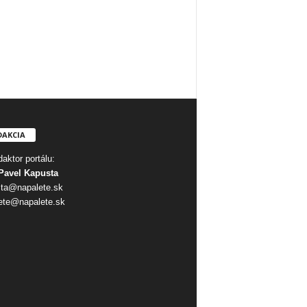
DAKCIA
aktor portálu:
Pavel Kapusta
ta@napalete.sk
ete@napalete.sk