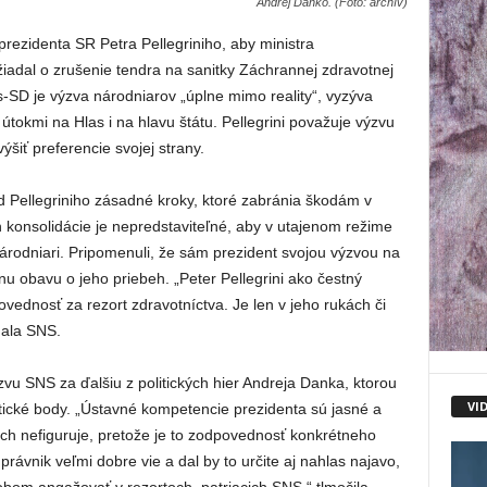
Andrej Danko. (Foto: archív)
rezidenta SR Petra Pellegriniho, aby ministra
iadal o zrušenie tendra na sanitky Záchrannej zdravotnej
-SD je výzva národniarov „úplne mimo reality“, vyzýva
tokmi na Hlas i na hlavu štátu. Pellegrini považuje výzvu
iť preferencie svojej strany.
 Pellegriniho zásadné kroky, ktoré zabránia škodám v
 konsolidácie je nepredstaviteľné, aby v utajenom režime
národniari. Pripomenuli, že sám prezident svojou výzvou na
nu obavu o jeho priebeh. „Peter Pellegrini ako čestný
ednosť za rezort zdravotníctva. Je len v jeho rukách či
dala SNS.
zvu SNS za ďalšiu z politických hier Andreja Danka, ktorou
VI
itické body. „Ústavné kompetencie prezidenta sú jasné a
ich nefiguruje, pretože je to zodpovednosť konkrétneho
právnik veľmi dobre vie a dal by to určite aj nahlas najavo,