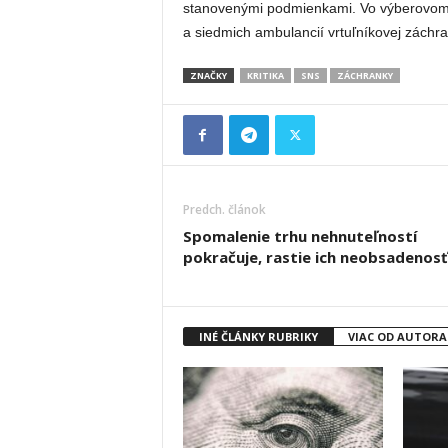
stanovenými podmienkami. Vo výberovom 
a siedmich ambulancií vrtuľníkovej záchra
ZNAČKY
KRITIKA
SNS
ZÁCHRANKY
Predch. článok
Spomalenie trhu nehnuteľností
pokračuje, rastie ich neobsadenosť
INÉ ČLÁNKY RUBRIKY
VIAC OD AUTORA