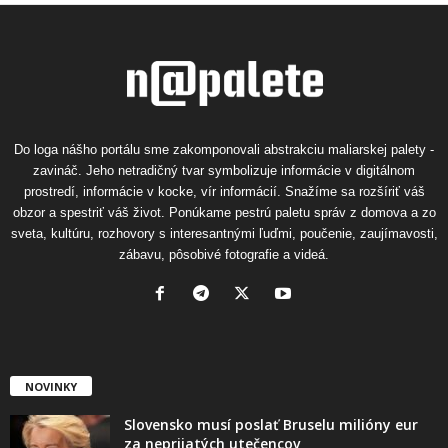
Do loga nášho portálu sme zakomponovali abstrakciu maliarskej palety -
zavináč. Jeho netradičný tvar symbolizuje informácie v digitálnom
prostredí, informácie v kocke, vír informácií. Snažíme sa rozšíriť váš
obzor a spestriť váš život. Ponúkame pestrú paletu správ z domova a zo
sveta, kultúru, rozhovory s interesantnými ľuďmi, poučenie, zaujímavosti,
zábavu, pôsobivé fotografie a videá.
NOVINKY
Slovensko musí poslať Bruselu milióny eur
za neprijatých utečencov