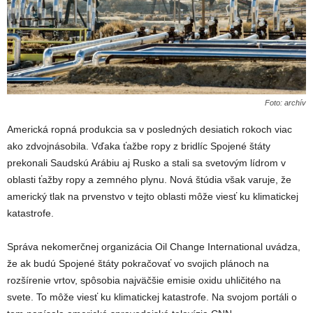
Foto: archív
Americká ropná produkcia sa v posledných desiatich rokoch viac
ako zdvojnásobila. Vďaka ťažbe ropy z bridlíc Spojené štáty
prekonali Saudskú Arábiu aj Rusko a stali sa svetovým lídrom v
oblasti ťažby ropy a zemného plynu. Nová štúdia však varuje, že
americký tlak na prvenstvo v tejto oblasti môže viesť ku klimatickej
katastrofe.
Správa nekomerčnej organizácia Oil Change International uvádza,
že ak budú Spojené štáty pokračovať vo svojich plánoch na
rozšírenie vrtov, spôsobia najväčšie emisie oxidu uhličitého na
svete. To môže viesť ku klimatickej katastrofe. Na svojom portáli o