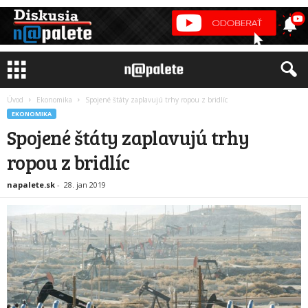
Úvod
Ekonomika
Spojené štáty zaplavujú trhy ropou z bridlíc
EKONOMIKA
Spojené štáty zaplavujú trhy
ropou z bridlíc
napalete.sk
-
28. jan 2019