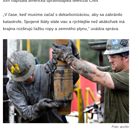
tom napísala americká spravodajská televízia CNN.
„V čase, keď musíme začať s dekarbonizáciou, aby sa zabránilo
katastrofe, Spojené štáty stále viac a rýchlejšie než akákoľvek iná
krajina rozširujú ťažbu ropy a zemného plynu,“ uvádza správa.
Foto: archív