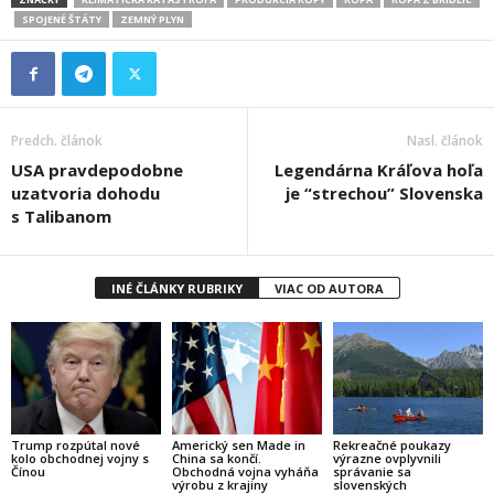
SPOJENÉ ŠTÁTY
ZEMNÝ PLYN
Predch. článok
Nasl. článok
USA pravdepodobne
Legendárna Kráľova hoľa
uzatvoria dohodu
je “strechou” Slovenska
s Talibanom
INÉ ČLÁNKY RUBRIKY
VIAC OD AUTORA
Trump rozpútal nové
Americký sen Made in
Rekreačné poukazy
kolo obchodnej vojny s
China sa končí.
výrazne ovplyvnili
Čínou
Obchodná vojna vyháňa
správanie sa
výrobu z krajiny
slovenských