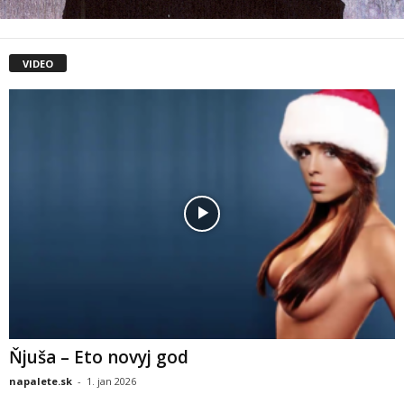
VIDEO
Ňjuša – Eto novyj god
napalete.sk
-
1. jan 2026