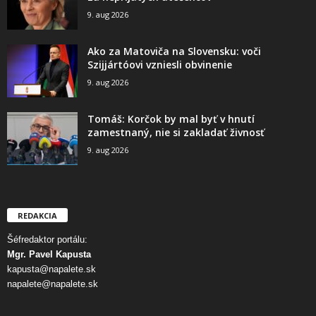
9. aug 2026
Ako za Matoviča na Slovensku: voči
Szijjártóovi vzniesli obvinenie
9. aug 2026
Tomáš: Korčok by mal byť v hnutí
zamestnaný, nie si zakladať živnosť
9. aug 2026
REDAKCIA
Šéfredaktor portálu:
Mgr. Pavel Kapusta
kapusta@napalete.sk
napalete@napalete.sk