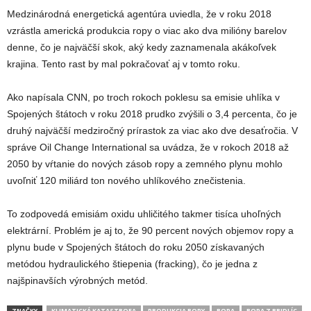
Medzinárodná energetická agentúra uviedla, že v roku 2018
vzrástla americká produkcia ropy o viac ako dva milióny barelov
denne, čo je najväčší skok, aký kedy zaznamenala akákoľvek
krajina. Tento rast by mal pokračovať aj v tomto roku.
Ako napísala CNN, po troch rokoch poklesu sa emisie uhlíka v
Spojených štátoch v roku 2018 prudko zvýšili o 3,4 percenta, čo je
druhý najväčší medziročný prírastok za viac ako dve desaťročia. V
správe Oil Change International sa uvádza, že v rokoch 2018 až
2050 by vŕtanie do nových zásob ropy a zemného plynu mohlo
uvoľniť 120 miliárd ton nového uhlíkového znečistenia.
To zodpovedá emisiám oxidu uhličitého takmer tisíca uhoľných
elektrární. Problém je aj to, že 90 percent nových objemov ropy a
plynu bude v Spojených štátoch do roku 2050 získavaných
metódou hydraulického štiepenia (fracking), čo je jedna z
najšpinavších výrobných metód.
ZNAČKY
KLIMATICKÁ KATASTROFA
PRODUKCIA ROPY
ROPA
ROPA Z BRIDLÍC