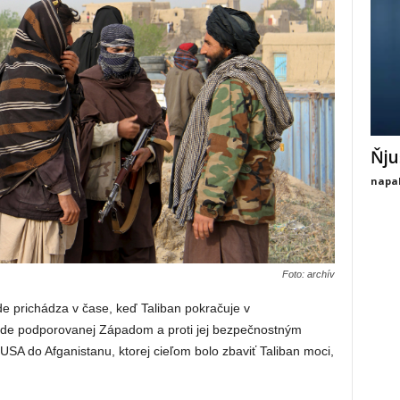
Ňju
napal
Foto: archív
e prichádza v čase, keď Taliban pokračuje v
áde podporovanej Západom a proti jej bezpečnostným
 USA do Afganistanu, ktorej cieľom bolo zbaviť Taliban moci,