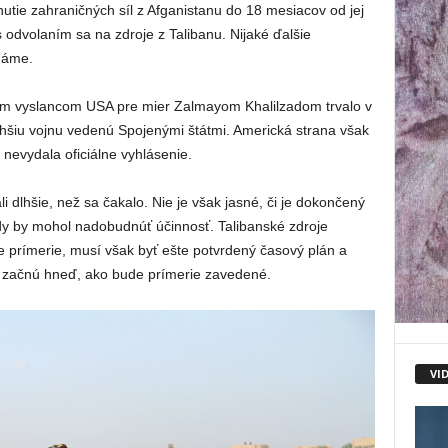
utie zahraničných síl z Afganistanu do 18 mesiacov od jej
 odvolaním sa na zdroje z Talibanu. Nijaké ďalšie
známe.
ým vyslancom USA pre mier Zalmayom Khalilzadom trvalo v
lhšiu vojnu vedenú Spojenými štátmi. Americká strana však
 nevydala oficiálne vyhlásenie.
i dlhšie, než sa čakalo. Nie je však jasné, či je dokončený
kedy by mohol nadobudnúť účinnosť. Talibanské zdroje
e prímerie, musí však byť ešte potvrdený časový plán a
a začnú hneď, ako bude prímerie zavedené.
VI