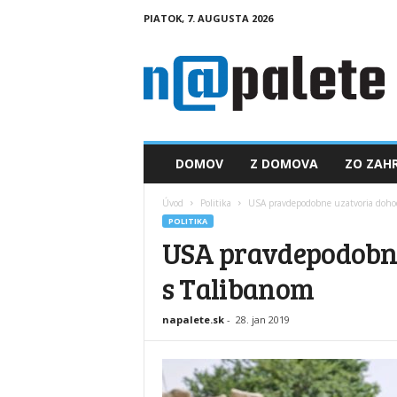
PIATOK, 7. AUGUSTA 2026
n
a
p
a
l
e
t
DOMOV
Z DOMOVA
ZO ZAHR
e
.
Úvod
Politika
USA pravdepodobne uzatvoria doho
s
POLITIKA
k
USA pravdepodobn
s Talibanom
napalete.sk
-
28. jan 2019