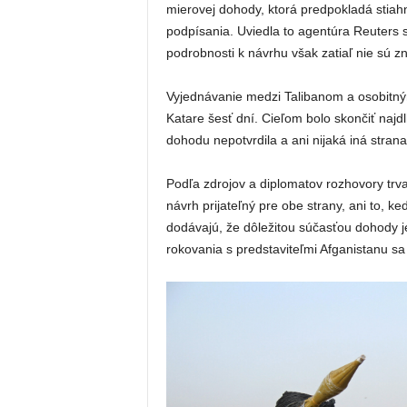
mierovej dohody, ktorá predpokladá stiahn
podpísania. Uviedla to agentúra Reuters s
podrobnosti k návrhu však zatiaľ nie sú 
Vyjednávanie medzi Talibanom a osobitn
Katare šesť dní. Cieľom bolo skončiť najd
dohodu nepotvrdila a ani nijaká iná strana
Podľa zdrojov a diplomatov rozhovory trval
návrh prijateľný pre obe strany, ani to, 
dodávajú, že dôležitou súčasťou dohody j
rokovania s predstaviteľmi Afganistanu s