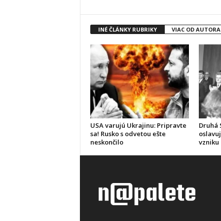
INÉ ČLÁNKY RUBRIKY
VIAC OD AUTORA
USA varujú Ukrajinu: Pripravte
Druhá 
sa! Rusko s odvetou ešte
oslavuj
neskončilo
vzniku