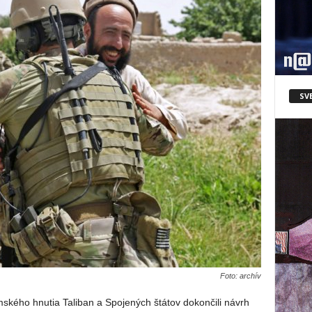
SV
Foto: archív
ského hnutia Taliban a Spojených štátov dokončili návrh