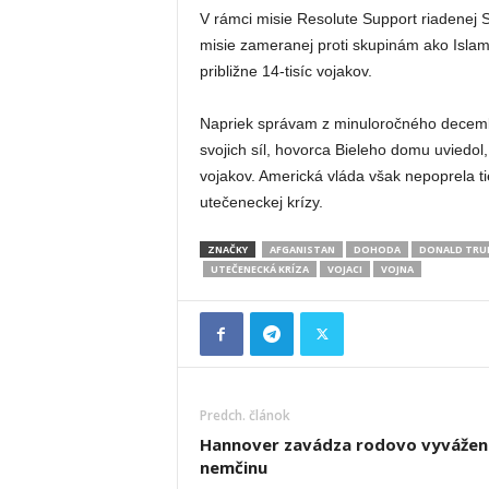
V rámci misie Resolute Support riadenej Se
misie zameranej proti skupinám ako Islam
približne 14-tisíc vojakov.
Napriek správam z minuloročného decembr
svojich síl, hovorca Bieleho domu uviedo
vojakov. Americká vláda však nepoprela ti
utečeneckej krízy.
ZNAČKY
AFGANISTAN
DOHODA
DONALD TRU
UTEČENECKÁ KRÍZA
VOJACI
VOJNA
Predch. článok
Hannover zavádza rodovo vyvážen
nemčinu