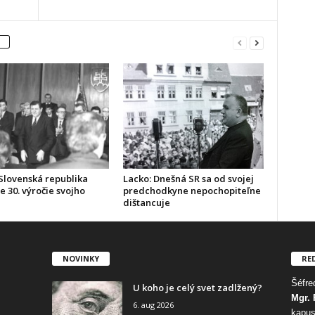
Slovenská republika
Lacko: Dnešná SR sa od svojej
e 30. výročie svojho
predchodkyne nepochopiteľne
dištancuje
NOVINKY
RE
Šéfred
U koho je celý svet zadlžený?
Mgr. 
6. aug 2026
kapus