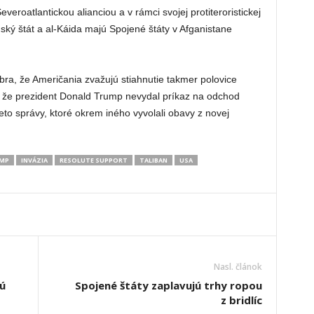
veroatlantickou alianciou a v rámci svojej protiteroristickej
ský štát a al-Káida majú Spojené štáty v Afganistane
a, že Američania zvažujú stiahnutie takmer polovice
l, že prezident Donald Trump nevydal príkaz na odchod
eto správy, ktoré okrem iného vyvolali obavy z novej
MP
INVÁZIA
RESOLUTE SUPPORT
TALIBAN
USA
Nasl. článok
ú
Spojené štáty zaplavujú trhy ropou
z bridlíc