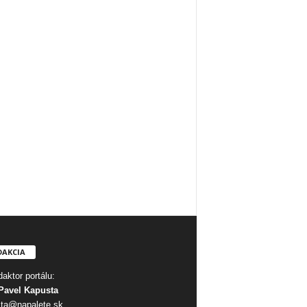
DAKCIA
aktor portálu:
Pavel Kapusta
ta@napalete.sk