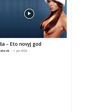
ša – Eto novyj god
ete.sk
-
1. jan 2026