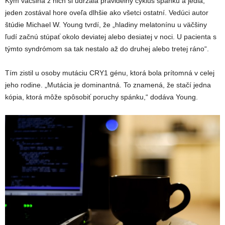
Kým väčšina z nich si udržala pravidelný cyklus spánku a jedla,
jeden zostával hore oveľa dlhšie ako všetci ostatní. Vedúci autor
štúdie Michael W. Young tvrdí, že „hladiny melatonínu u väčšiny
ľudí začnú stúpať okolo deviatej alebo desiatej v noci. U pacienta s
týmto syndrómom sa tak nestalo až do druhej alebo tretej ráno“.
Tím zistil u osoby mutáciu CRY1 génu, ktorá bola prítomná v celej
jeho rodine. „Mutácia je dominantná. To znamená, že stačí jedna
kópia, ktorá môže spôsobiť poruchy spánku,“ dodáva Young.