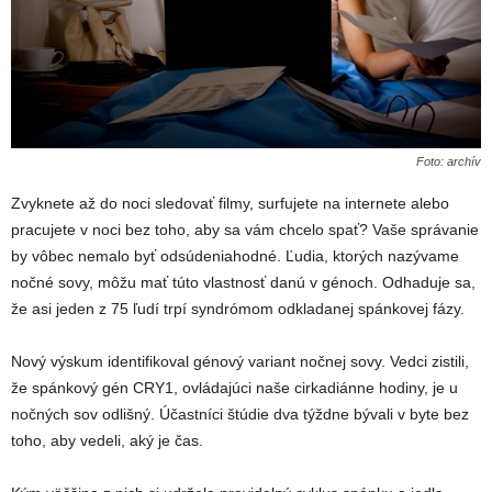
Foto: archív
Zvyknete až do noci sledovať filmy, surfujete na internete alebo
pracujete v noci bez toho, aby sa vám chcelo spať? Vaše správanie
by vôbec nemalo byť odsúdeniahodné. Ľudia, ktorých nazývame
nočné sovy, môžu mať túto vlastnosť danú v génoch. Odhaduje sa,
že asi jeden z 75 ľudí trpí syndrómom odkladanej spánkovej fázy.
Nový výskum identifikoval génový variant nočnej sovy. Vedci zistili,
že spánkový gén CRY1, ovládajúci naše cirkadiánne hodiny, je u
nočných sov odlišný. Účastníci štúdie dva týždne bývali v byte bez
toho, aby vedeli, aký je čas.