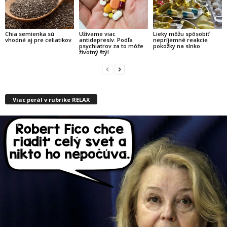
Chia semienka sú
Užívame viac
Lieky môžu spôsobiť
vhodné aj pre celiatikov
antidepresív. Podľa
nepríjemné reakcie
psychiatrov za to môže
pokožky na slnko
životný štýl
Viac perál v rubrike RELAX