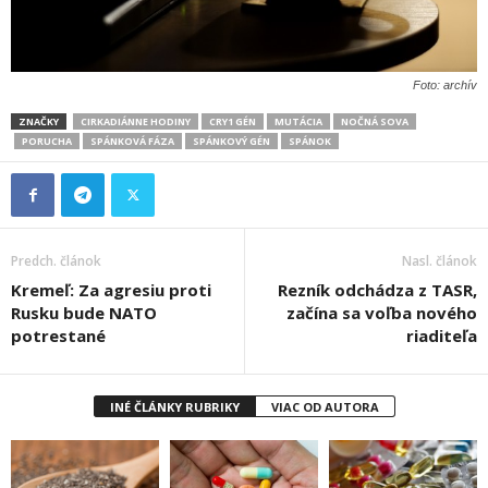
Foto: archív
ZNAČKY
CIRKADIÁNNE HODINY
CRY1 GÉN
MUTÁCIA
NOČNÁ SOVA
PORUCHA
SPÁNKOVÁ FÁZA
SPÁNKOVÝ GÉN
SPÁNOK
Predch. článok
Nasl. článok
Kremeľ: Za agresiu proti
Rezník odchádza z TASR,
Rusku bude NATO
začína sa voľba nového
potrestané
riaditeľa
INÉ ČLÁNKY RUBRIKY
VIAC OD AUTORA