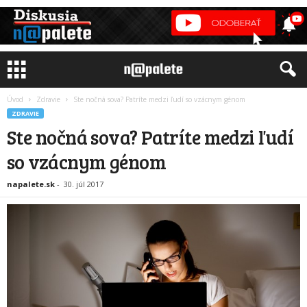
Úvod
Zdravie
Ste nočná sova? Patríte medzi ľudí so vzácnym génom
ZDRAVIE
Ste nočná sova? Patríte medzi ľudí
so vzácnym génom
napalete.sk
-
30. júl 2017