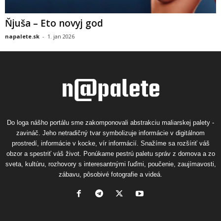
Ňjuša – Eto novyj god
napalete.sk
-
1. jan 2026
Do loga nášho portálu sme zakomponovali abstrakciu maliarskej palety -
zavináč. Jeho netradičný tvar symbolizuje informácie v digitálnom
prostredí, informácie v kocke, vír informácií. Snažíme sa rozšíriť váš
obzor a spestriť váš život. Ponúkame pestrú paletu správ z domova a zo
sveta, kultúru, rozhovory s interesantnými ľuďmi, poučenie, zaujímavosti,
zábavu, pôsobivé fotografie a videá.