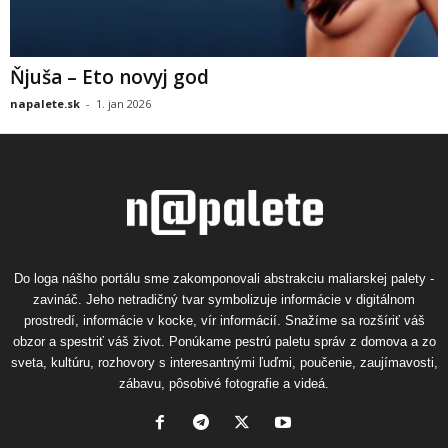
Ňjuša – Eto novyj god
napalete.sk
-
1. jan 2026
Do loga nášho portálu sme zakomponovali abstrakciu maliarskej palety -
zavináč. Jeho netradičný tvar symbolizuje informácie v digitálnom
prostredí, informácie v kocke, vír informácií. Snažíme sa rozšíriť váš
obzor a spestriť váš život. Ponúkame pestrú paletu správ z domova a zo
sveta, kultúru, rozhovory s interesantnými ľuďmi, poučenie, zaujímavosti,
zábavu, pôsobivé fotografie a videá.