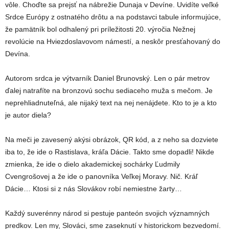
vôle. Choďte sa prejsť na nábrežie Dunaja v Devíne. Uvidíte veľké
Srdce Európy z ostnatého drôtu a na podstavci tabule informujúce,
že pamätník bol odhalený pri príležitosti 20. výročia Nežnej
revolúcie na Hviezdoslavovom námestí, a neskôr presťahovaný do
Devína.
Autorom srdca je výtvarník Daniel Brunovský. Len o pár metrov
ďalej natrafíte na bronzovú sochu sediaceho muža s mečom. Je
neprehliadnuteľná, ale nijaký text na nej nenájdete. Kto to je a kto
je autor diela?
Na meči je zavesený akýsi obrázok, QR kód, a z neho sa dozviete
iba to, že ide o Rastislava, kráľa Dácie. Takto sme dopadli! Nikde
zmienka, že ide o dielo akademickej sochárky Ľudmily
Cvengrošovej a že ide o panovníka Veľkej Moravy. Nič. Kráľ
Dácie… Ktosi si z nás Slovákov robí nemiestne žarty…
Každý suverénny národ si pestuje panteón svojich významných
predkov. Len my, Slováci, sme zaseknutí v historickom bezvedomí.