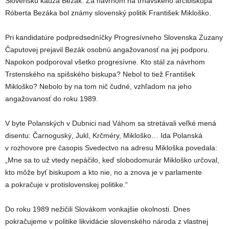
Slovensku kauza Bezák. Za návrhom na trnavského arcibiskupa
Róberta Bezáka bol známy slovenský politik František Mikloško.
Pri kandidatúre podpredsedníčky Progresívneho Slovenska Zuzany
Čaputovej prejavil Bezák osobnú angažovanosť na jej podporu.
Napokon podporoval všetko progresívne. Kto stál za návrhom
Trstenského na spišského biskupa? Nebol to tiež František
Mikloško? Nebolo by na tom nič čudné, vzhľadom na jeho
angažovanosť do roku 1989.
V byte Polanských v Dubnici nad Váhom sa stretávali veľké mená
disentu: Čarnoguský, Jukl, Krčméry, Mikloško… Ida Polanská
v rozhovore pre časopis Svedectvo na adresu Mikloška povedala:
„Mne sa to už vtedy nepáčilo, keď slobodomurár Mikloško určoval,
kto môže byť biskupom a kto nie, no a znova je v parlamente
a pokračuje v protislovenskej politike.“
Do roku 1989 nežičili Slovákom vonkajšie okolnosti. Dnes
pokračujeme v politike likvidácie slovenského národa z vlastnej