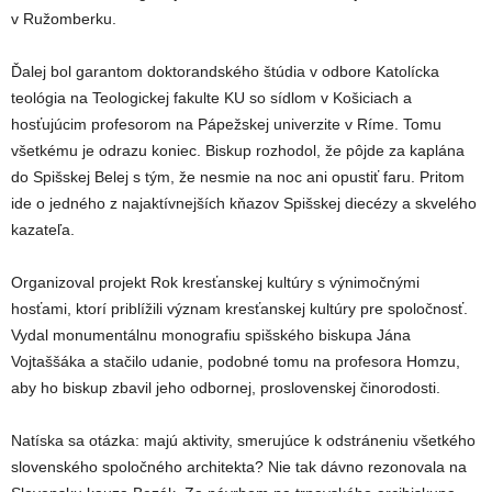
v Ružomberku.
Ďalej bol garantom doktorandského štúdia v odbore Katolícka
teológia na Teologickej fakulte KU so sídlom v Košiciach a
hosťujúcim profesorom na Pápežskej univerzite v Ríme. Tomu
všetkému je odrazu koniec. Biskup rozhodol, že pôjde za kaplána
do Spišskej Belej s tým, že nesmie na noc ani opustiť faru. Pritom
ide o jedného z najaktívnejších kňazov Spišskej diecézy a skvelého
kazateľa.
Organizoval projekt Rok kresťanskej kultúry s výnimočnými
hosťami, ktorí priblížili význam kresťanskej kultúry pre spoločnosť.
Vydal monumentálnu monografiu spišského biskupa Jána
Vojtaššáka a stačilo udanie, podobné tomu na profesora Homzu,
aby ho biskup zbavil jeho odbornej, proslovenskej činorodosti.
Natíska sa otázka: majú aktivity, smerujúce k odstráneniu všetkého
slovenského spoločného architekta? Nie tak dávno rezonovala na