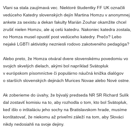
Vlani sa stala zaujímavá vec. Niektoré študentky FF UK označili
vedúceho Katedry slovenských dejín Martina Homzu v anonymnej
ankete za sexistu a dekan fakulty Marián Zouhar okamžite chcel
zrušiť nielen Homzu, ale aj celú katedru. Nakoniec katedra zostala,
no Homza musel opustiť post vedúceho katedry. Prečo? Lebo
nejaké LGBTI aktivistky nezniesli rodovo zakotveného pedagóga?
Alebo preto, že Homza otváral dvere slovenskému povedomiu vo
svojich skvelých dielach, akými bol napríklad Svätopluk
v európskom písomníctve či populárno náučná knižka dialógov
o starších slovenských dejinách Murices Novae alebo Nové ostne.
Ak zoberieme do úvahy, že bývalý predseda NR SR Richard Sulík
dal zostaviť komisiu na to, aby rozhodla o tom, kto bol Svätopluk,
keď išlo o inštaláciu jeho sochy na Bratislavskom hrade, musíme
konštatovať, že niekomu až priveľmi záleží na tom, aby Slováci
nikdy nedosiahli na svoje dejiny.