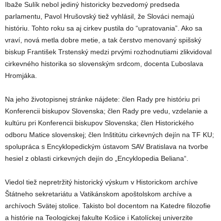
Ibaže Sulík nebol jediný historicky bezvedomý predseda
parlamentu, Pavol Hrušovský tiež vyhlásil, že Slováci nemajú
históriu. Tohto roku sa aj cirkev pustila do “upratovania”. Ako sa
vraví, nová metla dobre metie, a tak čerstvo menovaný spišský
biskup František Trstenský medzi prvými rozhodnutiami zlikvidoval
cirkevného historika so slovenským srdcom, docenta Ľuboslava
Hromjáka.
Na jeho životopisnej stránke nájdete: člen Rady pre históriu pri
Konferencii biskupov Slovenska; člen Rady pre vedu, vzdelanie a
kultúru pri Konferencii biskupov Slovenska; člen Historického
odboru Matice slovenskej; člen Inštitútu cirkevných dejín na TF KU;
spolupráca s Encyklopedickým ústavom SAV Bratislava na tvorbe
hesiel z oblasti cirkevných dejín do „Encyklopedia Beliana“.
Viedol tiež nepretržitý historický výskum v Historickom archíve
Štátneho sekretariátu a Vatikánskom apoštolskom archíve a
archívoch Svätej stolice. Takisto bol docentom na Katedre filozofie
a histórie na Teologickej fakulte Košice i Katolíckej univerzite