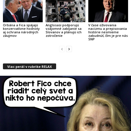
Orbána a Fica spájajú
Anglosasi podporujú
V čase oživovania
konzervatívne hodnoty
vzájomné zabíjanie sa
nacizmu a prepisovania
aj ochrana národných
Slovanov a plánujú ich
histórie nesmieme
záujmov
zotročenie
zabudnúť, čím je pre nás
SNP
Viac perál v rubrike RELAX