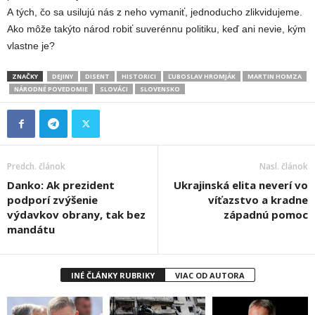
A tých, čo sa usilujú nás z neho vymaniť, jednoducho zlikvidujeme.
Ako môže takýto národ robiť suverénnu politiku, keď ani nevie, kým
vlastne je?
ZNAČKY
DEJINY
DISENT
HISTORICI
ĽUBOSLAV HROMJÁK
MARTIN HOMZA
NÁRODNÉ POVEDOMIE
SLOVÁCI
SLOVENSKO
Predch. článok
Nasl. článok
Danko: Ak prezident
Ukrajinská elita neverí vo
podporí zvýšenie
víťazstvo a kradne
výdavkov obrany, tak bez
západnú pomoc
mandátu
INÉ ČLÁNKY RUBRIKY
VIAC OD AUTORA