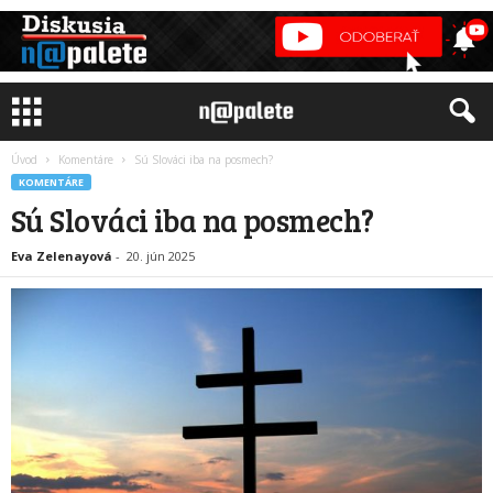
Úvod
Komentáre
Sú Slováci iba na posmech?
KOMENTÁRE
Sú Slováci iba na posmech?
Eva Zelenayová
-
20. jún 2025