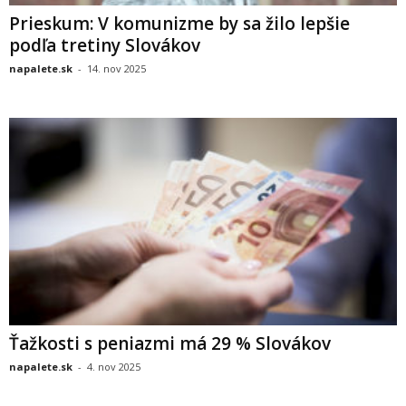
Prieskum: V komunizme by sa žilo lepšie
podľa tretiny Slovákov
napalete.sk
-
14. nov 2025
Ťažkosti s peniazmi má 29 % Slovákov
napalete.sk
-
4. nov 2025