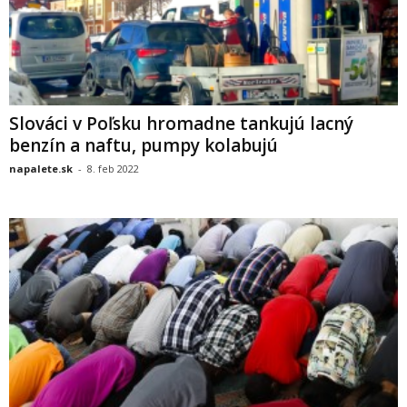
Slováci v Poľsku hromadne tankujú lacný
benzín a naftu, pumpy kolabujú
napalete.sk
-
8. feb 2022