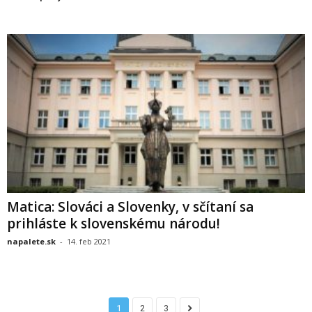
Matica: Slováci a Slovenky, v sčítaní sa
prihláste k slovenskému národu!
napalete.sk
-
14. feb 2021
1
2
3