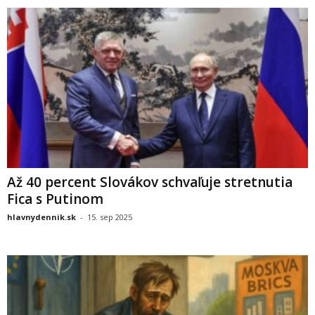
Až 40 percent Slovákov schvaľuje stretnutia
Fica s Putinom
hlavnydennik.sk
-
15. sep 2025