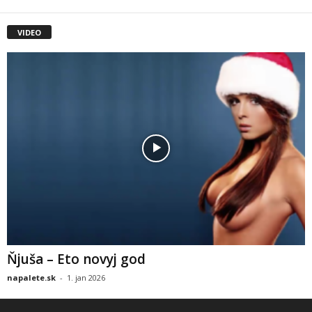
VIDEO
Ňjuša – Eto novyj god
napalete.sk
-
1. jan 2026