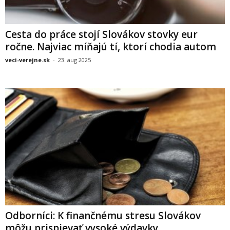
Cesta do práce stojí Slovákov stovky eur
ročne. Najviac míňajú tí, ktorí chodia autom
veci-verejne.sk
-
23. aug 2025
Odborníci: K finančnému stresu Slovákov
môžu prispievať vysoké výdavky