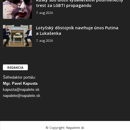
trest za LGBTI propagandu
7. aug 2026
Lotyšský dôstojník navrhuje únos Putina
a Lukašenka
7. aug 2026
REDAKCIA
Šéfredaktor portálu:
Mgr. Pavel Kapusta
kapusta@napalete.sk
napalete@napalete.sk
© Copyright: Napalete.sk