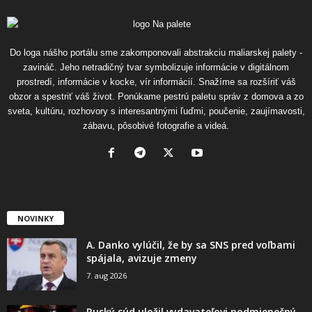
Do loga nášho portálu sme zakomponovali abstrakciu maliarskej palety -
zavináč. Jeho netradičný tvar symbolizuje informácie v digitálnom
prostredí, informácie v kocke, vír informácií. Snažíme sa rozšíriť váš
obzor a spestriť váš život. Ponúkame pestrú paletu správ z domova a zo
sveta, kultúru, rozhovory s interesantnými ľuďmi, poučenie, zaujímavosti,
zábavu, pôsobivé fotografie a videá.
NOVINKY
A. Danko vylúčil, že by sa SNS pred voľbami
spájala, avizuje zmeny
7. aug 2026
Ruský súd uložil vydavateľovi podmienečný