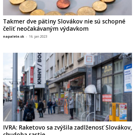
Takmer dve pätiny Slovákov nie sú schopné
čeliť neočakávaným výdavkom
napalete.sk
-
16. jan 2023
IVRA: Raketovo sa zvýšila zadlženosť Slovákov,
chudoba rastie