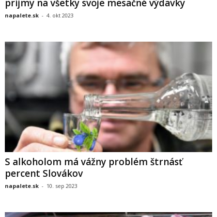
príjmy na všetky svoje mesačné výdavky
napalete.sk
-
4. okt 2023
S alkoholom má vážny problém štrnásť
percent Slovákov
napalete.sk
-
10. sep 2023