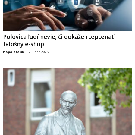
Polovica ľudí nevie, či dokáže rozpoznať
falošný e-shop
napalete.sk
-
21. dec 2025