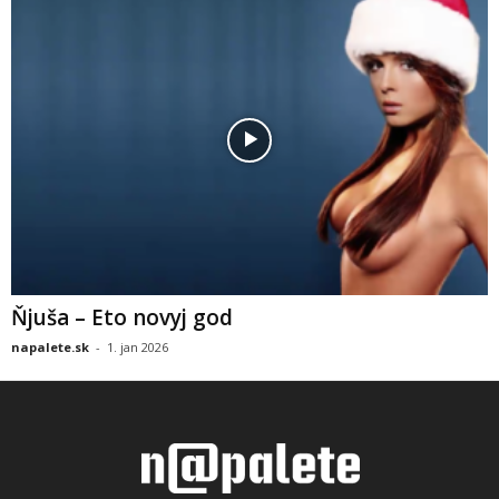
Ňjuša – Eto novyj god
napalete.sk
-
1. jan 2026