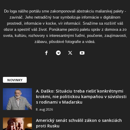
Do loga nášho portálu sme zakomponovali abstrakciu maliarskej palety -
zavináč. Jeho netradičný tvar symbolizuje informácie v digitálnom
prostredí, informácie v kocke, vír informácií. Snažíme sa rozšíriť váš
obzor a spestriť váš život. Ponúkame pestrú paletu správ z domova a zo
sveta, kultúru, rozhovory s interesantnými ľuďmi, poučenie, zaujímavosti,
zábavu, pôsobivé fotografie a videá.
NOVINKY
A. Daško: Situáciu treba riešiť konkrétnymi
krokmi, nie politickou kampaňou v súvislosti
s rodinami v Maďarsku
8. aug 2026
Americký senát schválil zákon o sankciách
proti Rusku