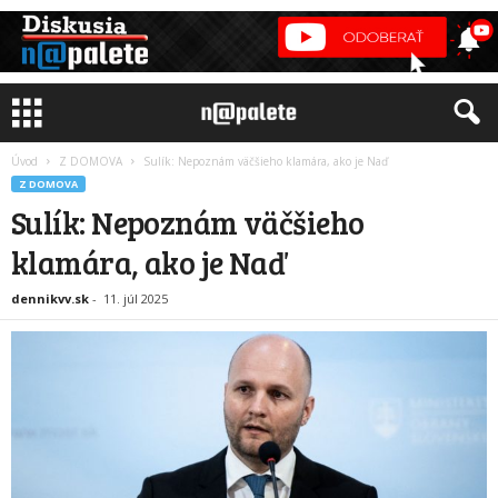
Úvod
Z DOMOVA
Sulík: Nepoznám väčšieho klamára, ako je Naď
Z DOMOVA
Sulík: Nepoznám väčšieho
klamára, ako je Naď
dennikvv.sk
-
11. júl 2025