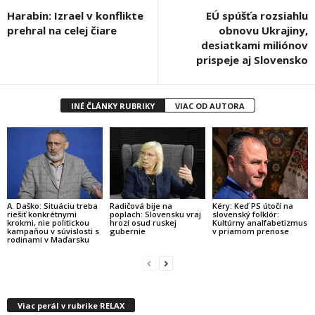
Harabin: Izrael v konflikte
EÚ spúšťa rozsiahlu
prehral na celej čiare
obnovu Ukrajiny,
desiatkami miliónov
prispeje aj Slovensko
INÉ ČLÁNKY RUBRIKY
VIAC OD AUTORA
A. Daško: Situáciu treba
Radičová bije na
Kéry: Keď PS útočí na
riešiť konkrétnymi
poplach: Slovensku vraj
slovenský folklór:
krokmi, nie politickou
hrozí osud ruskej
Kultúrny analfabetizmus
kampaňou v súvislosti s
gubernie
v priamom prenose
rodinami v Maďarsku
Viac perál v rubrike RELAX