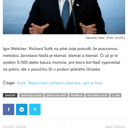
Jaroslav Naď. (Foto: archív)
Igor Melicher: Richard Sulík na plné ústa potvrdil, že pracovnou
metódou Jaroslava Naďa je klamať, klamať a klamať. Či už je to
systém S-300 alebo kauza munícia, pre ktorú bol Naď vypovedať
na polícii, ide o pavučinu lží v podaní jedného človeka.
Čítajte:
Sulík: Nepoznám väčšieho klamára, ako je Naď
ZNAČKY
IGOR MELICHER
JAROSLAV NAĎ
MUNÍCIA
RICHARD SULÍK
S-300
Predch. článok
Nasl. článok