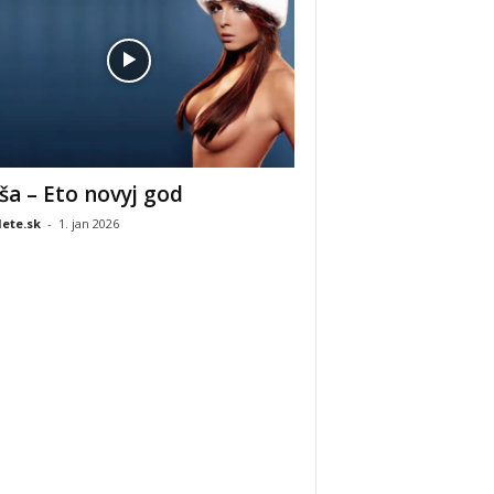
ša – Eto novyj god
ete.sk
-
1. jan 2026