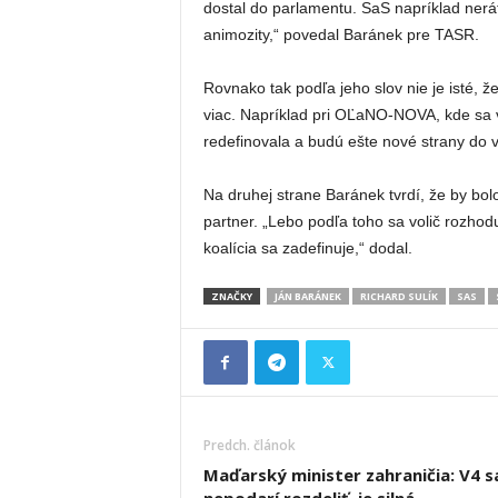
dostal do parlamentu. SaS napríklad nerá
animozity,“ povedal Baránek pre TASR.
Rovnako tak podľa jeho slov nie je isté, 
viac. Napríklad pri OĽaNO-NOVA, kde sa vy
redefinovala a budú ešte nové strany do vol
Na druhej strane Baránek tvrdí, že by bol
partner. „Lebo podľa toho sa volič rozhod
koalícia sa zadefinuje,“ dodal.
ZNAČKY
JÁN BARÁNEK
RICHARD SULÍK
SAS
Predch. článok
Maďarský minister zahraničia: V4 s