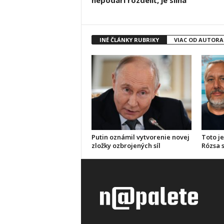
nepodarí rozdeliť, je silná
INÉ ČLÁNKY RUBRIKY
VIAC OD AUTORA
Putin oznámil vytvorenie novej
Toto je
zložky ozbrojených síl
Rózsa s