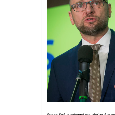
Strana SaS je schopná prevziať za Slove