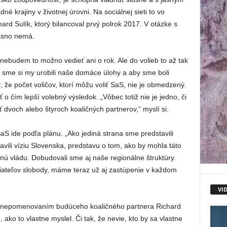
é krajiny v životnej úrovni. Na sociálnej sieti to vo
ard Sulík, ktorý bilancoval prvý polrok 2017. V otázke s
jasno nemá.
nebudem to možno vedieť ani o rok. Ale do volieb to až tak
y sme si my urobili naše domáce úlohy a aby sme boli
, že počet voličov, ktorí môžu voliť SaS, nie je obmedzený.
ť o čím lepší volebný výsledok. „Vôbec totiž nie je jedno, či
dvoch alebo štyroch koaličných partnerov,“ myslí si.
SaS ide podľa plánu. „Ako jediná strana sme predstavili
vili víziu Slovenska, predstavu o tom, ako by mohla táto
nú vládu. Dobudovali sme aj naše regionálne štruktúry.
iateľov slobody, máme teraz už aj zastúpenie v každom
VI
 že nepomenovaním budúceho koaličného partnera Richard
o, ako to vlastne myslel. Či tak, že nevie, kto by sa vlastne