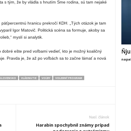
ta s tým, že by vládla s hnutím Sme rodina, sú tam nejaké
že päťpercentnú hranicu prekročí KDH. „Tých otázok je tam
paril Igor Matovič. Politická scéna sa formuje, akoby sa
ieb,“ myslí si analytik.
Ňju
o dobré ešte pred voľbami vedieť, kto je možný koaličný
uje. Pravda je, že až po voľbách sa to začne lámať a nová
napal
SLOVENSKO
VLÁDNUTIE
VOĽBY
VOLEBNÝ PROGRAM
Nasl. článok
a
Harabin spochybnil známy prípad