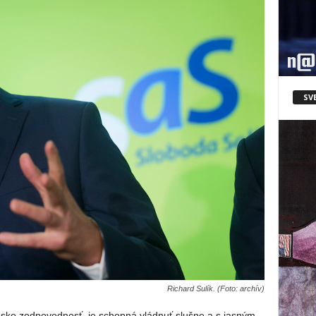
SV
Richard Sulík. (Foto: archív)
nsko zodpovednosť, je schopná vládnuť slušne a s jasným