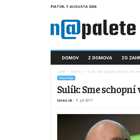
PIATOK, 7. AUGUSTA 2026
n
a
p
a
l
e
t
DOMOV
Z DOMOVA
ZO ZAHR
e
.
Úvod
Politika
Sulík: Sme schopní vládnuť, len ne
s
POLITIKA
k
Sulík: Sme schopní
teraz.sk
-
9. júl 2017