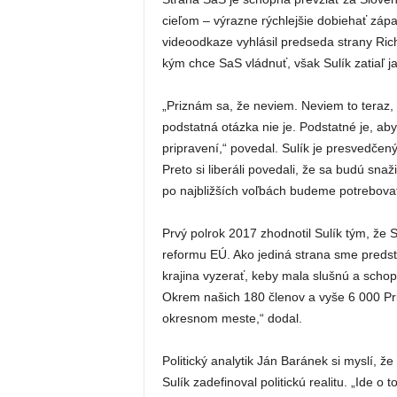
cieľom – výrazne rýchlejšie dobiehať západn
videoodkaze vyhlásil predseda strany Rich
kým chce SaS vládnuť, však Sulík zatiaľ 
„Priznám sa, že neviem. Neviem to teraz, 
podstatná otázka nie je. Podstatné je, ab
pripravení,“ povedal. Sulík je presvedčený
Preto si liberáli povedali, že sa budú snaži
po najbližších voľbách budeme potrebovať 
Prvý polrok 2017 zhodnotil Sulík tým, že 
reformu EÚ. Ako jediná strana sme predsta
krajina vyzerať, keby mala slušnú a schop
Okrem našich 180 členov a vyše 6 000 Pr
okresnom meste,“ dodal.
Politický analytik Ján Baránek si myslí,
Sulík zadefinoval politickú realitu. „Ide o t