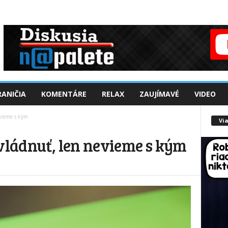
ANIČIA
KOMENTÁRE
RELAX
ZAUJÍMAVÉ
VIDEO
vieme s kým
Via
 vládnuť, len nevieme s kým