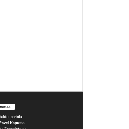
DAKCIA
aktor portálu:
Pavel Kapusta
ta@napalete.sk