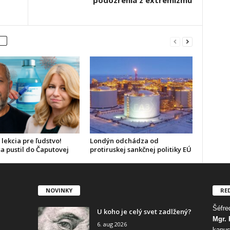
podozrenia z extrémizmu
 lekcia pre ľudstvo!
Londýn odchádza od
a pustil do Čaputovej
protiruskej sankčnej politiky EÚ
NOVINKY
RE
Šéfred
U koho je celý svet zadlžený?
Mgr. 
6. aug 2026
kapus