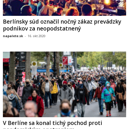
Berlínsky súd označil nočný zákaz prevádzky
podnikov za neopodstatnený
napalete.sk
-
16. okt 2020
V Berlíne sa konal tichý pochod proti