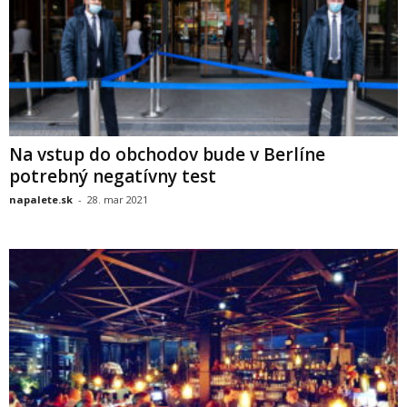
Na vstup do obchodov bude v Berlíne
potrebný negatívny test
napalete.sk
-
28. mar 2021