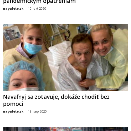
pandemickým opatreniam
napalete.sk
-
10. okt 2020
Navaľnyj sa zotavuje, dokáže chodiť bez
pomoci
napalete.sk
-
19. sep 2020