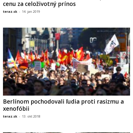
cenu za celoživotný prínos
teraz.sk
-
14. jan 2019
Berlínom pochodovali ľudia proti rasizmu a
xenofóbii
teraz.sk
-
13. okt 2018