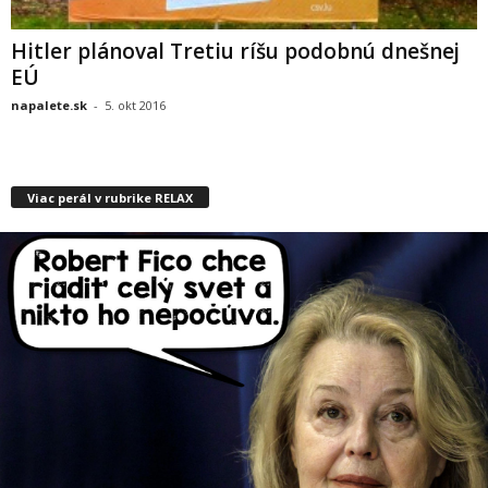
Hitler plánoval Tretiu ríšu podobnú dnešnej
EÚ
napalete.sk
-
5. okt 2016
Viac perál v rubrike RELAX