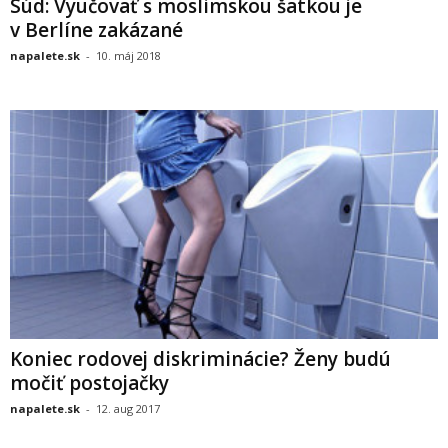
Súd: Vyučovať s moslimskou šatkou je
v Berlíne zakázané
napalete.sk
-
10. máj 2018
Koniec rodovej diskriminácie? Ženy budú
močiť postojačky
napalete.sk
-
12. aug 2017