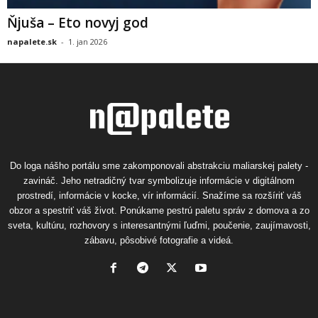
Ňjuša – Eto novyj god
napalete.sk
-
1. jan 2026
Do loga nášho portálu sme zakomponovali abstrakciu maliarskej palety -
zavináč. Jeho netradičný tvar symbolizuje informácie v digitálnom
prostredí, informácie v kocke, vír informácií. Snažíme sa rozšíriť váš
obzor a spestriť váš život. Ponúkame pestrú paletu správ z domova a zo
sveta, kultúru, rozhovory s interesantnými ľuďmi, poučenie, zaujímavosti,
zábavu, pôsobivé fotografie a videá.