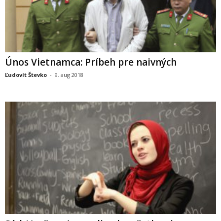
Únos Vietnamca: Príbeh pre naivných
Ľudovít Števko
-
9. aug 2018