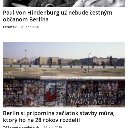
Paul von Hindenburg už nebude čestným
občanom Berlína
teraz.sk
-
29. feb 2020
Berlín si pripomína začiatok stavby múra,
ktorý ho na 28 rokov rozdelil
TA3.com/ napalete.sk
-
14. aug 2019