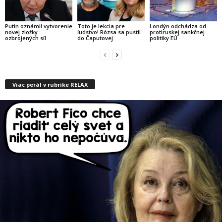
Putin oznámil vytvorenie
Toto je lekcia pre
Londýn odchádza od
novej zložky
ľudstvo! Rózsa sa pustil
protiruskej sankčnej
ozbrojených síl
do Čaputovej
politiky EÚ
Viac perál v rubrike RELAX