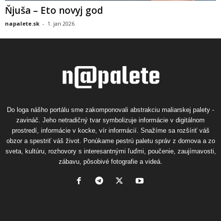
Ňjuša – Eto novyj god
napalete.sk
-
1. jan 2026
Do loga nášho portálu sme zakomponovali abstrakciu maliarskej palety -
zavináč. Jeho netradičný tvar symbolizuje informácie v digitálnom
prostredí, informácie v kocke, vír informácií. Snažíme sa rozšíriť váš
obzor a spestriť váš život. Ponúkame pestrú paletu správ z domova a zo
sveta, kultúru, rozhovory s interesantnými ľuďmi, poučenie, zaujímavosti,
zábavu, pôsobivé fotografie a videá.