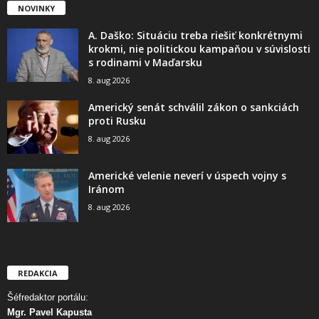
NOVINKY
A. Daško: Situáciu treba riešiť konkrétnymi
krokmi, nie politickou kampaňou v súvislosti
s rodinami v Maďarsku
8. aug 2026
Americký senát schválil zákon o sankciách
proti Rusku
8. aug 2026
Americké velenie neverí v úspech vojny s
Iránom
8. aug 2026
REDAKCIA
Šéfredaktor portálu:
Mgr. Pavel Kapusta