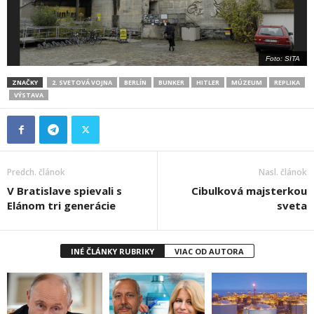
Foto: SITA
ZNAČKY
2. SVETOVÁ VOJNA
BERLÍN
BUNKER
HITLER
MÚZEUM
REPLIKA
VÝSTAVA
Predch. článok
Nasl. článok
V Bratislave spievali s
Cibulková majsterkou
Elánom tri generácie
sveta
INÉ ČLÁNKY RUBRIKY
VIAC OD AUTORA