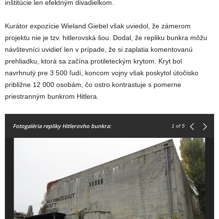
inštitúcie len efektným divadielkom.
Kurátor expozície Wieland Giebel však uviedol, že zámerom
projektu nie je tzv. hitlerovská šou. Dodal, že repliku bunkra môžu
návštevníci uvidieť len v prípade, že si zaplatia komentovanú
prehliadku, ktorá sa začína protileteckým krytom. Kryt bol
navrhnutý pre 3 500 ľudí, koncom vojny však poskytol útočisko
približne 12 000 osobám, čo ostro kontrastuje s pomerne
priestranným bunkrom
Hitlera
.
Fotogaléria repliky Hitlerovho bunkra:
1
of 5