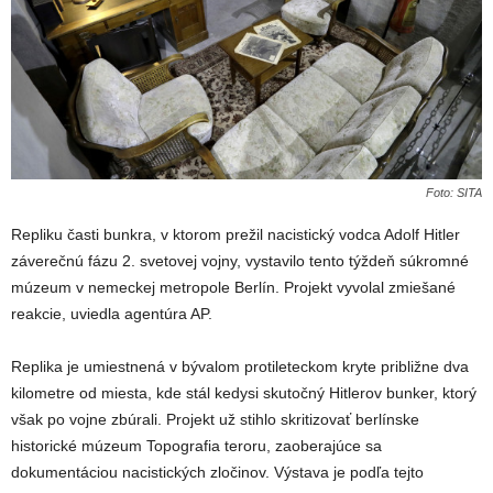
Foto: SITA
Repliku časti bunkra, v ktorom prežil nacistický vodca Adolf Hitler
záverečnú fázu 2. svetovej vojny, vystavilo tento týždeň súkromné
múzeum v nemeckej metropole Berlín. Projekt vyvolal zmiešané
reakcie, uviedla agentúra AP.
Replika je umiestnená v bývalom protileteckom kryte približne dva
kilometre od miesta, kde stál kedysi skutočný
Hitlerov
bunker, ktorý
však po vojne zbúrali. Projekt už stihlo skritizovať berlínske
historické múzeum Topografia teroru, zaoberajúce sa
dokumentáciou nacistických zločinov. Výstava je podľa tejto