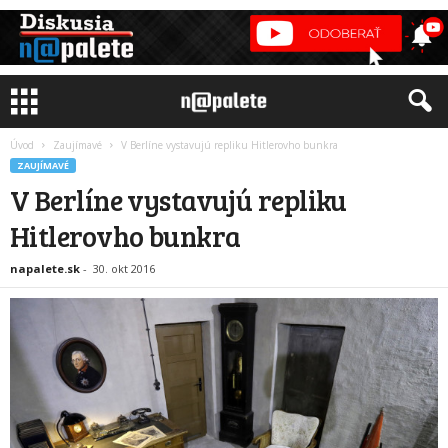
Úvod
Zaujímavé
V Berlíne vystavujú repliku Hitlerovho bunkra
ZAUJÍMAVÉ
V Berlíne vystavujú repliku
Hitlerovho bunkra
napalete.sk
-
30. okt 2016