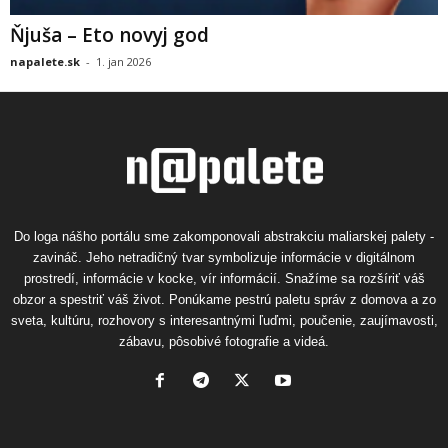
Ňjuša – Eto novyj god
napalete.sk
-
1. jan 2026
Do loga nášho portálu sme zakomponovali abstrakciu maliarskej palety -
zavináč. Jeho netradičný tvar symbolizuje informácie v digitálnom
prostredí, informácie v kocke, vír informácií. Snažíme sa rozšíriť váš
obzor a spestriť váš život. Ponúkame pestrú paletu správ z domova a zo
sveta, kultúru, rozhovory s interesantnými ľuďmi, poučenie, zaujímavosti,
zábavu, pôsobivé fotografie a videá.