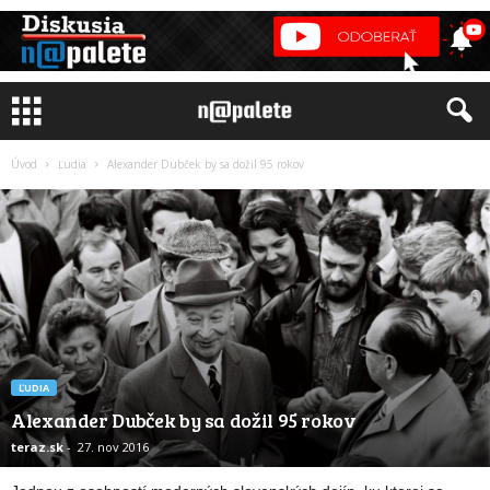
Úvod
Ľudia
Alexander Dubček by sa dožil 95 rokov
ĽUDIA
Alexander Dubček by sa dožil 95 rokov
teraz.sk
-
27. nov 2016