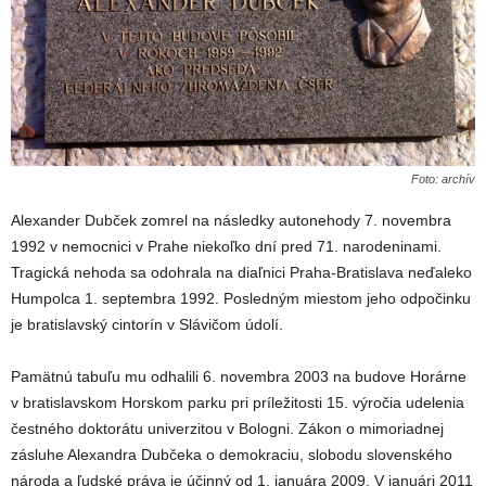
Foto: archív
Alexander Dubček zomrel na následky autonehody 7. novembra
1992 v nemocnici v Prahe niekoľko dní pred 71. narodeninami.
Tragická nehoda sa odohrala na diaľnici Praha-Bratislava neďaleko
Humpolca 1. septembra 1992. Posledným miestom jeho odpočinku
je bratislavský cintorín v Slávičom údolí.
Pamätnú tabuľu mu odhalili 6. novembra 2003 na budove Horárne
v bratislavskom Horskom parku pri príležitosti 15. výročia udelenia
čestného doktorátu univerzitou v Bologni. Zákon o mimoriadnej
zásluhe Alexandra Dubčeka o demokraciu, slobodu slovenského
národa a ľudské práva je účinný od 1. januára 2009. V januári 2011