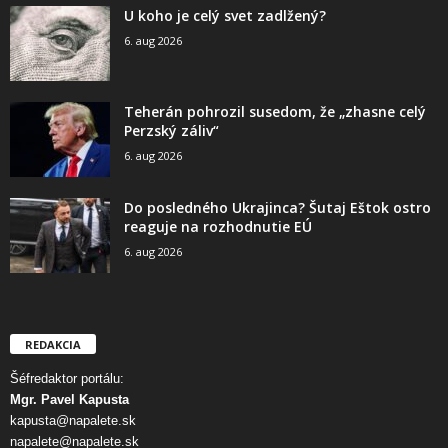
U koho je celý svet zadlžený?
6. aug 2026
Teherán pohrozil susedom, že „zhasne celý
Perzský záliv“
6. aug 2026
Do posledného Ukrajinca? Šutaj Eštok ostro
reaguje na rozhodnutie EÚ
6. aug 2026
REDAKCIA
Šéfredaktor portálu:
Mgr. Pavel Kapusta
kapusta@napalete.sk
napalete@napalete.sk