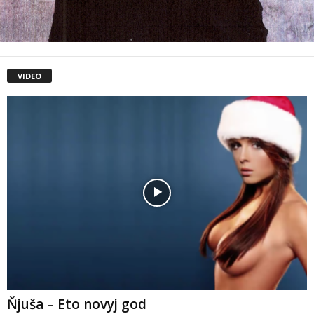
VIDEO
Ňjuša – Eto novyj god