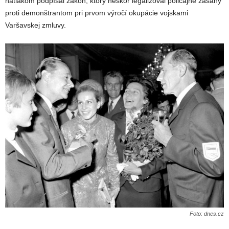
nátlakom podpísal zákon, ktorý neskôr legalizoval policajné zásahy
proti demonštrantom pri prvom výročí okupácie vojskami
Varšavskej zmluvy.
Foto: dnes.cz