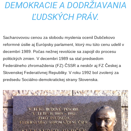
DEMOKRACIE A DODRŽIAVANIA
ĽUDSKÝCH PRÁV.
Sacharovovou cenou za slobodu myslenia ocenil Dubčekovo
reformné úsilie aj Európsky parlament, ktorý mu túto cenu udelil v
decembri 1989. Počas nežnej revolúcie sa zapojil do procesu
politických zmien. V decembri 1989 sa stal predsedom
Federálneho zhromaždenia (FZ) ČSSR a neskôr aj FZ Českej a
Slovenskej Federatívnej Republiky. V roku 1992 bol zvolený za
predsedu Sociálno-demokratickej strany Slovenska.