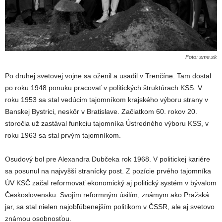
Foto: sme.sk
Po druhej svetovej vojne sa oženil a usadil v Trenčíne. Tam dostal
po roku 1948 ponuku pracovať v politických štruktúrach KSS. V
roku 1953 sa stal vedúcim tajomníkom krajského výboru strany v
Banskej Bystrici, neskôr v Bratislave. Začiatkom 60. rokov 20.
storočia už zastával funkciu tajomníka Ústredného výboru KSS, v
roku 1963 sa stal prvým tajomníkom.
Osudový bol pre Alexandra Dubčeka rok 1968. V politickej kariére
sa posunul na najvyšší stranícky post. Z pozície prvého tajomníka
ÚV KSČ začal reformovať ekonomický aj politický systém v bývalom
Československu. Svojím reformným úsilím, známym ako Pražská
jar, sa stal nielen najobľúbenejším politikom v ČSSR, ale aj svetovo
známou osobnosťou.