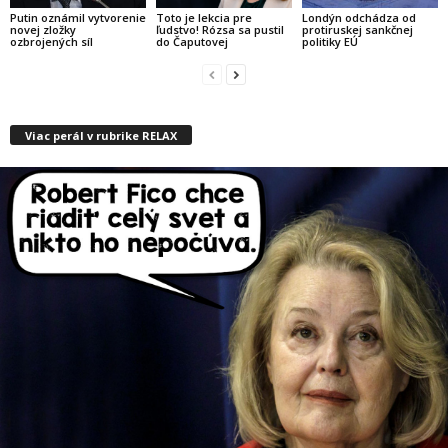
Putin oznámil vytvorenie
Toto je lekcia pre
Londýn odchádza od
novej zložky
ľudstvo! Rózsa sa pustil
protiruskej sankčnej
ozbrojených síl
do Čaputovej
politiky EÚ
Viac perál v rubrike RELAX