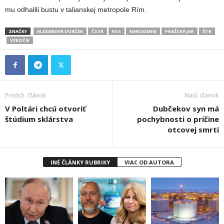
mu odhalili bustu v talianskej metropole Rím.
ZNAČKY
ALEXANDER DUBČEK
ČSSR
KSS
NARODENIE
PRAŽSKÁ JAR
ŠTB
VÝROČIE
Predch. článok
Nasl. článok
V Poltári chcú otvoriť
Dubčekov syn má
štúdium sklárstva
pochybnosti o príčine
otcovej smrti
INÉ ČLÁNKY RUBRIKY
VIAC OD AUTORA