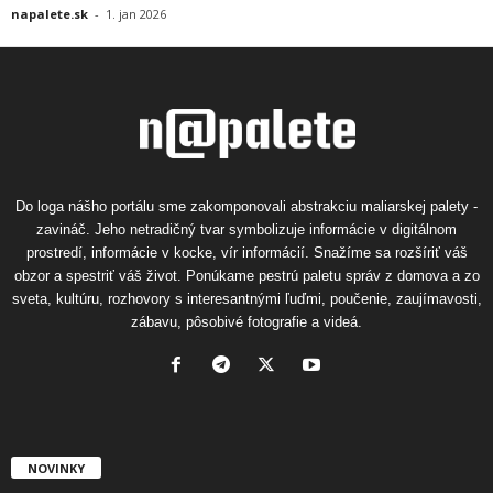
napalete.sk
-
1. jan 2026
Do loga nášho portálu sme zakomponovali abstrakciu maliarskej palety -
zavináč. Jeho netradičný tvar symbolizuje informácie v digitálnom
prostredí, informácie v kocke, vír informácií. Snažíme sa rozšíriť váš
obzor a spestriť váš život. Ponúkame pestrú paletu správ z domova a zo
sveta, kultúru, rozhovory s interesantnými ľuďmi, poučenie, zaujímavosti,
zábavu, pôsobivé fotografie a videá.
NOVINKY