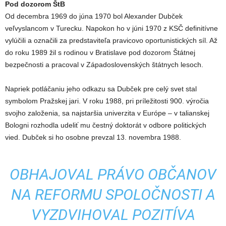
Pod dozorom ŠtB
Od decembra 1969 do júna 1970 bol Alexander Dubček
veľvyslancom v Turecku. Napokon ho v júni 1970 z KSČ definitívne
vylúčili a označili za predstaviteľa pravicovo oportunistických síl. Až
do roku 1989 žil s rodinou v Bratislave pod dozorom Štátnej
bezpečnosti a pracoval v Západoslovenských štátnych lesoch.
Napriek potláčaniu jeho odkazu sa Dubček pre celý svet stal
symbolom Pražskej jari. V roku 1988, pri príležitosti 900. výročia
svojho založenia, sa najstaršia univerzita v Európe – v talianskej
Bologni rozhodla udeliť mu čestný doktorát v odbore politických
vied. Dubček si ho osobne prevzal 13. novembra 1988.
OBHAJOVAL PRÁVO OBČANOV
NA REFORMU SPOLOČNOSTI A
VYZDVIHOVAL POZITÍVA