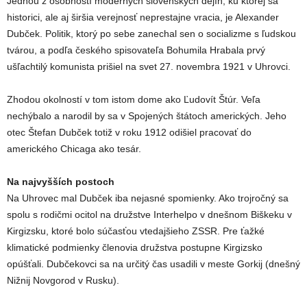
Jednou z osobností moderných slovenských dejín, ku ktorej sa
historici, ale aj širšia verejnosť neprestajne vracia, je Alexander
Dubček. Politik, ktorý po sebe zanechal sen o socializme s ľudskou
tvárou, a podľa českého spisovateľa Bohumila Hrabala prvý
ušľachtilý komunista prišiel na svet 27. novembra 1921 v Uhrovci.
Zhodou okolností v tom istom dome ako Ľudovít Štúr. Veľa
nechýbalo a narodil by sa v Spojených štátoch amerických. Jeho
otec Štefan Dubček totiž v roku 1912 odišiel pracovať do
amerického Chicaga ako tesár.
Na najvyšších postoch
Na Uhrovec mal Dubček iba nejasné spomienky. Ako trojročný sa
spolu s rodičmi ocitol na družstve Interhelpo v dnešnom Biškeku v
Kirgizsku, ktoré bolo súčasťou vtedajšieho ZSSR. Pre ťažké
klimatické podmienky členovia družstva postupne Kirgizsko
opúšťali. Dubčekovci sa na určitý čas usadili v meste Gorkij (dnešný
Nižnij Novgorod v Rusku).