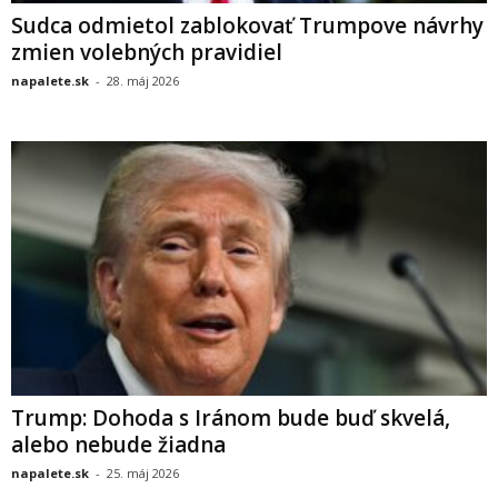
Sudca odmietol zablokovať Trumpove návrhy
zmien volebných pravidiel
napalete.sk
-
28. máj 2026
Trump: Dohoda s Iránom bude buď skvelá,
alebo nebude žiadna
napalete.sk
-
25. máj 2026