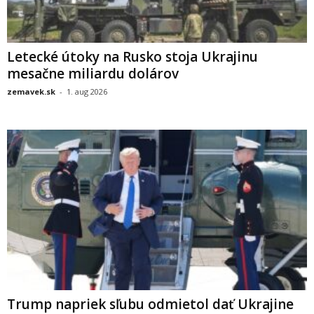
Letecké útoky na Rusko stoja Ukrajinu
mesačne miliardu dolárov
zemavek.sk
-
1. aug 2026
Trump napriek sľubu odmietol dať Ukrajine