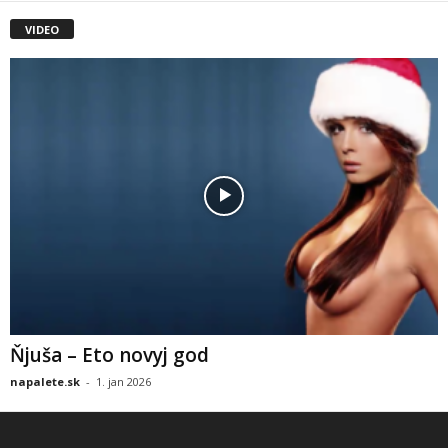
VIDEO
Ňjuša – Eto novyj god
napalete.sk
-
1. jan 2026