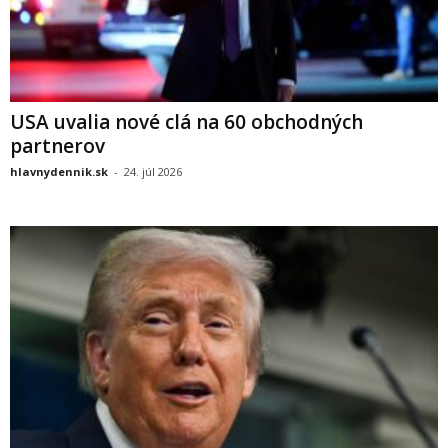
USA uvalia nové clá na 60 obchodných
partnerov
hlavnydennik.sk
-
24. júl 2026