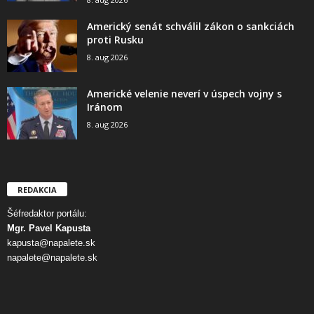
Americký senát schválil zákon o sankciách
proti Rusku
8. aug 2026
Americké velenie neverí v úspech vojny s
Iránom
8. aug 2026
REDAKCIA
Šéfredaktor portálu:
Mgr. Pavel Kapusta
kapusta@napalete.sk
napalete@napalete.sk