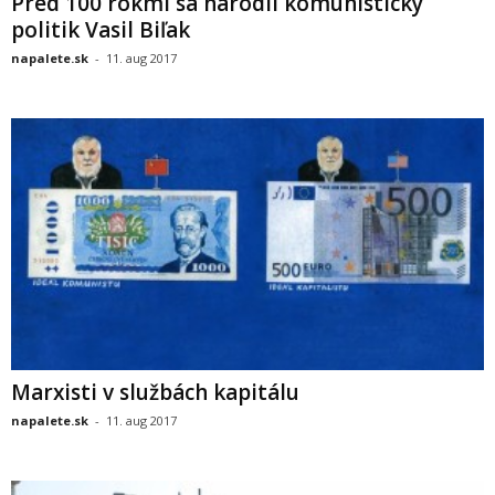
Pred 100 rokmi sa narodil komunistický
politik Vasil Biľak
napalete.sk
-
11. aug 2017
Marxisti v službách kapitálu
napalete.sk
-
11. aug 2017