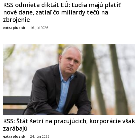
KSS odmieta diktát EÚ: Ľudia majú platiť
nové dane, zatiaľ čo miliardy tečú na
zbrojenie
extraplus.sk
-
16. júl 2026
KSS: Štát šetrí na pracujúcich, korporácie však
zarábajú
extraplus.sk
-
24. jún 2026