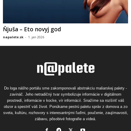
Ňjuša – Eto novyj god
napalete.sk
-
1. jan 2026
Do loga nášho portálu sme zakomponovali abstrakciu maliarskej palety -
zavináč. Jeho netradičný tvar symbolizuje informácie v digitálnom
prostredí, informácie v kocke, vír informácií. Snažíme sa rozšíriť váš
obzor a spestriť váš život. Ponúkame pestrú paletu správ z domova a zo
sveta, kultúru, rozhovory s interesantnými ľuďmi, poučenie, zaujímavosti,
zábavu, pôsobivé fotografie a videá.