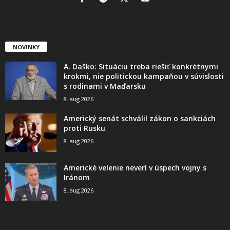
NOVINKY
A. Daško: Situáciu treba riešiť konkrétnymi
krokmi, nie politickou kampaňou v súvislosti
s rodinami v Maďarsku
8. aug 2026
Americký senát schválil zákon o sankciách
proti Rusku
8. aug 2026
Americké velenie neverí v úspech vojny s
Iránom
8. aug 2026