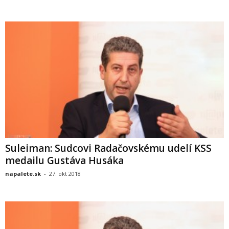
Suleiman: Sudcovi Radačovskému udelí KSS
medailu Gustáva Husáka
napalete.sk
-
27. okt 2018