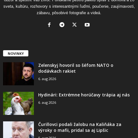
sveta, kultúru, rozhovory s interesantnými ľuďmi, poučenie, zaujímavosti,
zábavu, pôsobivé fotografie a videá.
NOVINKY
Zelenskyj hovoril so šéfom NATO o
dodávkach rakiet
6. aug 2026
Hydinári: Extrémne horúčavy trápia aj nás
6. aug 2026
Čurillovci podali žalobu na Kaliňáka za
výroky o mafii, pridal sa aj Lipšic
5. aug 2026