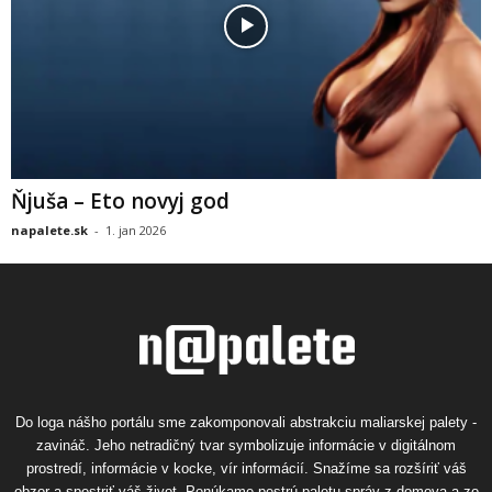
Ňjuša – Eto novyj god
napalete.sk
-
1. jan 2026
Do loga nášho portálu sme zakomponovali abstrakciu maliarskej palety -
zavináč. Jeho netradičný tvar symbolizuje informácie v digitálnom
prostredí, informácie v kocke, vír informácií. Snažíme sa rozšíriť váš
obzor a spestriť váš život. Ponúkame pestrú paletu správ z domova a zo