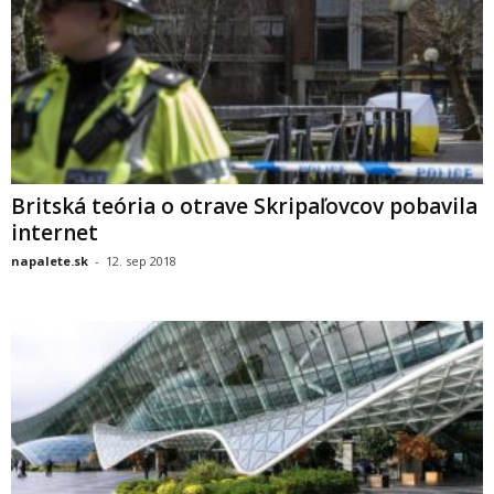
Britská teória o otrave Skripaľovcov pobavila
internet
napalete.sk
-
12. sep 2018