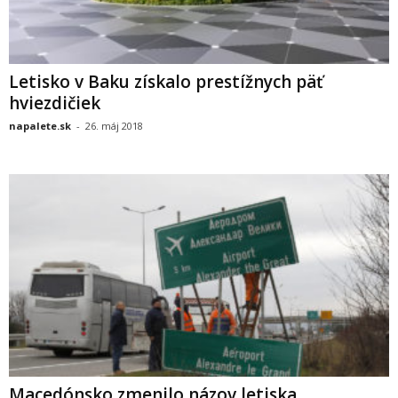
Letisko v Baku získalo prestížnych päť
hviezdičiek
napalete.sk
-
26. máj 2018
Macedónsko zmenilo názov letiska,