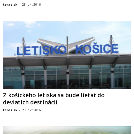
teraz.sk
-
28. okt 2016
Z košického letiska sa bude lietať do
deviatich destinácií
teraz.sk
-
28. okt 2016