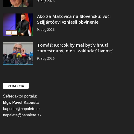
9. aug 2026
Ako za Matoviča na Slovensku: voči
Szijjártóovi vzniesli obvinenie
9. aug 2026
Tomáš: Korčok by mal byť v hnutí
zamestnaný, nie si zakladať živnosť
9. aug 2026
REDAKCIA
Šéfredaktor portálu:
Mgr. Pavel Kapusta
kapusta@napalete.sk
napalete@napalete.sk