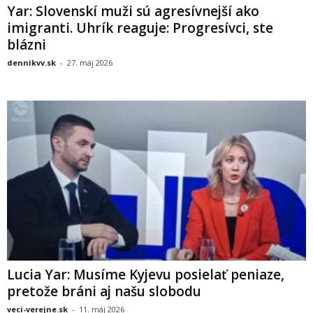
Yar: Slovenskí muži sú agresívnejší ako
imigranti. Uhrík reaguje: Progresívci, ste
blázni
dennikvv.sk
-
27. máj 2026
Lucia Yar: Musíme Kyjevu posielať peniaze,
pretože bráni aj našu slobodu
veci-verejne.sk
-
11. máj 2026