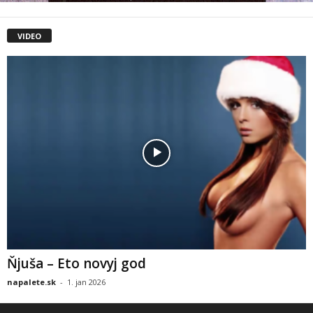
VIDEO
Ňjuša – Eto novyj god
napalete.sk
-
1. jan 2026