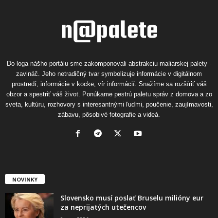
Do loga nášho portálu sme zakomponovali abstrakciu maliarskej palety -
zavináč. Jeho netradičný tvar symbolizuje informácie v digitálnom
prostredí, informácie v kocke, vír informácií. Snažíme sa rozšíriť váš
obzor a spestriť váš život. Ponúkame pestrú paletu správ z domova a zo
sveta, kultúru, rozhovory s interesantnými ľuďmi, poučenie, zaujímavosti,
zábavu, pôsobivé fotografie a videá.
NOVINKY
Slovensko musí poslať Bruselu milióny eur
za neprijatých utečencov