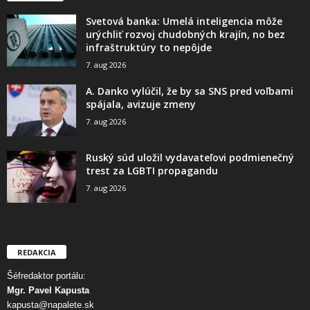
Svetová banka: Umelá inteligencia môže
urýchliť rozvoj chudobných krajín, no bez
infraštruktúry to nepôjde
7. aug 2026
A. Danko vylúčil, že by sa SNS pred voľbami
spájala, avizuje zmeny
7. aug 2026
Ruský súd uložil vydavateľovi podmienečný
trest za LGBTI propagandu
7. aug 2026
REDAKCIA
Šéfredaktor portálu:
Mgr. Pavel Kapusta
kapusta@napalete.sk