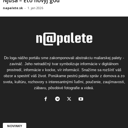
Ňjuša – Eto novyj god
napalete.sk
-
1. jan 2026
Do loga nášho portálu sme zakomponovali abstrakciu maliarskej palety -
zavináč. Jeho netradičný tvar symbolizuje informácie v digitálnom
prostredí, informácie v kocke, vír informácií. Snažíme sa rozšíriť váš
obzor a spestriť váš život. Ponúkame pestrú paletu správ z domova a zo
sveta, kultúru, rozhovory s interesantnými ľuďmi, poučenie, zaujímavosti,
zábavu, pôsobivé fotografie a videá.
NOVINKY