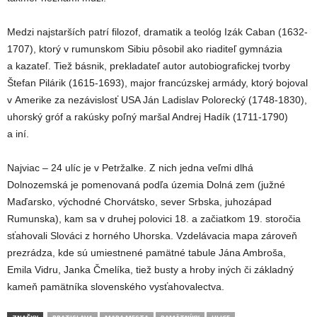
Medzi najstarších patrí filozof, dramatik a teológ Izák Caban (1632-
1707), ktorý v rumunskom Sibiu pôsobil ako riaditeľ gymnázia
a kazateľ. Tiež básnik, prekladateľ autor autobiografickej tvorby
Štefan Pilárik (1615-1693), major francúzskej armády, ktorý bojoval
v Amerike za nezávislosť USA Ján Ladislav Polorecký (1748-1830),
uhorský gróf a rakúsky poľný maršal Andrej Hadík (1711-1790)
a iní.
Najviac – 24 ulíc je v Petržalke. Z nich jedna veľmi dlhá
Dolnozemská je pomenovaná podľa územia Dolná zem (južné
Maďarsko, východné Chorvátsko, sever Srbska, juhozápad
Rumunska), kam sa v druhej polovici 18. a začiatkom 19. storočia
sťahovali Slováci z horného Uhorska. Vzdelávacia mapa zároveň
prezrádza, kde sú umiestnené pamätné tabule Jána Ambroša,
Emila Vidru, Janka Čmelíka, tiež busty a hroby iných či základný
kameň pamätníka slovenského vysťahovalectva.