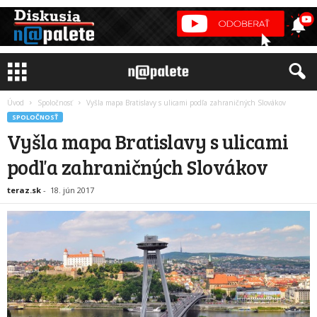
Úvod
Spoločnosť
Vyšla mapa Bratislavy s ulicami podľa zahraničných Slovákov
SPOLOČNOSŤ
Vyšla mapa Bratislavy s ulicami
podľa zahraničných Slovákov
teraz.sk
-
18. jún 2017