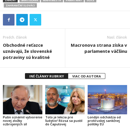
ZNAČKY
BRATISLAVA
MAPA MESTA
PAMÄTNÍKY
ULICE
ZAHRANIČNÍ SLOVÁCI
Predch. článok
Nasl. článok
Obchodné reťazce
Macronova strana získa v
uznávajú, že slovenské
parlamente väčšinu
potraviny sú kvalitné
INÉ ČLÁNKY RUBRIKY
VIAC OD AUTORA
Putin oznámil vytvorenie
Toto je lekcia pre
Londýn odchádza od
novej zložky
ľudstvo! Rózsa sa pustil
protiruskej sankčnej
ozbrojených síl
do Čaputovej
politiky EÚ