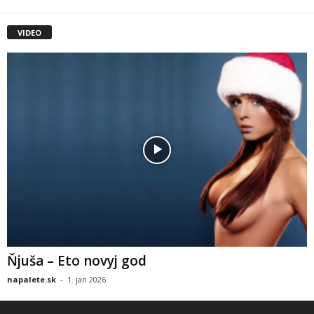
VIDEO
Ňjuša – Eto novyj god
napalete.sk
-
1. jan 2026