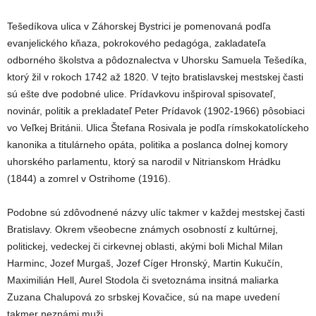
Tešedíkova ulica v Záhorskej Bystrici je pomenovaná podľa
evanjelického kňaza, pokrokového pedagóga, zakladateľa
odborného školstva a pôdoznalectva v Uhorsku Samuela Tešedíka,
ktorý žil v rokoch 1742 až 1820. V tejto bratislavskej mestskej časti
sú ešte dve podobné ulice. Prídavkovu inšpiroval spisovateľ,
novinár, politik a prekladateľ Peter Prídavok (1902-1966) pôsobiaci
vo Veľkej Británii. Ulica Štefana Rosivala je podľa rímskokatolíckeho
kanonika a titulárneho opáta, politika a poslanca dolnej komory
uhorského parlamentu, ktorý sa narodil v Nitrianskom Hrádku
(1844) a zomrel v Ostrihome (1916).
Podobne sú zdôvodnené názvy ulíc takmer v každej mestskej časti
Bratislavy. Okrem všeobecne známych osobností z kultúrnej,
politickej, vedeckej či cirkevnej oblasti, akými boli Michal Milan
Harminc, Jozef Murgaš, Jozef Cíger Hronský, Martin Kukučín,
Maximilián Hell, Aurel Stodola či svetoznáma insitná maliarka
Zuzana Chalupová zo srbskej Kovačice, sú na mape uvedení
takmer neznámi muži.