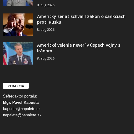
8. aug 2026
Americký senát schválil zákon o sankciách
proti Rusku
8. aug 2026
Americké velenie neverí v úspech vojny s
Iránom
8. aug 2026
REDAKCIA
Šéfredaktor portálu:
Mgr. Pavel Kapusta
kapusta@napalete.sk
napalete@napalete.sk