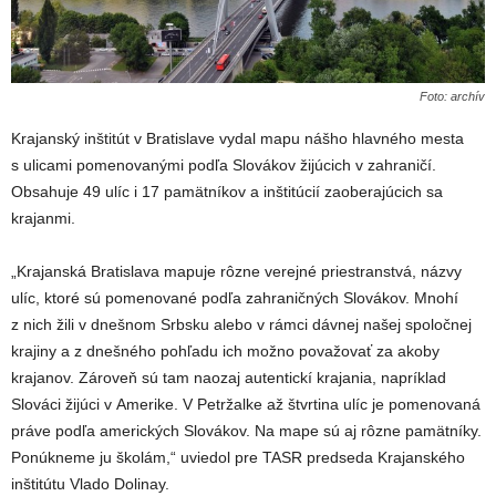
Foto: archív
Krajanský inštitút v Bratislave vydal mapu nášho hlavného mesta
s ulicami pomenovanými podľa Slovákov žijúcich v zahraničí.
Obsahuje 49 ulíc i 17 pamätníkov a inštitúcií zaoberajúcich sa
krajanmi.
„Krajanská Bratislava mapuje rôzne verejné priestranstvá, názvy
ulíc, ktoré sú pomenované podľa zahraničných Slovákov. Mnohí
z nich žili v dnešnom Srbsku alebo v rámci dávnej našej spoločnej
krajiny a z dnešného pohľadu ich možno považovať za akoby
krajanov. Zároveň sú tam naozaj autentickí krajania, napríklad
Slováci žijúci v Amerike. V Petržalke až štvrtina ulíc je pomenovaná
práve podľa amerických Slovákov. Na mape sú aj rôzne pamätníky.
Ponúkneme ju školám,“ uviedol pre TASR predseda Krajanského
inštitútu Vlado Dolinay.