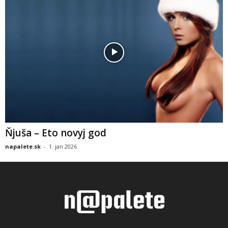
Ňjuša – Eto novyj god
napalete.sk
-
1. jan 2026