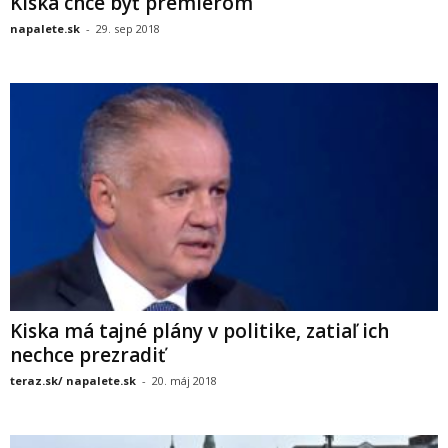
Kiska chce byť premiérom
napalete.sk
-
29. sep 2018
Kiska má tajné plány v politike, zatiaľ ich
nechce prezradiť
teraz.sk/ napalete.sk
-
20. máj 2018