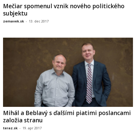
Mečiar spomenul vznik nového politického
subjektu
zemavek.sk
-
13. dec 2017
Mihál a Beblavý s ďalšími piatimi poslancami
založia stranu
teraz.sk
-
19. apr 2017