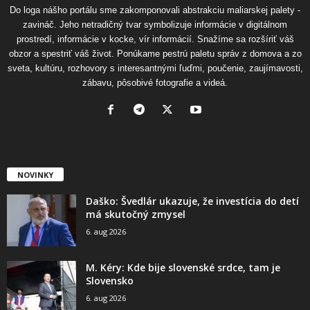
Do loga nášho portálu sme zakomponovali abstrakciu maliarskej palety -
zavináč. Jeho netradičný tvar symbolizuje informácie v digitálnom
prostredí, informácie v kocke, vír informácií. Snažíme sa rozšíriť váš
obzor a spestriť váš život. Ponúkame pestrú paletu správ z domova a zo
sveta, kultúru, rozhovory s interesantnými ľuďmi, poučenie, zaujímavosti,
zábavu, pôsobivé fotografie a videá.
NOVINKY
Daško: Švedlár ukazuje, že investícia do detí
má skutočný zmysel
6. aug 2026
M. Kéry: Kde bije slovenské srdce, tam je
Slovensko
6. aug 2026