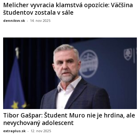
Melicher vyvracia klamstvá opozície: Väčšina
študentov zostala v sále
dennikvv.sk
-
14. nov 2025
Tibor Gašpar: Študent Muro nie je hrdina, ale
nevychovaný adolescent
extraplus.sk
-
12. nov 2025