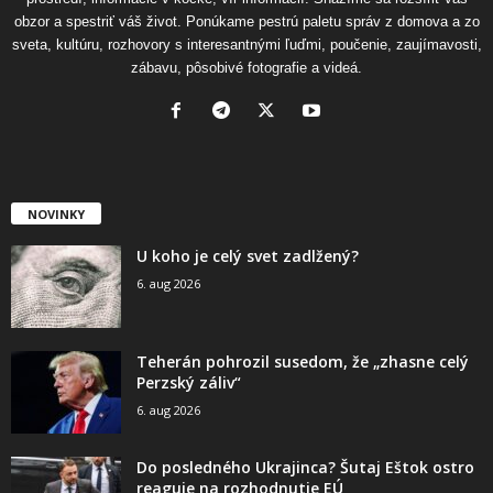
obzor a spestriť váš život. Ponúkame pestrú paletu správ z domova a zo
sveta, kultúru, rozhovory s interesantnými ľuďmi, poučenie, zaujímavosti,
zábavu, pôsobivé fotografie a videá.
NOVINKY
U koho je celý svet zadlžený?
6. aug 2026
Teherán pohrozil susedom, že „zhasne celý
Perzský záliv“
6. aug 2026
Do posledného Ukrajinca? Šutaj Eštok ostro
reaguje na rozhodnutie EÚ