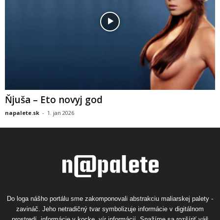
Ňjuša – Eto novyj god
napalete.sk
-
1. jan 2026
Do loga nášho portálu sme zakomponovali abstrakciu maliarskej palety -
zavináč. Jeho netradičný tvar symbolizuje informácie v digitálnom
prostredí, informácie v kocke, vír informácií. Snažíme sa rozšíriť váš