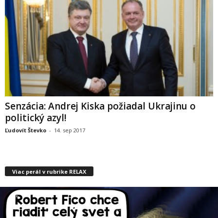
Senzácia: Andrej Kiska požiadal Ukrajinu o
politický azyl!
Ľudovít Števko
-
14. sep 2017
Viac perál v rubrike RELAX