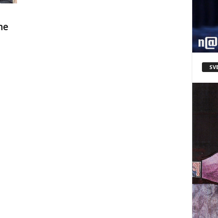
ne
SV