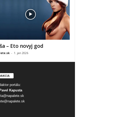
ša – Eto novyj god
ete.sk
-
1. jan 2026
DAKCIA
aktor portálu:
Pavel Kapusta
ta@napalete.sk
ete@napalete.sk