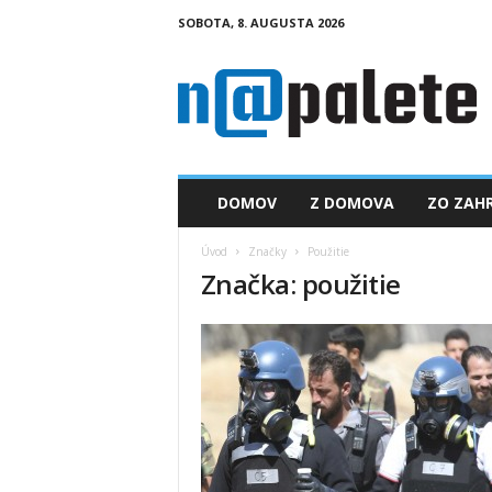
SOBOTA, 8. AUGUSTA 2026
n
a
p
a
l
e
t
DOMOV
Z DOMOVA
ZO ZAHR
e
.
Úvod
Značky
Použitie
s
Značka: použitie
k