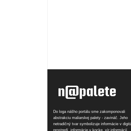
Do loga nášho portálu sme zakomponovali
abstrakciu maliarskej palety - zavináč. Jeho
netradičný tvar symbolizuje informácie v digi
prostredí, informácie v kocke, vír informácií.