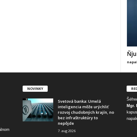
Ňju
napal
NOVINKY
RE
Šéfred
Svetová banka: Umelá
Mgr. 
inteligencia môže urýchliť
rozvoj chudobných krajín, no
kapus
bez infraštruktúry to
napal
nepôjde
tálnom
7. aug 2026