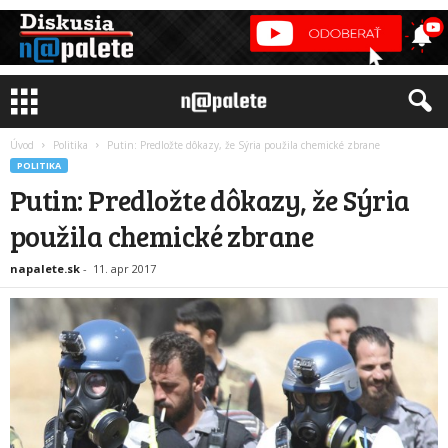
Úvod
Politika
Putin: Predložte dôkazy, že Sýria použila chemické zbrane
POLITIKA
Putin: Predložte dôkazy, že Sýria
použila chemické zbrane
napalete.sk
-
11. apr 2017