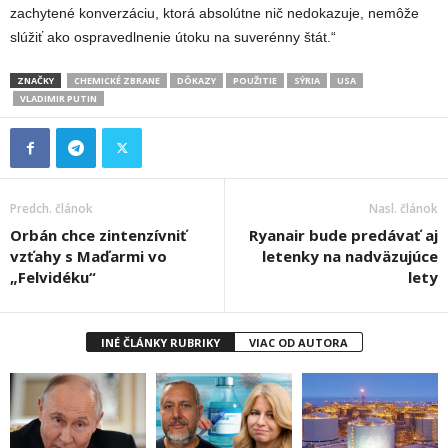
zachytené konverzáciu, ktorá absolútne nič nedokazuje, nemôže
slúžiť ako ospravedlnenie útoku na suverénny štát.“
ZNAČKY
CHEMICKÉ ZBRANE
DÔKAZY
POUŽITIE
SÝRIA
USA
VLADIMIR PUTIN
Predch. článok
Nasl. článok
Orbán chce zintenzívniť
Ryanair bude predávať aj
vzťahy s Maďarmi vo
letenky na nadväzujúce
„Felvidéku“
lety
INÉ ČLÁNKY RUBRIKY
VIAC OD AUTORA