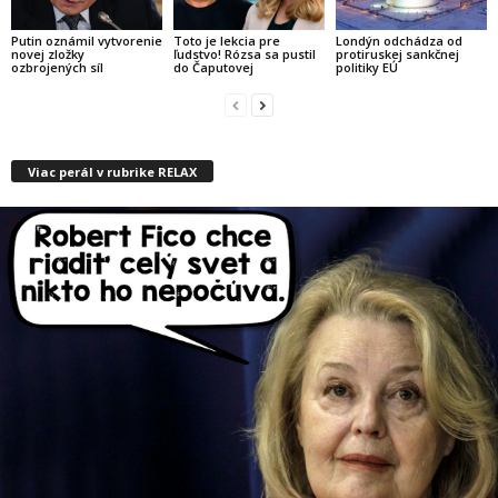
Putin oznámil vytvorenie
Toto je lekcia pre
Londýn odchádza od
novej zložky
ľudstvo! Rózsa sa pustil
protiruskej sankčnej
ozbrojených síl
do Čaputovej
politiky EÚ
Viac perál v rubrike RELAX