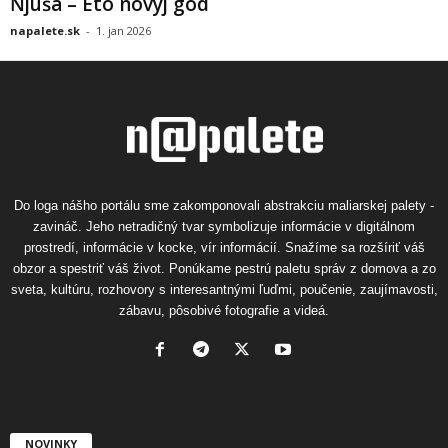
Ňjuša – Eto novyj god
napalete.sk
-
1. jan 2026
Do loga nášho portálu sme zakomponovali abstrakciu maliarskej palety -
zavináč. Jeho netradičný tvar symbolizuje informácie v digitálnom
prostredí, informácie v kocke, vír informácií. Snažíme sa rozšíriť váš
obzor a spestriť váš život. Ponúkame pestrú paletu správ z domova a zo
sveta, kultúru, rozhovory s interesantnými ľuďmi, poučenie, zaujímavosti,
zábavu, pôsobivé fotografie a videá.
NOVINKY