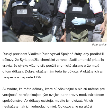
Foto: archív
Ruský prezident Vladimir Putin vyzval Spojené štáty, aby predložili
dôkazy, že Sýria použila chemické zbrane. „Naši americkí priatelia
vravia, že sýrske vládne sily použili chemické zbrane a že majú
o tom dôkazy. Dobre, ukážte nám teda tie dôkazy. A ukážte ich aj
Bezpečnostnej rade OSN.
Ak tvrdíte, že máte dôkazy, ktoré sú však tajné a nie sú určené pre
verejnosť, nerešpektujete tým svojich partnerov v medzinárodnom
spoločenstve. Ak dôkazy existujú, musíte ich ukázať. Ak ich
neukážete, tak ich jednoducho niet. Odkazovanie na akúsi