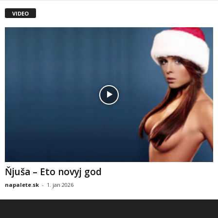
VIDEO
Ňjuša – Eto novyj god
napalete.sk
-
1. jan 2026