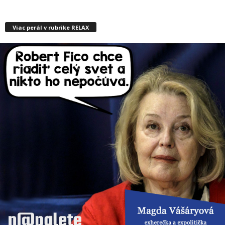
Viac perál v rubrike RELAX