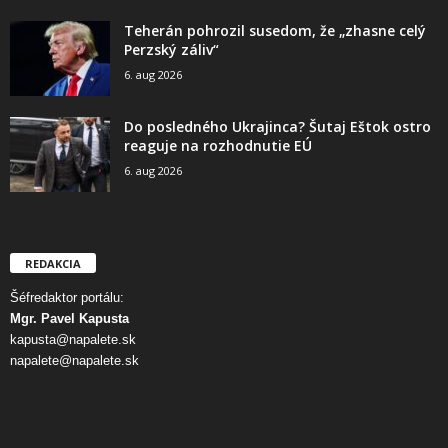
Teherán pohrozil susedom, že „zhasne celý
Perzský záliv“
6. aug 2026
Do posledného Ukrajinca? Šutaj Eštok ostro
reaguje na rozhodnutie EÚ
6. aug 2026
REDAKCIA
Šéfredaktor portálu:
Mgr. Pavel Kapusta
kapusta@napalete.sk
napalete@napalete.sk