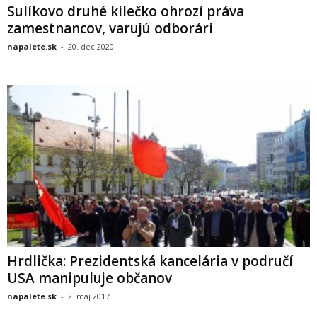
Sulíkovo druhé kilečko ohrozí práva
zamestnancov, varujú odborári
napalete.sk
-
20. dec 2020
Hrdlička: Prezidentská kancelária v područí
USA manipuluje občanov
napalete.sk
-
2. máj 2017