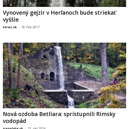
Vynovený gejzír v Herľanoch bude striekať
vyššie
teraz.sk
-
18. feb 2017
Nová ozdoba Betliara: sprístupnili Rímsky
vodopád
napalete.sk
-
23. okt 2016