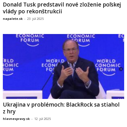
Donald Tusk predstavil nové zloženie poľskej
vlády po rekonštrukcii
napalete.sk
-
23. júl 2025
Ukrajina v problémoch: BlackRock sa stiahol
z hry
hlavnespravy.sk
-
12. júl 2025