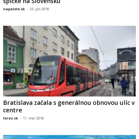
špičke na Slovensku
napalete.sk
-
25. jún 2018
Bratislava začala s generálnou obnovou ulíc v
centre
teraz.sk
-
11. mar 2018