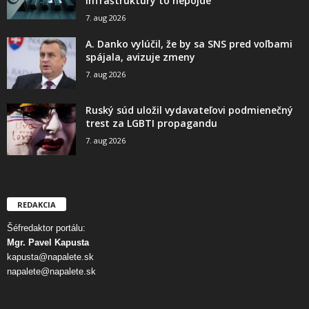
infraštruktúry to nepôjde
7. aug 2026
A. Danko vylúčil, že by sa SNS pred voľbami
spájala, avizuje zmeny
7. aug 2026
Ruský súd uložil vydavateľovi podmienečný
trest za LGBTI propagandu
7. aug 2026
REDAKCIA
Šéfredaktor portálu:
Mgr. Pavel Kapusta
kapusta@napalete.sk
napalete@napalete.sk