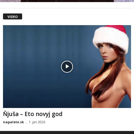
VIDEO
Ňjuša – Eto novyj god
napalete.sk
-
1. jan 2026