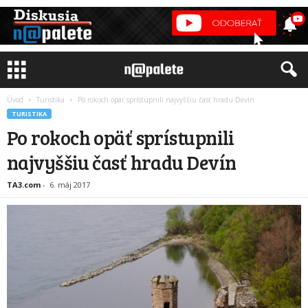
Úvod
Turistika
Po rokoch opäť sprístupnili najvyššiu časť hradu Devín
TURISTIKA
Po rokoch opäť sprístupnili
najvyššiu časť hradu Devín
TA3.com
-
6. máj 2017