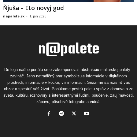
Ňjuša – Eto novyj god
napalete.sk
-
1. jan 2026
Do loga nášho portálu sme zakomponovali abstrakciu maliarskej palety -
zavináč. Jeho netradičný tvar symbolizuje informácie v digitálnom
prostredí, informácie v kocke, vír informácií. Snažíme sa rozšíriť váš
obzor a spestriť váš život. Ponúkame pestrú paletu správ z domova a zo
sveta, kultúru, rozhovory s interesantnými ľuďmi, poučenie, zaujímavosti,
zábavu, pôsobivé fotografie a videá.