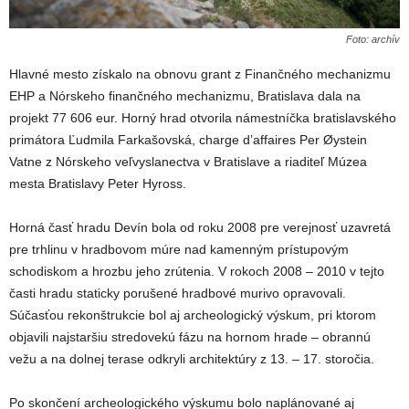
Foto: archív
Hlavné mesto získalo na obnovu grant z Finančného mechanizmu
EHP a Nórskeho finančného mechanizmu, Bratislava dala na
projekt 77 606 eur. Horný hrad otvorila námestníčka bratislavského
primátora Ľudmila Farkašovská, charge d’affaires Per Øystein
Vatne z Nórskeho veľvyslanectva v Bratislave a riaditeľ Múzea
mesta Bratislavy Peter Hyross.
Horná časť hradu Devín bola od roku 2008 pre verejnosť uzavretá
pre trhlinu v hradbovom múre nad kamenným prístupovým
schodiskom a hrozbu jeho zrútenia. V rokoch 2008 – 2010 v tejto
časti hradu staticky porušené hradbové murivo opravovali.
Súčasťou rekonštrukcie bol aj archeologický výskum, pri ktorom
objavili najstaršiu stredovekú fázu na hornom hrade – obrannú
vežu a na dolnej terase odkryli architektúry z 13. – 17. storočia.
Po skončení archeologického výskumu bolo naplánované aj