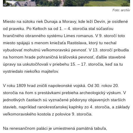
Foto: archív
Miesto na sútoku riek Dunaja a Moravy, kde leží Devín, je osídlené
od praveku. Po Keltoch sa od 1. – 4. storočia stal súčasťou
hraničného obranného systému Limes romanus. V 9. storočí toto
miesto spájajú s menom kniežaťa Rastislava, ktorý tu nechal
vybudovať mohutnú veľkomoravskú pevnosť. V 13. storočí pribudla
na hornom hrade pohraničná kráľovská pevnosť, ďalšie stavebné
úpravy sa uskutočňovali v priebehu 15. – 17. storočia, keď sa tu
vystriedalo niekoľko majiteľov.
V roku 1809 hrad zničili napoleonské vojská. Od 30. rokov 20.
storočia na ňom s prestávkami prebieha archeologický výskum. V
jednotlivých častiach sú vyznačené pôdorysy objavených starších
stavieb, napríklad ranokresťanskej kaplnky zo 4. storočia, a základy
veľkomoravského kostola z polovice 9. storočia.
Na renesančnom paláci je umiestnená pamätná tabuľa,