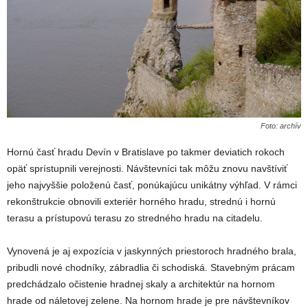
Foto: archív
Hornú časť hradu Devín v Bratislave po takmer deviatich rokoch
opäť sprístupnili verejnosti. Návštevníci tak môžu znovu navštíviť
jeho najvyššie položenú časť, ponúkajúcu unikátny výhľad. V rámci
rekonštrukcie obnovili exteriér horného hradu, strednú i hornú
terasu a prístupovú terasu zo stredného hradu na citadelu.
Vynovená je aj expozícia v jaskynných priestoroch hradného brala,
pribudli nové chodníky, zábradlia či schodiská. Stavebným prácam
predchádzalo očistenie hradnej skaly a architektúr na hornom
hrade od náletovej zelene. Na hornom hrade je pre návštevníkov