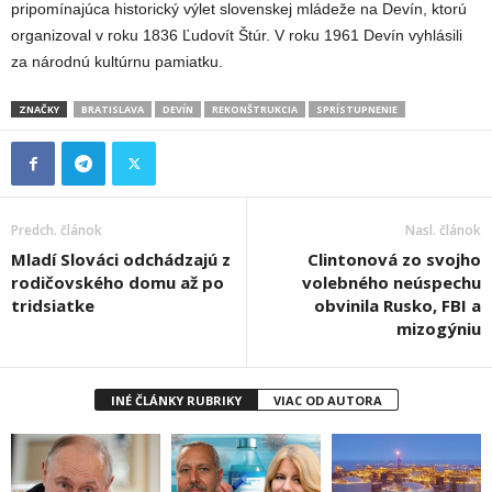
pripomínajúca historický výlet slovenskej mládeže na Devín, ktorú
organizoval v roku 1836 Ľudovít Štúr. V roku 1961 Devín vyhlásili
za národnú kultúrnu pamiatku.
ZNAČKY
BRATISLAVA
DEVÍN
REKONŠTRUKCIA
SPRÍSTUPNENIE
Predch. článok
Nasl. článok
Mladí Slováci odchádzajú z
Clintonová zo svojho
rodičovského domu až po
volebného neúspechu
tridsiatke
obvinila Rusko, FBI a
mizogýniu
INÉ ČLÁNKY RUBRIKY
VIAC OD AUTORA