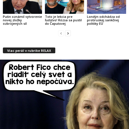
Putin oznámil vytvorenie
Toto je lekcia pre
Londýn odchádza od
novej zložky
ľudstvo! Rózsa sa pustil
protiruskej sankčnej
ozbrojených síl
do Čaputovej
politiky EÚ
Viac perál v rubrike RELAX