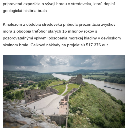
pripravená expozícia o vývoji hradu v stredoveku, ktorú doplní
geologická história brala.
K nálezom z obdobia stredoveku pribudla prezentácia zvyškov
mora z obdobia treťohôr starých 16 miliónov rokov s
pozorovateľnými vplyvmi pôsobenia morskej hladiny v devínskom
skalnom brale. Celkové náklady na projekt sú 517 376 eur.