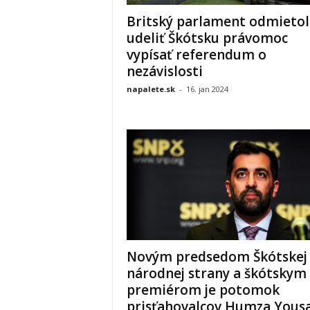
Britský parlament odmietol
udeliť Škótsku právomoc
vypísať referendum o
nezávislosti
napalete.sk
-
16. jan 2024
Novým predsedom Škótskej
národnej strany a škótskym
premiérom je potomok
prisťahovalcov Humza Yous