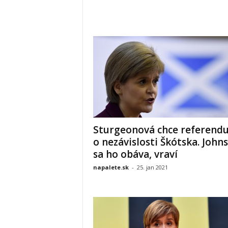
Sturgeonová chce referend
o nezávislosti Škótska. John
sa ho obáva, vraví
napalete.sk
-
25. jan 2021