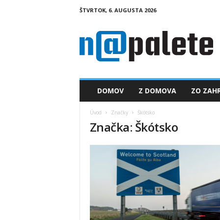
ŠTVRTOK, 6. AUGUSTA 2026
n
a
p
a
l
e
t
DOMOV
Z DOMOVA
ZO ZAHR
e
.
Úvod
Značky
Škótsko
s
Značka: Škótsko
k