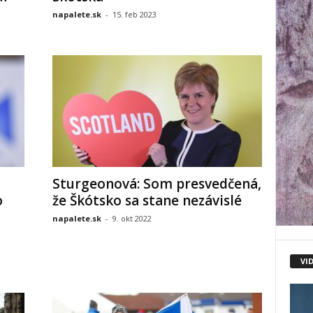
napalete.sk
-
15. feb 2023
Sturgeonová: Som presvedčená,
o
že Škótsko sa stane nezávislé
napalete.sk
-
9. okt 2022
VI