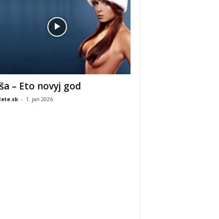
ša – Eto novyj god
ete.sk
-
1. jan 2026