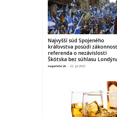
Najvyšší súd Spojeného
kráľovstva posúdi zákonnos
referenda o nezávislosti
Škótska bez súhlasu Londýn
napalete.sk
-
22. júl 2022