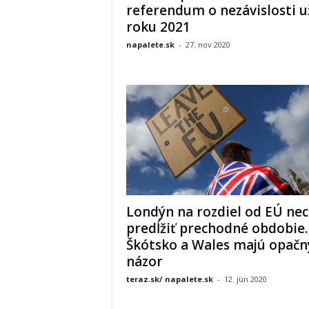
referendum o nezávislosti u
roku 2021
napalete.sk
-
27. nov 2020
Londýn na rozdiel od EÚ ne
predĺžiť prechodné obdobie.
Škótsko a Wales majú opačn
názor
teraz.sk/ napalete.sk
-
12. jún 2020