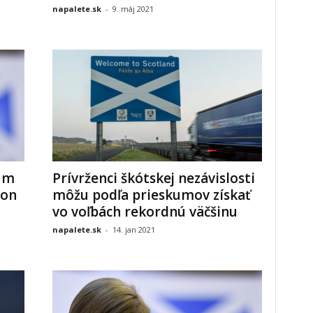
napalete.sk
-
9. máj 2021
um
Prívrženci škótskej nezávislosti
son
môžu podľa prieskumov získať
vo voľbách rekordnú väčšinu
napalete.sk
-
14. jan 2021