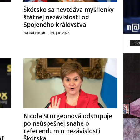
Škótsko sa nevzdáva myšlienky
štátnej nezávislosti od
Spojeného kráľovstva
napalete.sk
-
24. jún 2023
SV
Nicola Sturgeonová odstupuje
po neúspešnej snahe o
referendum o nezávislosti
af
Škótska