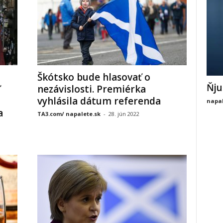
Škótsko bude hlasovať o
Ňju
ť
nezávislosti. Premiérka
vyhlásila dátum referenda
napal
a
TA3.com/ napalete.sk
-
28. jún 2022