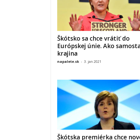
Škótsko sa chce vrátiť do
Európskej únie. Ako samost
krajina
napalete.sk
-
3. jan 2021
Škótska premiérka chce nov