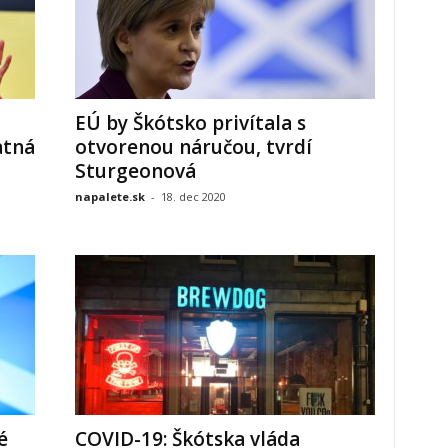
EÚ by Škótsko privítala s
atná
otvorenou náručou, tvrdí
Sturgeonová
napalete.sk
-
18. dec 2020
é
COVID-19: Škótska vláda