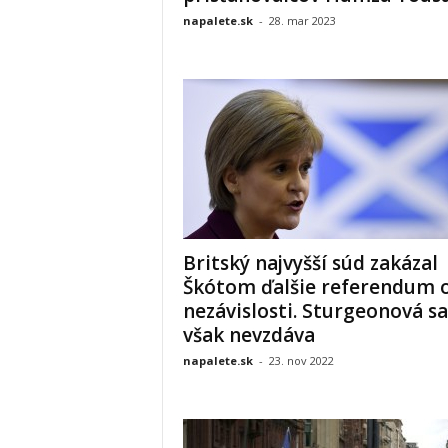
napalete.sk
-
28. mar 2023
Britský najvyšší súd zakázal
Škótom ďalšie referendum 
nezávislosti. Sturgeonová sa
však nevzdáva
napalete.sk
-
23. nov 2022