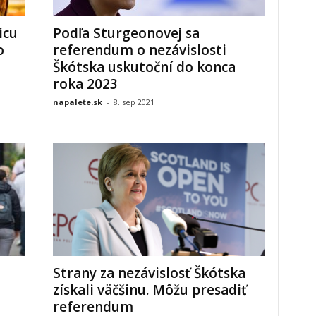
icu
Podľa Sturgeonovej sa
o
referendum o nezávislosti
Škótska uskutoční do konca
roka 2023
napalete.sk
-
8. sep 2021
Strany za nezávislosť Škótska
získali väčšinu. Môžu presadiť
referendum