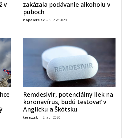
ž v
zakázala podávanie alkoholu v
puboch
napalete.sk
-
9. okt 2020
chce
Remdesivir, potenciálny liek na
koronavírus, budú testovať v
ý
Anglicku a Škótsku
teraz.sk
-
2. apr 2020