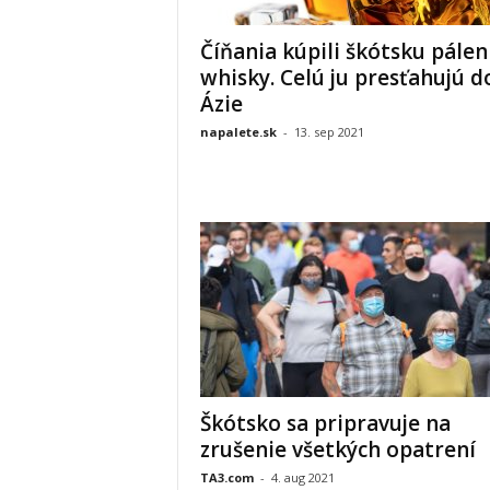
Číňania kúpili škótsku pálen
whisky. Celú ju presťahujú d
Ázie
napalete.sk
-
13. sep 2021
Škótsko sa pripravuje na
zrušenie všetkých opatrení
TA3.com
-
4. aug 2021