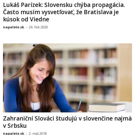
Lukáš Parízek: Slovensku chýba propagácia.
Často musím vysvetľovať, že Bratislava je
kúsok od Viedne
napalete.sk
-
26. feb 2020
Zahraniční Slováci študujú v slovenčine najmä
v Srbsku
napalete.sk
-
2. máj 2018