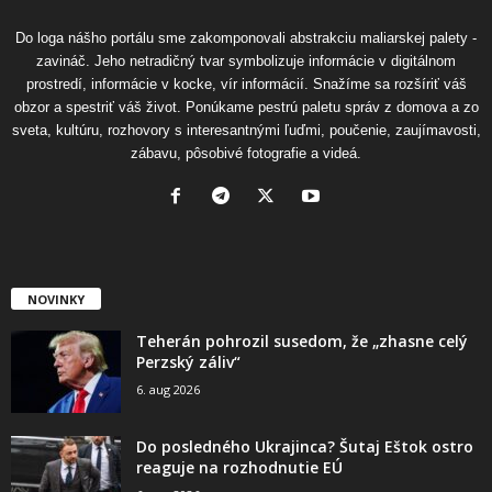
Do loga nášho portálu sme zakomponovali abstrakciu maliarskej palety -
zavináč. Jeho netradičný tvar symbolizuje informácie v digitálnom
prostredí, informácie v kocke, vír informácií. Snažíme sa rozšíriť váš
obzor a spestriť váš život. Ponúkame pestrú paletu správ z domova a zo
sveta, kultúru, rozhovory s interesantnými ľuďmi, poučenie, zaujímavosti,
zábavu, pôsobivé fotografie a videá.
NOVINKY
Teherán pohrozil susedom, že „zhasne celý
Perzský záliv“
6. aug 2026
Do posledného Ukrajinca? Šutaj Eštok ostro
reaguje na rozhodnutie EÚ