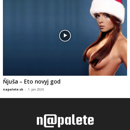
Ňjuša – Eto novyj god
napalete.sk
-
1. jan 2026