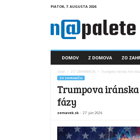
PIATOK, 7. AUGUSTA 2026
n
a
p
a
l
e
t
DOMOV
Z DOMOVA
ZO ZAHR
e
.
Úvod
ZO ZAHRANIČIA
Trumpova iránska hra vstu
s
ZO ZAHRANIČIA
k
Trumpova iránska h
fázy
zemavek.sk
-
27. jún 2026