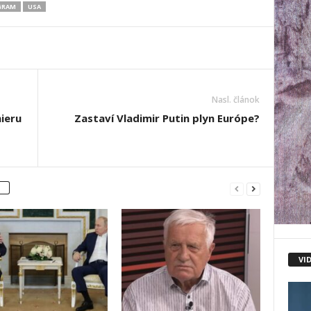
GRAM
USA
Nasl. článok
mieru
Zastaví Vladimir Putin plyn Európe?
VI