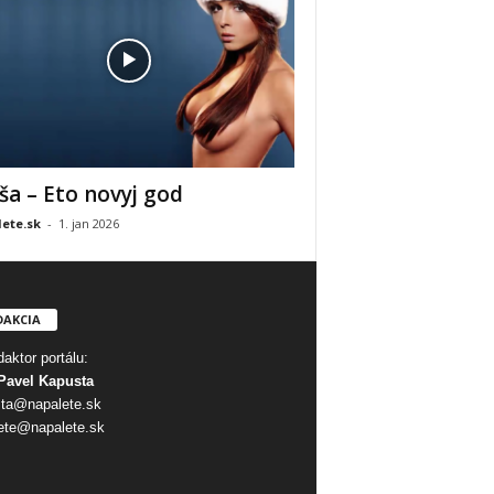
ša – Eto novyj god
ete.sk
-
1. jan 2026
DAKCIA
aktor portálu:
Pavel Kapusta
ta@napalete.sk
ete@napalete.sk