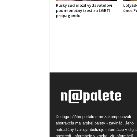
Ruský súd uložil vydavateľovi
Lotyšsk
podmienečný trest za LGBTI
únos P
propagandu
Do loga nášho portálu sme zakomponovali
abstrakciu maliarskej palety - zavináč. Jeho
netradičný tvar symbolizuje informácie v digi
prostredí, informácie v kocke, vír informácií.