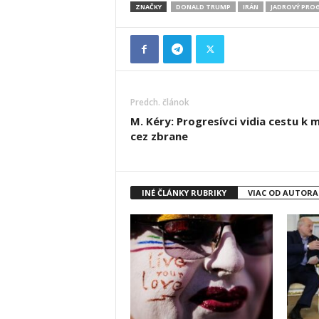
ZNAČKY
DONALD TRUMP
IRÁN
JADROVÝ PRO
Predch. článok
M. Kéry: Progresívci vidia cestu k 
cez zbrane
INÉ ČLÁNKY RUBRIKY
VIAC OD AUTORA