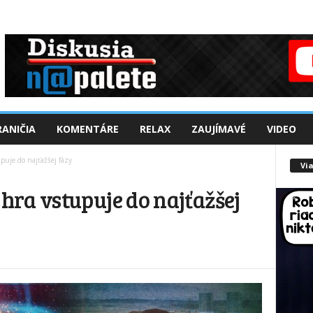
ANIČIA
KOMENTÁRE
RELAX
ZAUJÍMAVÉ
VIDEO
puje do najťažšej fázy
Via
ra vstupuje do najťažšej