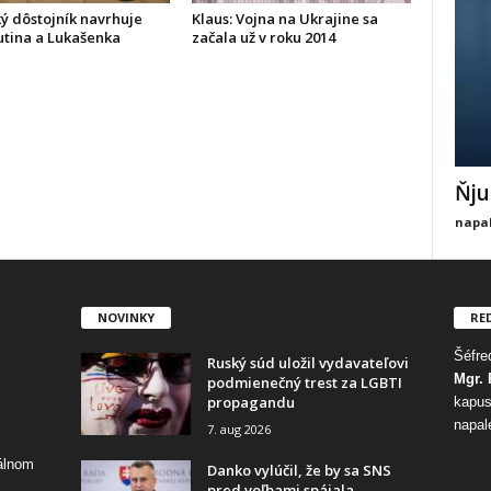
ý dôstojník navrhuje
Klaus: Vojna na Ukrajine sa
utina a Lukašenka
začala už v roku 2014
Ňju
napal
NOVINKY
RE
Šéfred
Ruský súd uložil vydavateľovi
Mgr. 
podmienečný trest za LGBTI
propagandu
kapus
napal
7. aug 2026
tálnom
Danko vylúčil, že by sa SNS
pred voľbami spájala