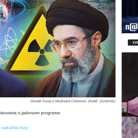
SV
Donald Trump a Modžtabá Chámeneí. (Koláž: Zem&Vek)
rokovania o jadrovom programe.
najťažšej fázy