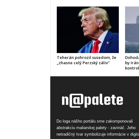
Teherán pohrozil susedom, že
Dohoda
„zhasne celý Perzský záliv“
by Irán
kontro
Do loga nášho portálu sme zakomponovali
abstrakciu maliarskej palety - zavináč. Jeho
netradičný tvar symbolizuje informácie v digi