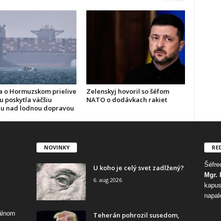
 o Hormuzskom prielive
Zelenskyj hovoril so šéfom
u poskytla väčšiu
NATO o dodávkach rakiet
lu nad lodnou dopravou
NOVINKY
RE
Šéfred
U koho je celý svet zadlžený?
Mgr. 
6. aug 2026
kapus
napal
tálnom
Teherán pohrozil susedom,