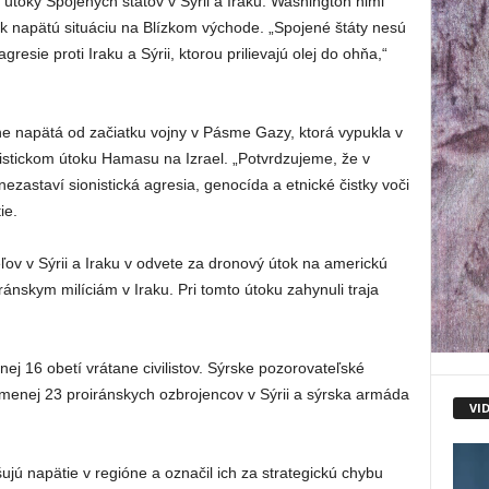
útoky Spojených štátov v Sýrii a Iraku. Washington nimi
tak napätú situáciu na Blízkom východe. „Spojené štáty nesú
resie proti Iraku a Sýrii, ktorou prilievajú olej do ohňa,“
e napätá od začiatku vojny v Pásme Gazy, ktorá vypukla v
ristickom útoku Hamasu na Izrael. „Potvrdzujeme, že v
nezastaví sionistická agresia, genocída a etnické čistky voči
ie.
ov v Sýrii a Iraku v odvete za dronový útok na americkú
ránskym milíciám v Iraku. Pri tomto útoku zahynuli traja
ej 16 obetí vrátane civilistov. Sýrske pozorovateľské
jmenej 23 proiránskych ozbrojencov v Sýrii a sýrska armáda
VI
ujú napätie v regióne a označil ich za strategickú chybu