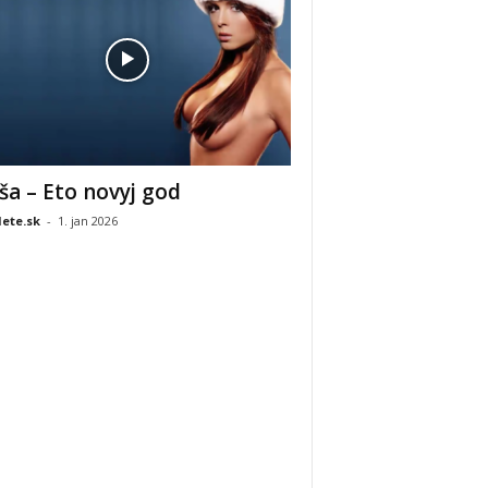
ša – Eto novyj god
ete.sk
-
1. jan 2026