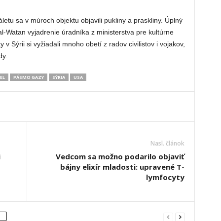
etu sa v múroch objektu objavili pukliny a praskliny. Úplný
al-Watan vyjadrenie úradníka z ministerstva pre kultúrne
 Sýrii si vyžiadali mnoho obetí z radov civilistov i vojakov,
dy.
EL
PÁSMO GAZY
SÝRIA
USA
Nasl. článok
i
Vedcom sa možno podarilo objaviť
bájny elixír mladosti: upravené T-
lymfocyty