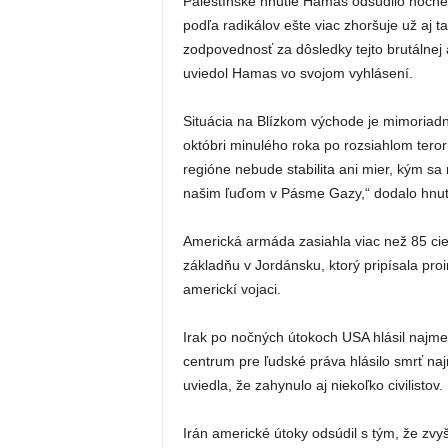
Palestínske hnutie Hamas odsúdilo nočné 
podľa radikálov ešte viac zhoršuje už aj 
zodpovednosť za dôsledky tejto brutálnej ag
uviedol Hamas vo svojom vyhlásení.
Situácia na Blízkom východe je mimoriadn
októbri minulého roka po rozsiahlom tero
regióne nebude stabilita ani mier, kým sa 
našim ľuďom v Pásme Gazy,“ dodalo hnut
Americká armáda zasiahla viac než 85 cieľ
základňu v Jordánsku, ktorý pripísala proi
americkí vojaci.
Irak po nočných útokoch USA hlásil najmen
centrum pre ľudské práva hlásilo smrť na
uviedla, že zahynulo aj niekoľko civilistov.
Irán americké útoky odsúdil s tým, že zvyš