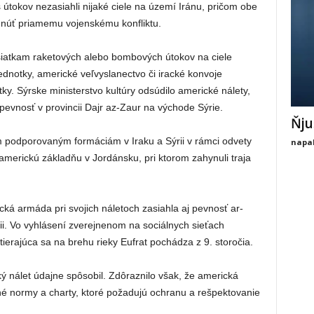
 útokov nezasiahli nijaké ciele na území Iránu, pričom obe
hnúť priamemu vojenskému konfliktu.
desiatkam raketových alebo bombových útokov na ciele
ednotky, americké veľvyslanectvo či iracké konvoje
y. Sýrske ministerstvo kultúry odsúdilo americké nálety,
pevnosť v provincii Dajr az-Zaur na východe Sýrie.
Ňju
om podporovaným formáciám v Iraku a Sýrii v rámci odvety
napal
 americkú základňu v Jordánsku, pri ktorom zahynuli traja
ická armáda pri svojich náletoch zasiahla aj pevnosť ar-
ii. Vo vyhlásení zverejnenom na sociálnych sieťach
stierajúca sa na brehu rieky Eufrat pochádza z 9. storočia.
ý nálet údajne spôsobil. Zdôraznilo však, že americká
é normy a charty, ktoré požadujú ochranu a rešpektovanie