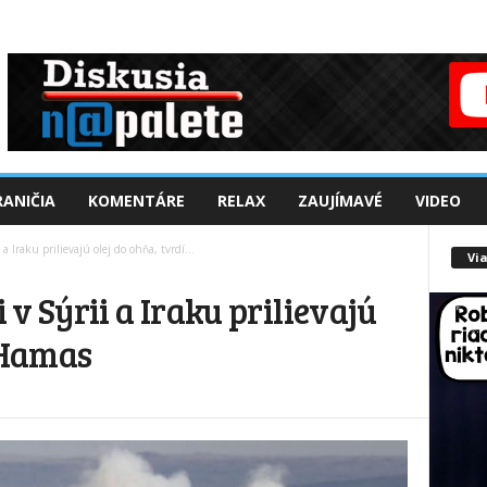
ANIČIA
KOMENTÁRE
RELAX
ZAUJÍMAVÉ
VIDEO
a Iraku prilievajú olej do ohňa, tvrdí...
Via
v Sýrii a Iraku prilievajú
í Hamas