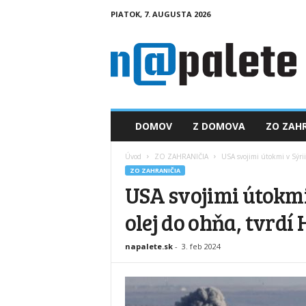
PIATOK, 7. AUGUSTA 2026
n
a
p
a
l
e
t
DOMOV
Z DOMOVA
ZO ZAHR
e
.
Úvod
ZO ZAHRANIČIA
USA svojimi útokmi v Sýrii 
s
ZO ZAHRANIČIA
k
USA svojimi útokmi 
olej do ohňa, tvrd
napalete.sk
-
3. feb 2024