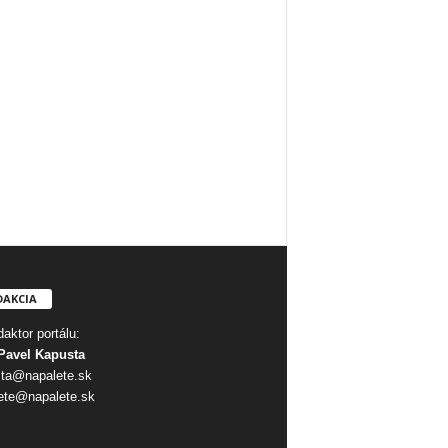
DAKCIA
aktor portálu:
Pavel Kapusta
ta@napalete.sk
ete@napalete.sk