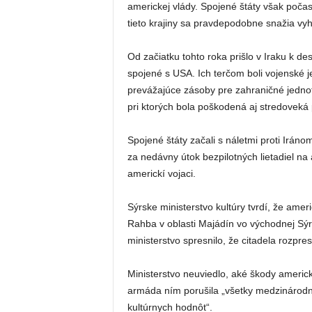
americkej vlády. Spojené štáty však počas
tieto krajiny sa pravdepodobne snažia vy
Od začiatku tohto roka prišlo v Iraku k 
spojené s USA. Ich terčom boli vojenské j
prevážajúce zásoby pre zahraničné jednotk
pri ktorých bola poškodená aj stredoveká 
Spojené štáty začali s náletmi proti Irán
za nedávny útok bezpilotných lietadiel na
americkí vojaci.
Sýrske ministerstvo kultúry tvrdí, že amer
Rahba v oblasti Majádín vo východnej Sýr
ministerstvo spresnilo, že citadela rozpre
Ministerstvo neuviedlo, aké škody americk
armáda ním porušila „všetky medzinárodn
kultúrnych hodnôt“.