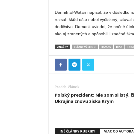
Denník al-Watan napísal, že v dôsledku nál
rozsah škôd ešte nebol vyčíslený, citoval 
dedičstvo. Damask uviedol, že nočné útoky v
ako aj zranených a spôsobili i značné ško
ZNAČKY
BLÍZKY VÝCHOD
HAMAS
IRAK
IZRA
Predch. článok
Poľský prezident: Nie som si istý, č
Ukrajina znovu získa Krym
INÉ ČLÁNKY RUBRIKY
VIAC OD AUTORA