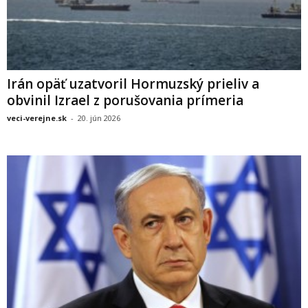
Irán opäť uzatvoril Hormuzský prieliv a
obvinil Izrael z porušovania prímeria
veci-verejne.sk
-
20. jún 2026