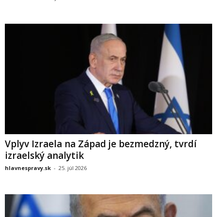
Vplyv Izraela na Západ je bezmedzný, tvrdí
izraelský analytik
hlavnespravy.sk
-
25. júl 2026