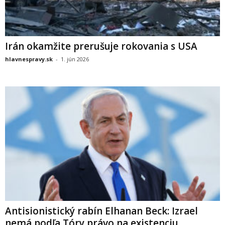
Irán okamžite prerušuje rokovania s USA
hlavnespravy.sk
-
1. jún 2026
Antisionistický rabín Elhanan Beck: Izrael
nemá podľa Tóry právo na existenciu