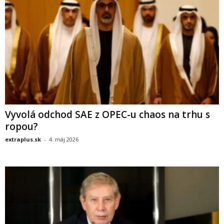
Vyvolá odchod SAE z OPEC-u chaos na trhu s
ropou?
extraplus.sk
-
4. máj 2026