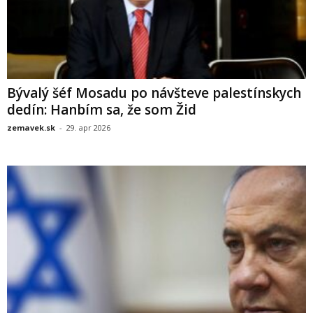
Bývalý šéf Mosadu po návšteve palestínskych
dedín: Hanbím sa, že som Žid
zemavek.sk
-
29. apr 2026