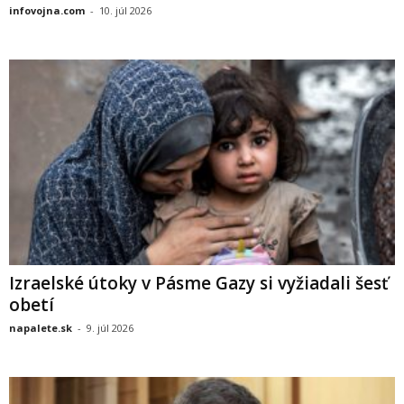
infovojna.com
-
10. júl 2026
Izraelské útoky v Pásme Gazy si vyžiadali šesť
obetí
napalete.sk
-
9. júl 2026