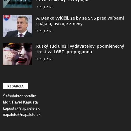
7. aug 2026
A. Danko vylúčil, že by sa SNS pred voľbami
spájala, avizuje zmeny
7. aug 2026
Ruský súd uložil vydavateľovi podmienečný
trest za LGBTI propagandu
7. aug 2026
REDAKCIA
Šéfredaktor portálu:
Mgr. Pavel Kapusta
kapusta@napalete.sk
napalete@napalete.sk