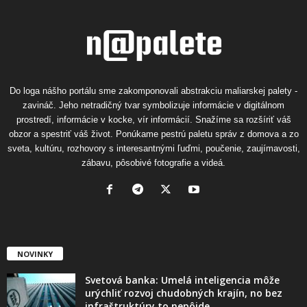
Do loga nášho portálu sme zakomponovali abstrakciu maliarskej palety -
zavináč. Jeho netradičný tvar symbolizuje informácie v digitálnom
prostredí, informácie v kocke, vír informácií. Snažíme sa rozšíriť váš
obzor a spestriť váš život. Ponúkame pestrú paletu správ z domova a zo
sveta, kultúru, rozhovory s interesantnými ľuďmi, poučenie, zaujímavosti,
zábavu, pôsobivé fotografie a videá.
NOVINKY
Svetová banka: Umelá inteligencia môže
urýchliť rozvoj chudobných krajín, no bez
infraštruktúry to nepôjde