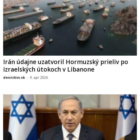
Irán údajne uzatvoril Hormuzský prieliv po
izraelských útokoch v Libanone
dennikvv.sk
-
9. apr 2026