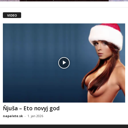
VIDEO
Ňjuša – Eto novyj god
napalete.sk
-
1. jan 2026