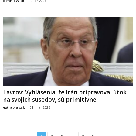
dennikvv.sk
-
1. apr 2026
Lavrov: Vyhlásenia, že Irán pripravoval útok
na svojich susedov, sú primitívne
extraplus.sk
-
31. mar 2026