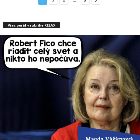
...
1
2
3
8
Viac perál v rubrike RELAX