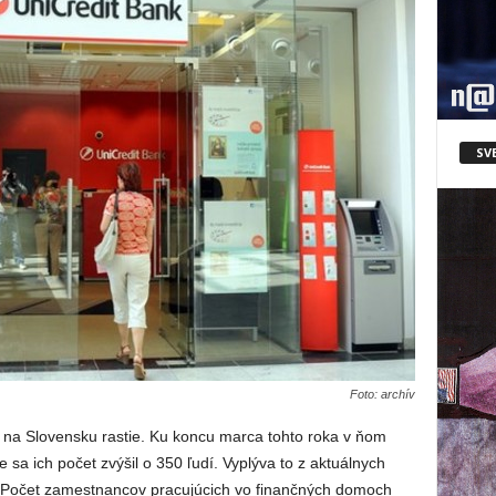
SV
Foto: archív
na Slovensku rastie. Ku koncu marca tohto roka v ňom
sa ich počet zvýšil o 350 ľudí. Vyplýva to z aktuálnych
 Počet zamestnancov pracujúcich vo finančných domoch