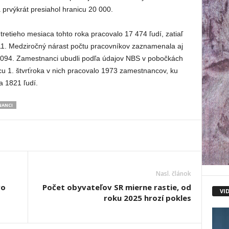
 prvýkrát presiahol hranicu 20 000.
etieho mesiaca tohto roka pracovalo 17 474 ľudí, zatiaľ
11. Medziročný nárast počtu pracovníkov zaznamenala aj
 1094. Zamestnanci ubudli podľa údajov NBS v pobočkách
cu 1. štvrťroka v nich pracovalo 1973 zamestnancov, ku
a 1821 ľudí.
ANCI
Nasl. článok
vo
Počet obyvateľov SR mierne rastie, od
VI
roku 2025 hrozí pokles