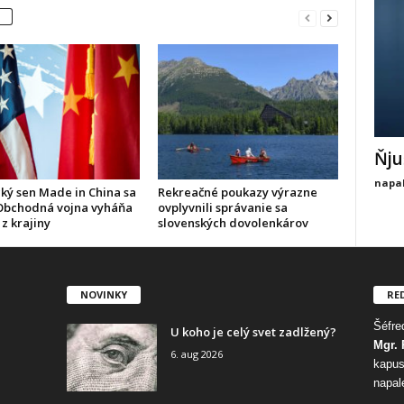
Ňju
napal
ký sen Made in China sa
Rekreačné poukazy výrazne
 Obchodná vojna vyháňa
ovplyvnili správanie sa
z krajiny
slovenských dovolenkárov
NOVINKY
RE
Šéfred
U koho je celý svet zadlžený?
Mgr. 
6. aug 2026
kapus
napal