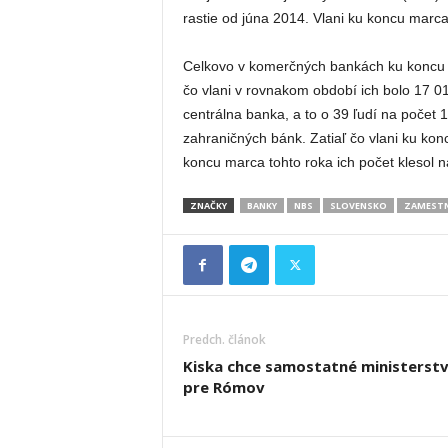
rastie od júna 2014. Vlani ku koncu marca
Celkovo v komerčných bankách ku koncu tr
čo vlani v rovnakom období ich bolo 17 0
centrálna banka, a to o 39 ľudí na počet
zahraničných bánk. Zatiaľ čo vlani ku kon
koncu marca tohto roka ich počet klesol n
ZNAČKY
BANKY
NBS
SLOVENSKO
ZAMESTN
Predch. článok
Kiska chce samostatné ministerst
pre Rómov