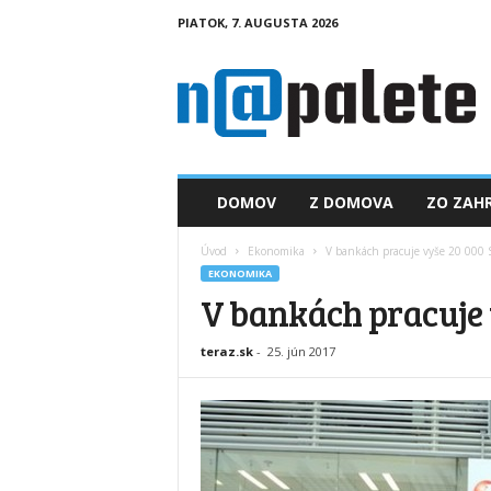
PIATOK, 7. AUGUSTA 2026
n
a
p
a
l
e
t
DOMOV
Z DOMOVA
ZO ZAHR
e
.
Úvod
Ekonomika
V bankách pracuje vyše 20 000 
s
EKONOMIKA
k
V bankách pracuje 
teraz.sk
-
25. jún 2017