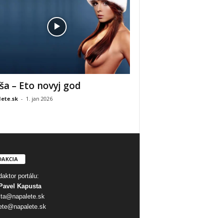
ša – Eto novyj god
ete.sk
-
1. jan 2026
DAKCIA
aktor portálu:
Pavel Kapusta
ta@napalete.sk
ete@napalete.sk