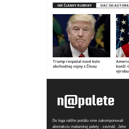
INÉ ČLÁNKY RUBRIKY
VIAC OD AUTORA
Trump rozpútal nové kolo
Americ
obchodnej vojny s Čínou
končí.
výrobu 
Do loga nášho portálu sme zakomponovali
abstrakciu maliarskej palety - zavináč. Jeho