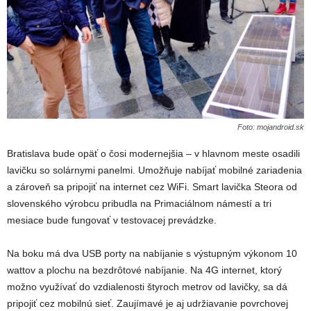
Foto: mojandroid.sk
Bratislava bude opäť o čosi modernejšia – v hlavnom meste osadili
lavičku so solárnymi panelmi. Umožňuje nabíjať mobilné zariadenia
a zároveň sa pripojiť na internet cez WiFi. Smart lavička Steora od
slovenského výrobcu pribudla na Primaciálnom námestí a tri
mesiace bude fungovať v testovacej prevádzke.
Na boku má dva USB porty na nabíjanie s výstupným výkonom 10
wattov a plochu na bezdrôtové nabíjanie. Na 4G internet, ktorý
možno využívať do vzdialenosti štyroch metrov od lavičky, sa dá
pripojiť cez mobilnú sieť. Zaujímavé je aj udržiavanie povrchovej