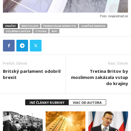
Foto: mojandroid.sk
ZNAČKY
BRATISLAVA
PRIMACIÁLNE NÁMESTIE
SLNEČNÁ ENERGIA
SOLÁRNA LAVIČKA
STEORA
WIFI
Predch. článok
Nasl. článok
Britský parlament odobril
Tretina Britov by
brexit
moslimom zakázala vstup
do krajiny
INÉ ČLÁNKY RUBRIKY
VIAC OD AUTORA