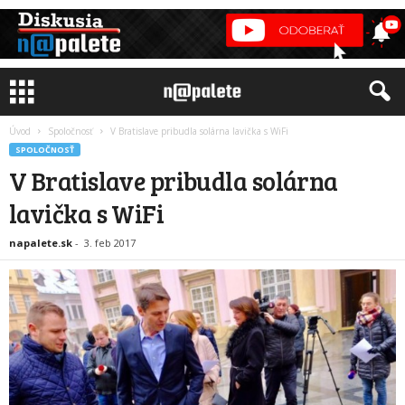
Úvod
Spoločnosť
V Bratislave pribudla solárna lavička s WiFi
SPOLOČNOSŤ
V Bratislave pribudla solárna
lavička s WiFi
napalete.sk
-
3. feb 2017