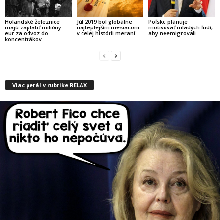
Holandské železnice
Júl 2019 bol globálne
Poľsko plánuje
majú zaplatiť milióny
najteplejším mesiacom
motivovať mladých ľudí,
eur za odvoz do
v celej histórii meraní
aby neemigrovali
koncentrákov
Viac perál v rubrike RELAX