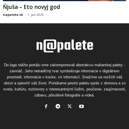
Ňjuša – Eto novyj god
napalete.sk
-
1. jan 2026
Do loga nášho portálu sme zakomponovali abstrakciu maliarskej palety -
zavináč. Jeho netradičný tvar symbolizuje informácie v digitálnom
prostredí, informácie v kocke, vír informácií. Snažíme sa rozšíriť váš
obzor a spestriť váš život. Ponúkame pestrú paletu správ z domova a zo
sveta, kultúru, rozhovory s interesantnými ľuďmi, poučenie, zaujímavosti,
zábavu, pôsobivé fotografie a videá.