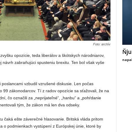
Foto: archív
Ňju
 zvyšku opozície, teda liberálov a škótskych národniarov,
napal
oj návrh zabraňujúci spusteniu brexitu. Ten bol však vyše
 poslancami vzbudil vzrušené diskusie. Len počas
vo 99 zákonodarcov. Tí z radov opozície sa sťažovali, že na
ní, čo označili za „neprijateľné“, „hanbu“ a „pohŕdanie
entovali tým, že zákon má len dva odseky.
u čaká ešte záverečné hlasovanie. Britská vláda pritom
a o podmienkach vystúpení z Európskej únie, ktoré by