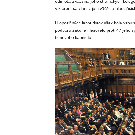
odmietala väčšina jeho straníckych kolego
v ktorom sa vlani v júni väčšina hlasujúcic
U opozičných labouristov však bola vzbur
podporu zákona hlasovalo proti 47 jeho s
tieňového kabinetu.