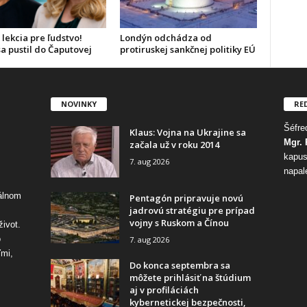
 lekcia pre ľudstvo!
Londýn odchádza od
a pustil do Čaputovej
protiruskej sankčnej politiky EÚ
NOVINKY
RE
Šéfred
Klaus: Vojna na Ukrajine sa
Mgr. 
začala už v roku 2014
kapus
7. aug 2026
napal
tálnom
Pentagón pripravuje novú
jadrovú stratégiu pre prípad
vojny s Ruskom a Čínou
život.
o
7. aug 2026
ďmi,
Do konca septembra sa
môžete prihlásiť na štúdium
aj v profiláciách
kybernetickej bezpečnosti,