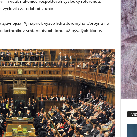
v. Tí však nakoniec rešpektovali výsledky referenda,
h vyslovila za odchod z únie.
a zjavnejšia. Aj napriek výzve lídra Jeremyho Corbyna na
polustraníkov vrátane dvoch teraz už bývalých členov
VI