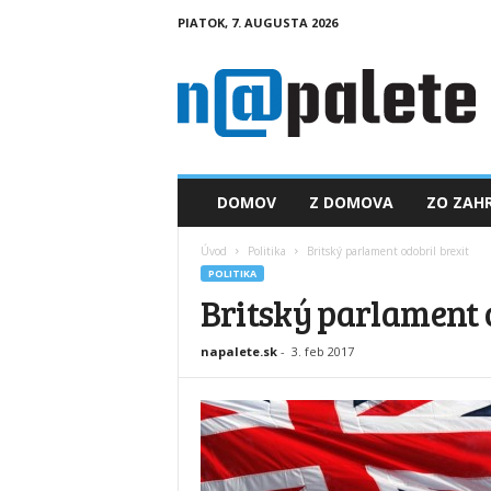
PIATOK, 7. AUGUSTA 2026
n
a
p
a
l
e
t
DOMOV
Z DOMOVA
ZO ZAHR
e
.
Úvod
Politika
Britský parlament odobril brexit
s
POLITIKA
k
Britský parlament 
napalete.sk
-
3. feb 2017