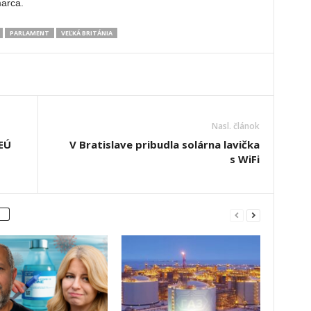
marca.
PARLAMENT
VEĽKÁ BRITÁNIA
Nasl. článok
 EÚ
V Bratislave pribudla solárna lavička
s WiFi