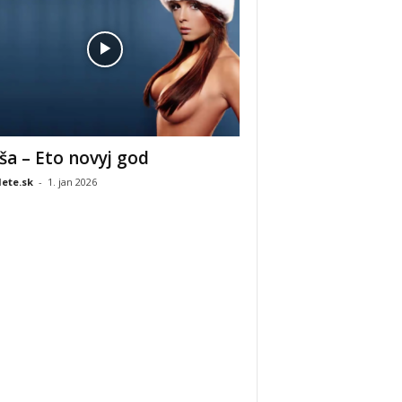
ša – Eto novyj god
ete.sk
-
1. jan 2026