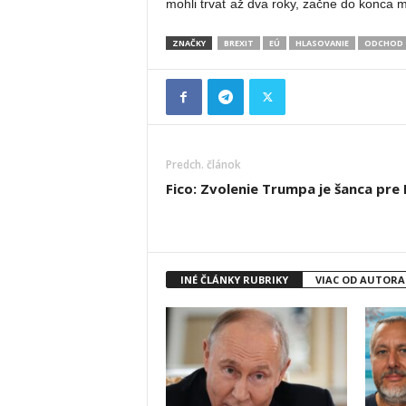
mohli trvať až dva roky, začne do konca 
ZNAČKY
BREXIT
EÚ
HLASOVANIE
ODCHOD
Predch. článok
Fico: Zvolenie Trumpa je šanca pre
INÉ ČLÁNKY RUBRIKY
VIAC OD AUTORA