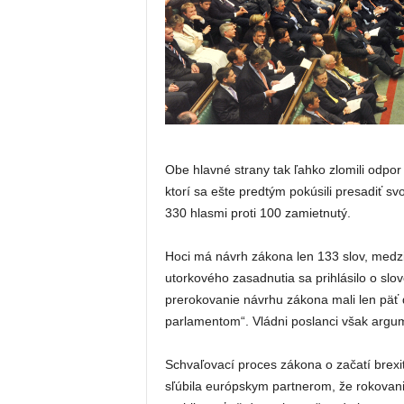
Obe hlavné strany tak ľahko zlomili odpor
ktorí sa ešte predtým pokúsili presadiť sv
330 hlasmi proti 100 zamietnutý.
Hoci má návrh zákona len 133 slov, medzi
utorkového zasadnutia sa prihlásilo o slo
prerokovanie návrhu zákona mali len päť d
parlamentom“. Vládni poslanci však argum
Schvaľovací proces zákona o začatí brexit
sľúbila európskym partnerom, že rokovani