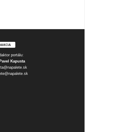
DAKCIA
aktor portálu:
Pavel Kapusta
ta@napalete.sk
ete@napalete.sk