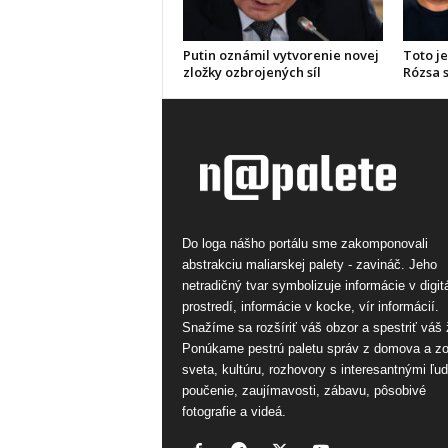
Putin oznámil vytvorenie novej
Toto je
zložky ozbrojených síl
Rózsa s
Do loga nášho portálu sme zakomponovali
abstrakciu maliarskej palety - zavináč. Jeho
netradičný tvar symbolizuje informácie v digi
prostredí, informácie v kocke, vír informácií.
Snažíme sa rozšíriť váš obzor a spestriť váš 
Ponúkame pestrú paletu správ z domova a z
sveta, kultúru, rozhovory s interesantnými ľu
poučenie, zaujímavosti, zábavu, pôsobivé
fotografie a videá.