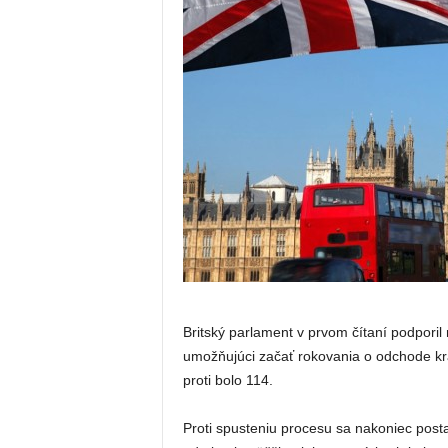
Britský parlament v prvom čítaní podporil
umožňujúci začať rokovania o odchode kr
proti bolo 114.
Proti spusteniu procesu sa nakoniec posta